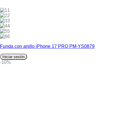
1
2
3
4
5
6
Funda con anillo iPhone 17 PRO PM-YS0879
Iniciar sesión
-10%