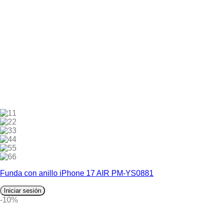
1
2
3
4
5
6
Funda con anillo iPhone 17 AIR PM-YS0881
Iniciar sesión
-10%