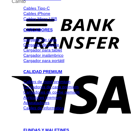
Carrito
Cables Tipo-C
Cables iPhone
Cables Micro USB
CARGADORES
Cargador de casa
Cargador de coche
Cargador para tablet
Cargador inalámbrico
Cargador para portátil
CALIDAD PREMIUM
Cables de movil premium
Cargadores de casa premium
Cargadores de coche pemium
Auriculares premium
Adapatadores
Cables de informatica
FUNDAS Y MALETINES