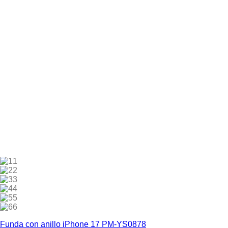
1
2
3
4
5
6
Funda con anillo iPhone 17 PM-YS0878