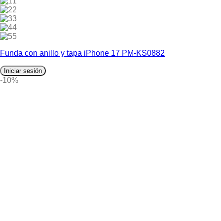
1
2
3
4
5
Funda con anillo y tapa iPhone 17 PM-KS0882
Iniciar sesión
-10%