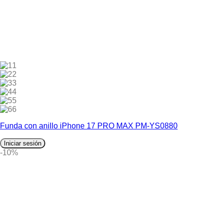
1
2
3
4
5
6
Funda con anillo iPhone 17 PRO MAX PM-YS0880
Iniciar sesión
-10%