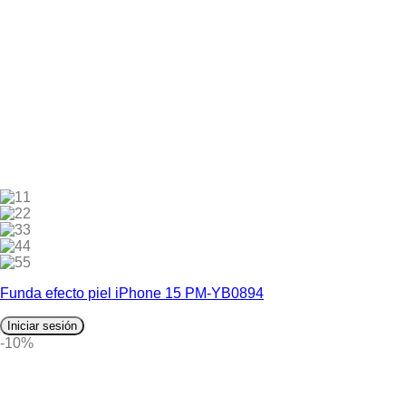
1
2
3
4
5
Funda efecto piel iPhone 15 PM-YB0894
Iniciar sesión
-10%