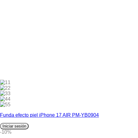
1
2
3
4
5
Funda efecto piel iPhone 17 AIR PM-YB0904
Iniciar sesión
-10%