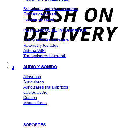
Brazaletes y fundas acuaticas
Fundas de portatil
Fundas de tablet
PERIFERICOS DE INFORMATICA
HUB y lectores de tarjeta
Ratones y teclados
Antena WlFl
Transmisores bluetooth
AUDIO Y SONIDO
0
Altavoces
Auriculares
Auriculares inalambricos
Cables audio
Cascos
Manos libres
SOPORTES