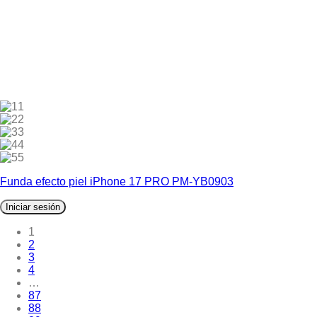
1
2
3
4
5
Funda efecto piel iPhone 17 PRO PM-YB0903
Iniciar sesión
1
2
3
4
…
87
88