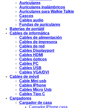
Auriculares
Auriculares inalámbricos
Auriculares para Walkie Talkie
Cascos
Cables audio
Fundas de auriculares
Baterías de portátil
Cables de informática
Cables de alimentación
Cables de impresora
Cables de red
Cables Displayport
Cables HDMI
Cables ópticos
Cables PC
Cables USB
Cables VGA/DVI
Cables de móvil
Cable Mini usb
Cables IPhone
Cables Micro Usb
Cables Tipo C
Cargadores
Cargador de casa
Cargador IPhone casa