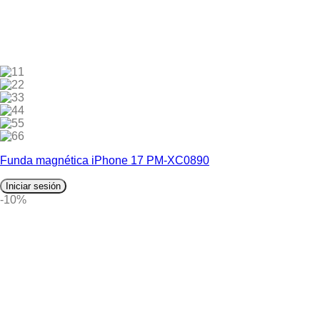
1
2
3
4
5
6
Funda magnética iPhone 17 PM-XC0890
Iniciar sesión
-10%