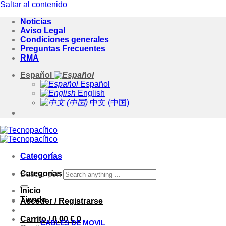
Saltar al contenido
Noticias
Aviso Legal
Condiciones generales
Preguntas Frecuentes
RMA
Español
Español
English
中文 (中国)
Categorías
Categorías
Buscar por:
Inicio
Tienda
Acceder / Registrarse
Carrito /
0.00
€
0
CABLES DE MOVIL