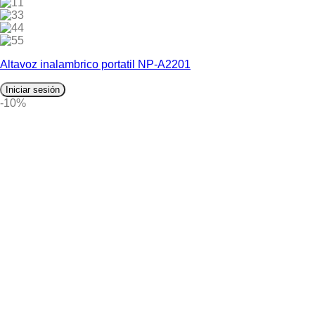
1
3
4
5
Altavoz inalambrico portatil NP-A2201
Iniciar sesión
-10%