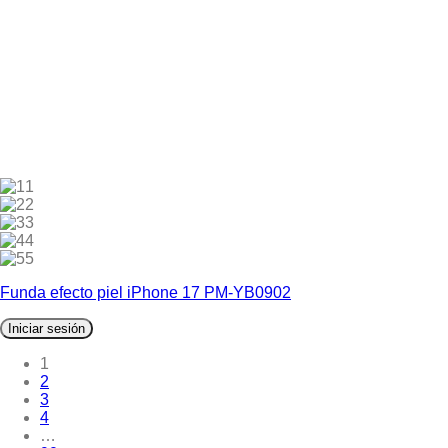
1
2
3
4
5
Funda efecto piel iPhone 17 PM-YB0902
Iniciar sesión
1
2
3
4
…