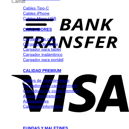
Carrito
Cables Tipo-C
Cables iPhone
Cables Micro USB
CARGADORES
Cargador de casa
Cargador de coche
Cargador para tablet
Cargador inalámbrico
Cargador para portátil
CALIDAD PREMIUM
Cables de movil premium
Cargadores de casa premium
Cargadores de coche pemium
Auriculares premium
Adapatadores
Cables de informatica
FUNDAS Y MALETINES