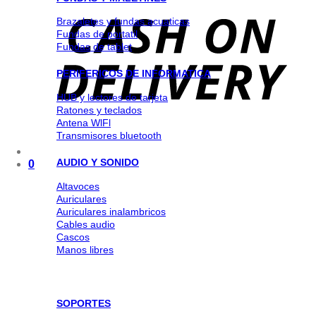
Brazaletes y fundas acuaticas
Fundas de portatil
Fundas de tablet
PERIFERICOS DE INFORMATICA
HUB y lectores de tarjeta
Ratones y teclados
Antena WlFl
Transmisores bluetooth
AUDIO Y SONIDO
0
Altavoces
Auriculares
Auriculares inalambricos
Cables audio
Cascos
Manos libres
SOPORTES