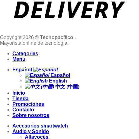
Copyright 2026 ©
Tecnopacífico
.
Mayorista online de tecnología.
Categories
Menu
Español
Español
English
中文 (中国)
Inicio
Tienda
Promociones
Contacto
Sobre nosotros
Accesorios smartwatch
Audio y Sonido
Altavoces