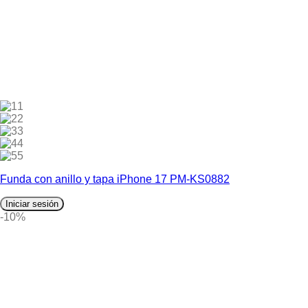
1
2
3
4
5
Funda con anillo y tapa iPhone 17 PM-KS0882
Iniciar sesión
-10%