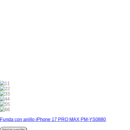
1
2
3
4
5
6
Funda con anillo iPhone 17 PRO MAX PM-YS0880
Iniciar sesión