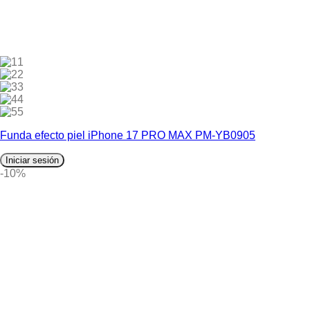
1
2
3
4
5
Funda efecto piel iPhone 17 PRO MAX PM-YB0905
Iniciar sesión
-10%