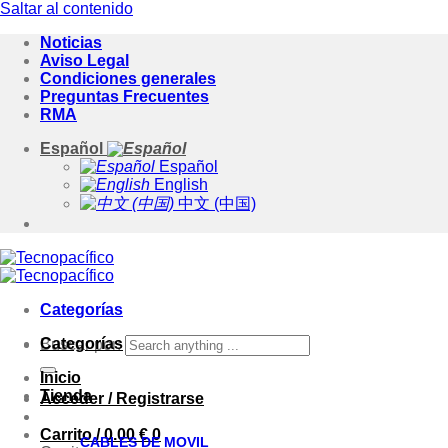
Saltar al contenido
Noticias
Aviso Legal
Condiciones generales
Preguntas Frecuentes
RMA
Español
Español
English
中文 (中国)
Categorías
Categorías
Buscar por:
Inicio
Tienda
Acceder / Registrarse
Carrito /
0.00
€
0
CABLES DE MOVIL