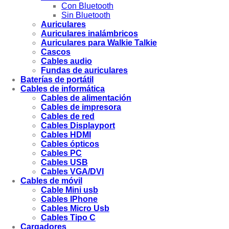
Con Bluetooth
Sin Bluetooth
Auriculares
Auriculares inalámbricos
Auriculares para Walkie Talkie
Cascos
Cables audio
Fundas de auriculares
Baterías de portátil
Cables de informática
Cables de alimentación
Cables de impresora
Cables de red
Cables Displayport
Cables HDMI
Cables ópticos
Cables PC
Cables USB
Cables VGA/DVI
Cables de móvil
Cable Mini usb
Cables IPhone
Cables Micro Usb
Cables Tipo C
Cargadores