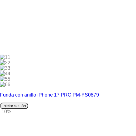
1
2
3
4
5
6
Funda con anillo iPhone 17 PRO PM-YS0879
Iniciar sesión
-10%