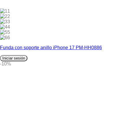
1
2
3
4
5
6
Funda con soporte anillo iPhone 17 PM-HH0886
Iniciar sesión
-10%