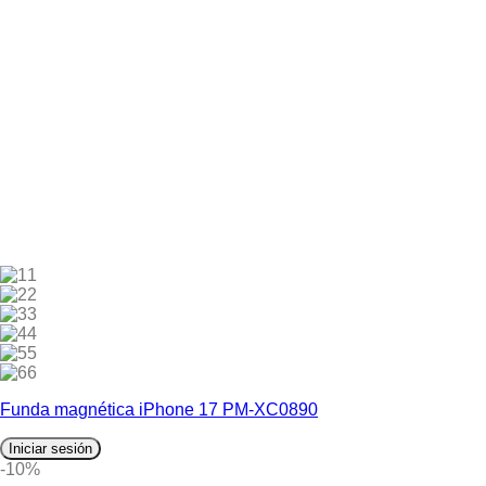
1
2
3
4
5
6
Funda magnética iPhone 17 PM-XC0890
Iniciar sesión
-10%