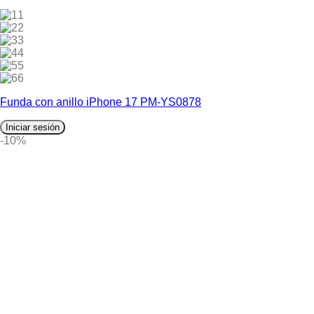
1
2
3
4
5
6
Funda con anillo iPhone 17 PM-YS0878
Iniciar sesión
-10%