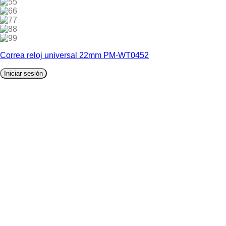
5
6
7
8
9
Correa reloj universal 22mm PM-WT0452
Iniciar sesión