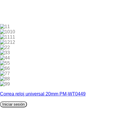
1
10
11
12
2
3
4
5
6
7
8
9
Correa reloj universal 20mm PM-WT0449
Iniciar sesión