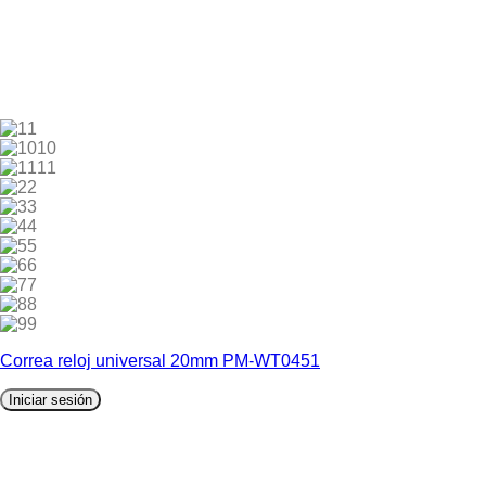
1
10
11
2
3
4
5
6
7
8
9
Correa reloj universal 20mm PM-WT0451
Iniciar sesión