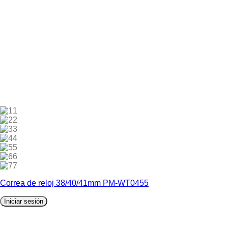
1
2
3
4
5
6
7
Correa de reloj 38/40/41mm PM-WT0455
Iniciar sesión