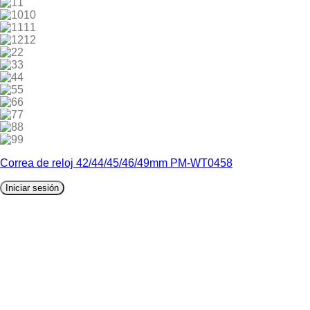
1
10
11
12
2
3
4
5
6
7
8
9
Correa de reloj 42/44/45/46/49mm PM-WT0458
Iniciar sesión