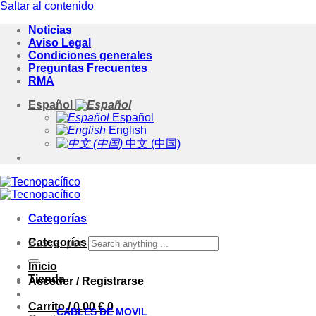
Saltar al contenido
Noticias
Aviso Legal
Condiciones generales
Preguntas Frecuentes
RMA
Español
Español
English
中文 (中国)
Categorías
Categorías
Buscar por:
Inicio
Tienda
Acceder / Registrarse
Carrito /
0.00
€
0
CABLES DE MOVIL