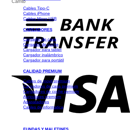
Carrito
Cables Tipo-C
Cables iPhone
Cables Micro USB
CARGADORES
Cargador de casa
Cargador de coche
Cargador para tablet
Cargador inalámbrico
Cargador para portátil
CALIDAD PREMIUM
Cables de movil premium
Cargadores de casa premium
Cargadores de coche pemium
Auriculares premium
Adapatadores
Cables de informatica
FUNDAS Y MALETINES