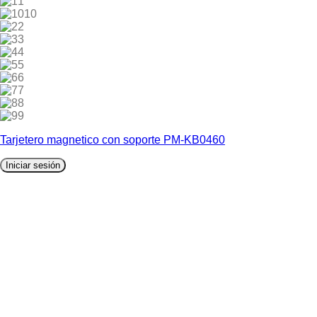
1
10
2
3
4
5
6
7
8
9
Tarjetero magnetico con soporte PM-KB0460
Iniciar sesión