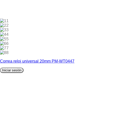
1
2
3
4
5
6
7
8
Correa reloj universal 20mm PM-WT0447
Iniciar sesión