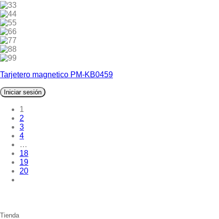
3
4
5
6
7
8
9
Tarjetero magnetico PM-KB0459
Iniciar sesión
1
2
3
4
…
18
19
20
Tienda