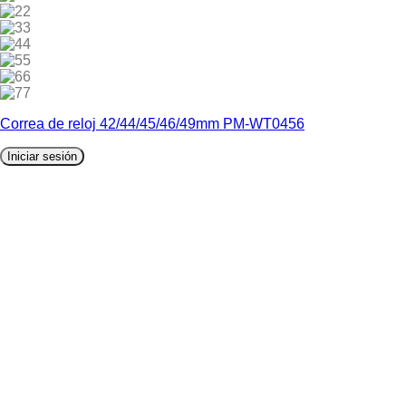
2
3
4
5
6
7
Correa de reloj 42/44/45/46/49mm PM-WT0456
Iniciar sesión