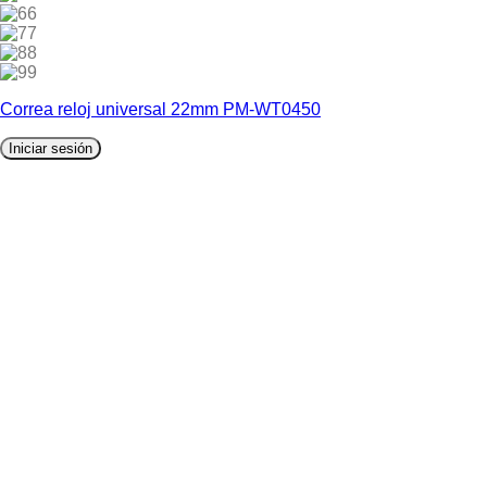
6
7
8
9
Correa reloj universal 22mm PM-WT0450
Iniciar sesión