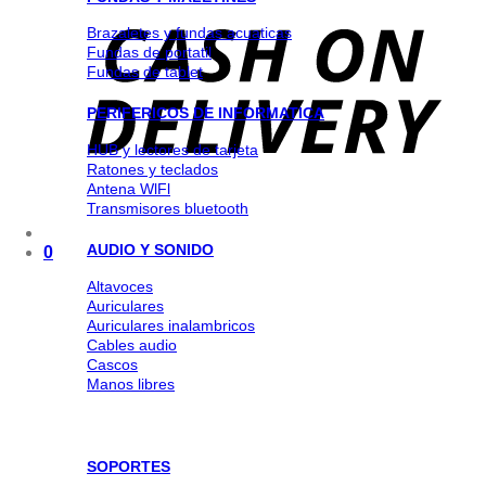
Brazaletes y fundas acuaticas
Fundas de portatil
Fundas de tablet
PERIFERICOS DE INFORMATICA
HUB y lectores de tarjeta
Ratones y teclados
Antena WlFl
Transmisores bluetooth
AUDIO Y SONIDO
0
Altavoces
Auriculares
Auriculares inalambricos
Cables audio
Cascos
Manos libres
SOPORTES