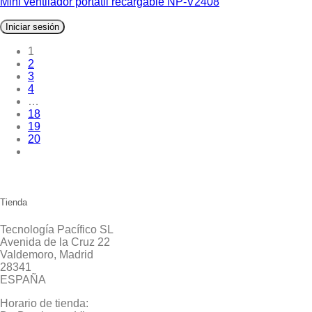
Mini ventilador portátil recargable NP-V2408
Iniciar sesión
1
2
3
4
…
18
19
20
Tienda
Tecnología Pacífico SL
Avenida de la Cruz 22
Valdemoro, Madrid
28341
ESPAÑA
Horario de tienda: