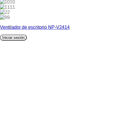
10
11
2
9
Ventilador de escritorio NP-V2414
Iniciar sesión