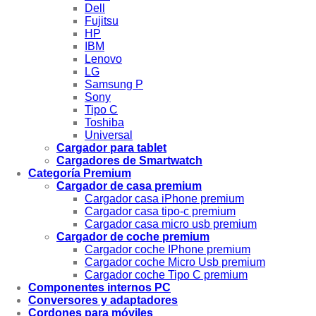
Dell
Fujitsu
HP
IBM
Lenovo
LG
Samsung P
Sony
Tipo C
Toshiba
Universal
Cargador para tablet
Cargadores de Smartwatch
Categoría Premium
Cargador de casa premium
Cargador casa iPhone premium
Cargador casa tipo-c premium
Cargador casa micro usb premium
Cargador de coche premium
Cargador coche IPhone premium
Cargador coche Micro Usb premium
Cargador coche Tipo C premium
Componentes internos PC
Conversores y adaptadores
Cordones para móviles