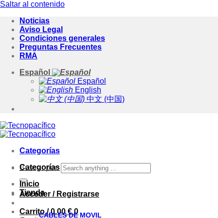
Saltar al contenido
Noticias
Aviso Legal
Condiciones generales
Preguntas Frecuentes
RMA
Español
Español
English
中文 (中国)
Categorías
Categorías
Buscar por:
Inicio
Tienda
Acceder / Registrarse
Carrito /
0.00
€
0
CABLES DE MOVIL