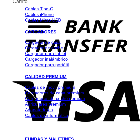
Carrito
Cables Tipo-C
Cables iPhone
Cables Micro USB
CARGADORES
Cargador de casa
Cargador de coche
Cargador para tablet
Cargador inalámbrico
Cargador para portátil
CALIDAD PREMIUM
Cables de movil premium
Cargadores de casa premium
Cargadores de coche pemium
Auriculares premium
Adapatadores
Cables de informatica
FUNDAS Y MALETINES