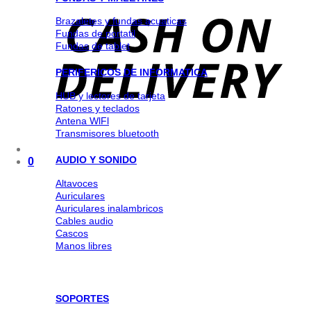
Brazaletes y fundas acuaticas
Fundas de portatil
Fundas de tablet
PERIFERICOS DE INFORMATICA
HUB y lectores de tarjeta
Ratones y teclados
Antena WlFl
Transmisores bluetooth
AUDIO Y SONIDO
0
Altavoces
Auriculares
Auriculares inalambricos
Cables audio
Cascos
Manos libres
SOPORTES