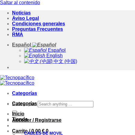
Saltar al contenido
Noticias
Aviso Legal
Condiciones generales
Preguntas Frecuentes
RMA
Español
Español
English
中文 (中国)
Categorías
Categorías
Buscar por:
Inicio
Tienda
Acceder / Registrarse
Carrito /
0.00
€
0
CABLES DE MOVIL