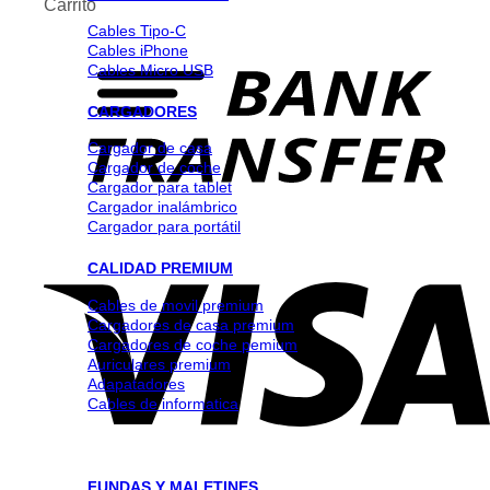
Carrito
Cables Tipo-C
Cables iPhone
Cables Micro USB
CARGADORES
Cargador de casa
Cargador de coche
Cargador para tablet
Cargador inalámbrico
Cargador para portátil
CALIDAD PREMIUM
Cables de movil premium
Cargadores de casa premium
Cargadores de coche pemium
Auriculares premium
Adapatadores
Cables de informatica
FUNDAS Y MALETINES