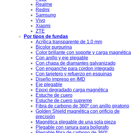
Realme
Redmi
Samsung
Vivo
Xiaomi
ZTE
Por tipos de fundas
Acrílica transparente de 1.0 mm
Bicolor purpurina
Color brillante con soporte y carga magnética
Con anillo y eje plegable
Con chapa de diamantes galvanizado
Con enganche para cordon integrado
Con tarjetero y refuerzo en esquinas
Diseño impreso en IMD
Eje plegable
Epoxi degradado carga magnética
Estuche de cuero
Estuche de cuero supreme
Fibra de carbono de 360º con anillo giratorio
Golden Shield magnética con orificio de
precisión
Magnética plegable de una sola pieza
Plegable con ranura para bolígrafo
Plegable fibra de carbono de 360º