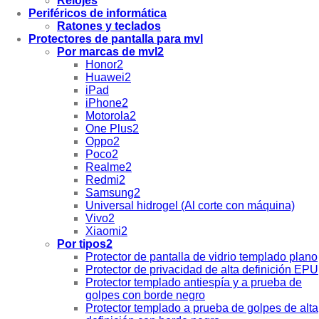
Relojes
Periféricos de informática
Ratones y teclados
Protectores de pantalla para mvl
Por marcas de mvl2
Honor2
Huawei2
iPad
iPhone2
Motorola2
One Plus2
Oppo2
Poco2
Realme2
Redmi2
Samsung2
Universal hidrogel (Al corte con máquina)
Vivo2
Xiaomi2
Por tipos2
Protector de pantalla de vidrio templado plano
Protector de privacidad de alta definición EPU
Protector templado antiespía y a prueba de
golpes con borde negro
Protector templado a prueba de golpes de alta