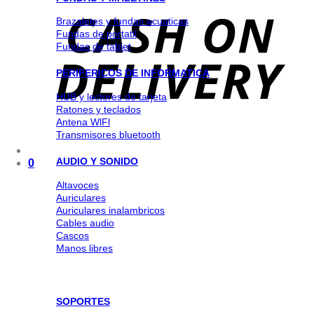
Brazaletes y fundas acuaticas
Fundas de portatil
Fundas de tablet
PERIFERICOS DE INFORMATICA
HUB y lectores de tarjeta
Ratones y teclados
Antena WlFl
Transmisores bluetooth
AUDIO Y SONIDO
0
Altavoces
Auriculares
Auriculares inalambricos
Cables audio
Cascos
Manos libres
SOPORTES