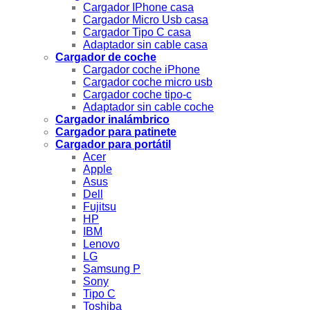
Cargador IPhone casa
Cargador Micro Usb casa
Cargador Tipo C casa
Adaptador sin cable casa
Cargador de coche
Cargador coche iPhone
Cargador coche micro usb
Cargador coche tipo-c
Adaptador sin cable coche
Cargador inalámbrico
Cargador para patinete
Cargador para portátil
Acer
Apple
Asus
Dell
Fujitsu
HP
IBM
Lenovo
LG
Samsung P
Sony
Tipo C
Toshiba