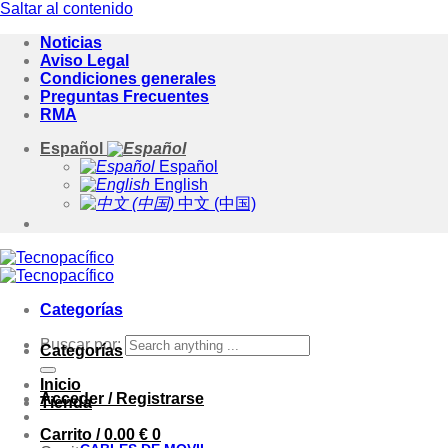
Saltar al contenido
Noticias
Aviso Legal
Condiciones generales
Preguntas Frecuentes
RMA
Español
Español
English
中文 (中国)
Categorías
Buscar por:
Categorías
Inicio
Acceder / Registrarse
Tienda
Carrito /
0.00
€
0