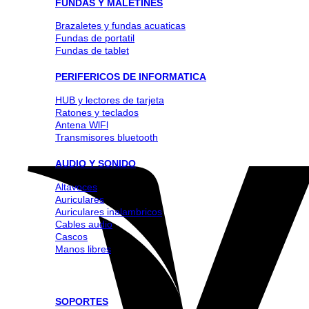
FUNDAS Y MALETINES
Brazaletes y fundas acuaticas
Fundas de portatil
Fundas de tablet
PERIFERICOS DE INFORMATICA
HUB y lectores de tarjeta
Ratones y teclados
Antena WlFl
Transmisores bluetooth
AUDIO Y SONIDO
Altavoces
Auriculares
Auriculares inalambricos
Cables audio
Cascos
Manos libres
SOPORTES