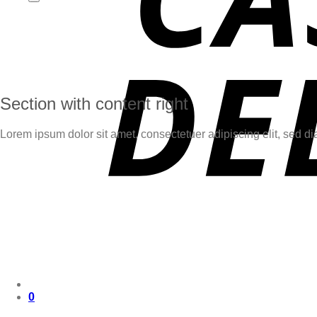
Section with content right
Lorem ipsum dolor sit amet, consectetuer adipiscing elit, sed 
0