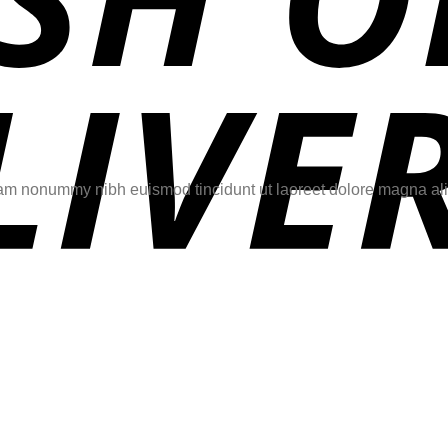
diam nonummy nibh euismod tincidunt ut laoreet dolore magna ali