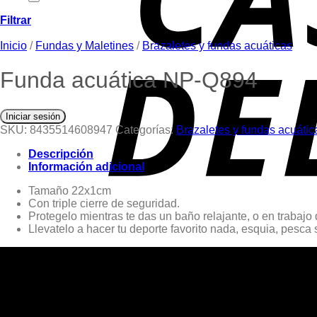
Filtrar
Inicio
/
Fundas y Maletines
/
Brazaletes y fundas acuáticas
Funda acuática NP-Q894
Iniciar sesión
SKU:
8435514608947
Categorías:
Brazaletes y fundas acuátic
Descripción
Información adicional
Tamaño 22x1cm
Con triple cierre de seguridad.
Protegelo mientras te das un baño relajante, o en trabajo
Llevatelo a hacer tu deporte favorito nada, esquia, pesca
0