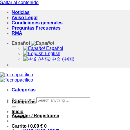
Saltar al contenido
Noticias
Aviso Legal
Condiciones generales
Preguntas Frecuentes
RMA
Español
Español
English
中文 (中国)
Categorías
Buscar por:
Categorías
Inicio
Acceder / Registrarse
Tienda
Carrito /
0.00
€
0