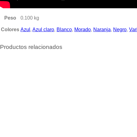
Peso
0.100 kg
Colores
Azul
,
Azul claro
,
Blanco
,
Morado
,
Naranja
,
Negro
,
Var
Productos relacionados