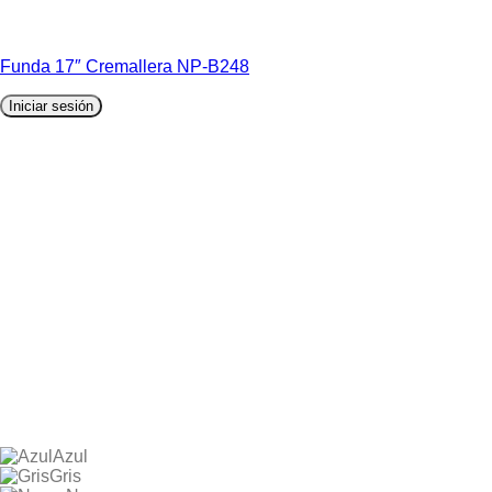
Funda 17″ Cremallera NP-B248
Iniciar sesión
Azul
Gris