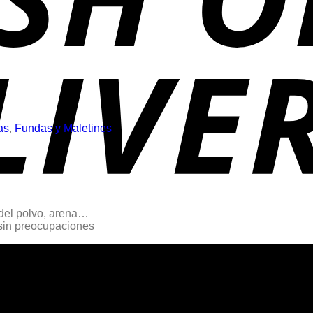
as
,
Fundas y Maletines
 del polvo, arena…
 sin preocupaciones