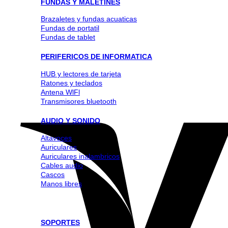
FUNDAS Y MALETINES
Brazaletes y fundas acuaticas
Fundas de portatil
Fundas de tablet
PERIFERICOS DE INFORMATICA
HUB y lectores de tarjeta
Ratones y teclados
Antena WlFl
Transmisores bluetooth
AUDIO Y SONIDO
Altavoces
Auriculares
Auriculares inalambricos
Cables audio
Cascos
Manos libres
SOPORTES