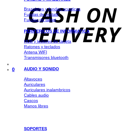
Brazaletes y fundas acuaticas
Fundas de portatil
Fundas de tablet
PERIFERICOS DE INFORMATICA
HUB y lectores de tarjeta
Ratones y teclados
Antena WlFl
Transmisores bluetooth
AUDIO Y SONIDO
0
Altavoces
Auriculares
Auriculares inalambricos
Cables audio
Cascos
Manos libres
SOPORTES