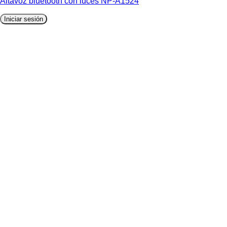
Altavoz bluetooth con luces NP-A1524
Iniciar sesión