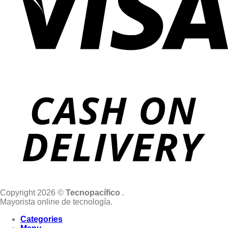
Copyright 2026 ©
Tecnopacífico
.
Mayorista online de tecnología.
Categories