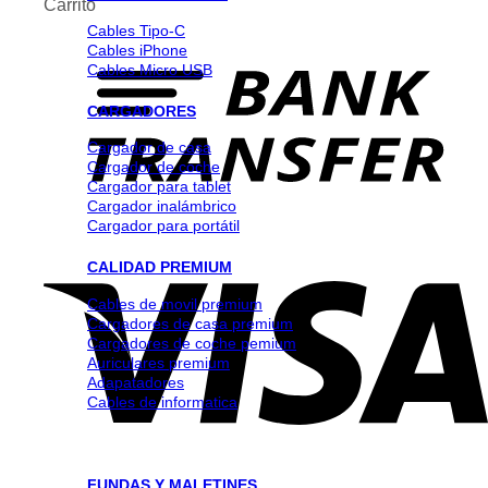
Carrito
Cables Tipo-C
Cables iPhone
Cables Micro USB
CARGADORES
Cargador de casa
Cargador de coche
Cargador para tablet
Cargador inalámbrico
Cargador para portátil
CALIDAD PREMIUM
Cables de movil premium
Cargadores de casa premium
Cargadores de coche pemium
Auriculares premium
Adapatadores
Cables de informatica
FUNDAS Y MALETINES