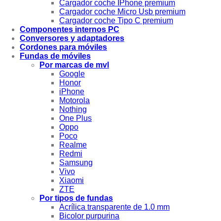
Cargador coche IPhone premium
Cargador coche Micro Usb premium
Cargador coche Tipo C premium
Componentes internos PC
Conversores y adaptadores
Cordones para móviles
Fundas de móviles
Por marcas de mvl
Google
Honor
iPhone
Motorola
Nothing
One Plus
Oppo
Poco
Realme
Redmi
Samsung
Vivo
Xiaomi
ZTE
Por tipos de fundas
Acrílica transparente de 1.0 mm
Bicolor purpurina