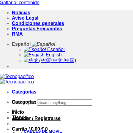
Saltar al contenido
Noticias
Aviso Legal
Condiciones generales
Preguntas Frecuentes
RMA
Español
Español
English
中文 (中国)
Categorías
Categorías
Buscar por:
Inicio
Tienda
Acceder / Registrarse
Carrito /
0.00
€
0
CABLES DE MOVIL