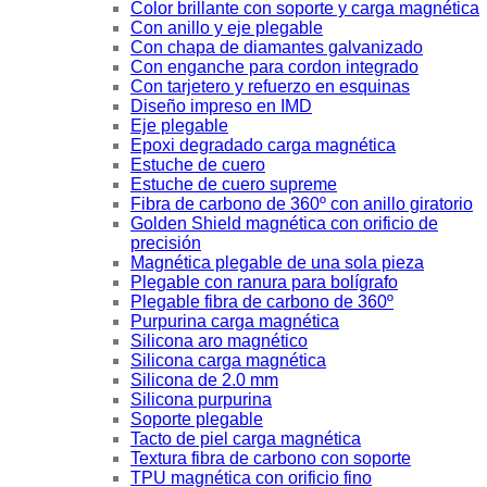
Color brillante con soporte y carga magnética
Con anillo y eje plegable
Con chapa de diamantes galvanizado
Con enganche para cordon integrado
Con tarjetero y refuerzo en esquinas
Diseño impreso en IMD
Eje plegable
Epoxi degradado carga magnética
Estuche de cuero
Estuche de cuero supreme
Fibra de carbono de 360º con anillo giratorio
Golden Shield magnética con orificio de
precisión
Magnética plegable de una sola pieza
Plegable con ranura para bolígrafo
Plegable fibra de carbono de 360º
Purpurina carga magnética
Silicona aro magnético
Silicona carga magnética
Silicona de 2.0 mm
Silicona purpurina
Soporte plegable
Tacto de piel carga magnética
Textura fibra de carbono con soporte
TPU magnética con orificio fino