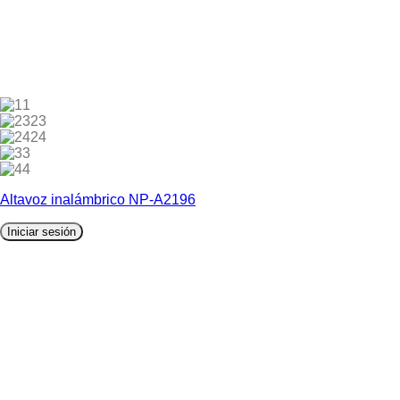
1
23
24
3
4
Altavoz inalámbrico NP-A2196
Iniciar sesión