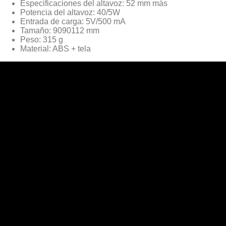
Especificaciones del altavoz: 52 mm más
Potencia del altavoz: 40/5W
Entrada de carga: 5V/500 mA
Tamaño: 9090112 mm
Peso: 315 g
Material: ABS + tela