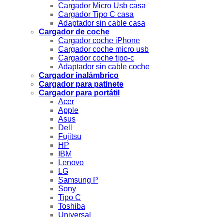
Cargador Micro Usb casa
Cargador Tipo C casa
Adaptador sin cable casa
Cargador de coche
Cargador coche iPhone
Cargador coche micro usb
Cargador coche tipo-c
Adaptador sin cable coche
Cargador inalámbrico
Cargador para patinete
Cargador para portátil
Acer
Apple
Asus
Dell
Fujitsu
HP
IBM
Lenovo
LG
Samsung P
Sony
Tipo C
Toshiba
Universal