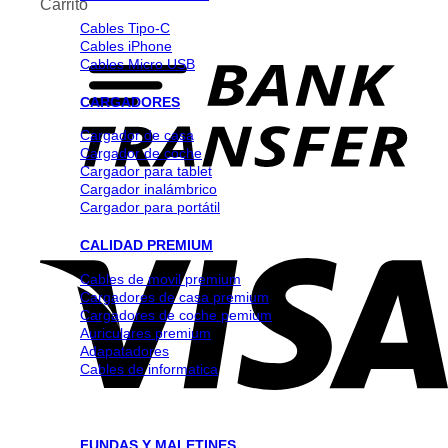
Carrito
Cables Tipo-C
Cables iPhone
Cables Micro USB
CARGADORES
Cargador de casa
Cargador de coche
Cargador para tablet
Cargador inalámbrico
Cargador para portátil
CALIDAD PREMIUM
Cables de movil premium
Cargadores de casa premium
Cargadores de coche pemium
Auriculares premium
Adapatadores
Cables de informatica
FUNDAS Y MALETINES