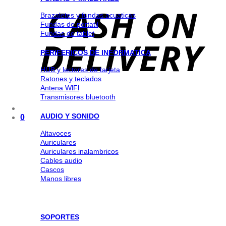
Brazaletes y fundas acuaticas
Fundas de portatil
Fundas de tablet
PERIFERICOS DE INFORMATICA
HUB y lectores de tarjeta
Ratones y teclados
Antena WlFl
Transmisores bluetooth
AUDIO Y SONIDO
0
Altavoces
Auriculares
Auriculares inalambricos
Cables audio
Cascos
Manos libres
SOPORTES