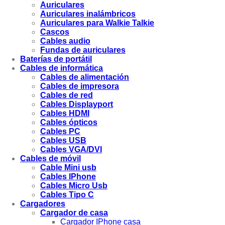
Auriculares
Auriculares inalámbricos
Auriculares para Walkie Talkie
Cascos
Cables audio
Fundas de auriculares
Baterías de portátil
Cables de informática
Cables de alimentación
Cables de impresora
Cables de red
Cables Displayport
Cables HDMI
Cables ópticos
Cables PC
Cables USB
Cables VGA/DVI
Cables de móvil
Cable Mini usb
Cables IPhone
Cables Micro Usb
Cables Tipo C
Cargadores
Cargador de casa
Cargador IPhone casa