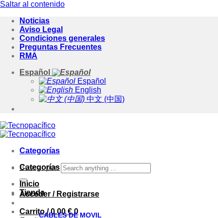
Saltar al contenido
Noticias
Aviso Legal
Condiciones generales
Preguntas Frecuentes
RMA
Español
Español
English
中文 (中国)
Categorías
Categorías
Buscar por:
Inicio
Tienda
Acceder / Registrarse
Carrito /
0.00
€
0
CABLES DE MOVIL