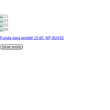
1
3
5
9
Funda para portátil 15.6C NP-B2432
Iniciar sesión