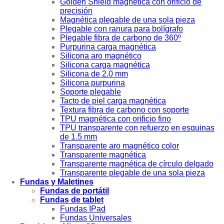
Golden Shield magnética con orificio de
precisión
Magnética plegable de una sola pieza
Plegable con ranura para bolígrafo
Plegable fibra de carbono de 360º
Purpurina carga magnética
Silicona aro magnético
Silicona carga magnética
Silicona de 2.0 mm
Silicona purpurina
Soporte plegable
Tacto de piel carga magnética
Textura fibra de carbono con soporte
TPU magnética con orificio fino
TPU transparente con refuerzo en esquinas
de 1.5 mm
Transparente aro magnético color
Transparente magnética
Transparente magnética de círculo delgado
Transparente plegable de una sola pieza
Fundas y Maletines
Fundas de portátil
Fundas de tablet
Fundas IPad
Fundas Universales