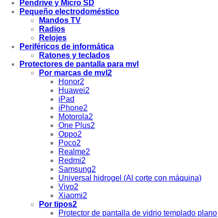
Pendrive y Micro SD
Pequeño electrodoméstico
Mandos TV
Radios
Relojes
Periféricos de informática
Ratones y teclados
Protectores de pantalla para mvl
Por marcas de mvl2
Honor2
Huawei2
iPad
iPhone2
Motorola2
One Plus2
Oppo2
Poco2
Realme2
Redmi2
Samsung2
Universal hidrogel (Al corte con máquina)
Vivo2
Xiaomi2
Por tipos2
Protector de pantalla de vidrio templado plano