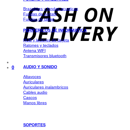
Brazaletes y fundas acuaticas
Fundas de portatil
Fundas de tablet
PERIFERICOS DE INFORMATICA
HUB y lectores de tarjeta
Ratones y teclados
Antena WlFl
Transmisores bluetooth
AUDIO Y SONIDO
0
Altavoces
Auriculares
Auriculares inalambricos
Cables audio
Cascos
Manos libres
SOPORTES