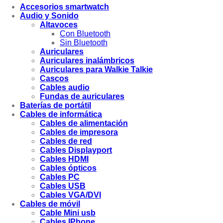
Accesorios smartwatch
Audio y Sonido
Altavoces
Con Bluetooth
Sin Bluetooth
Auriculares
Auriculares inalámbricos
Auriculares para Walkie Talkie
Cascos
Cables audio
Fundas de auriculares
Baterías de portátil
Cables de informática
Cables de alimentación
Cables de impresora
Cables de red
Cables Displayport
Cables HDMI
Cables ópticos
Cables PC
Cables USB
Cables VGA/DVI
Cables de móvil
Cable Mini usb
Cables IPhone