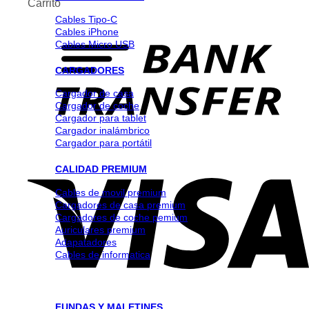
Carrito
Cables Tipo-C
Cables iPhone
Cables Micro USB
CARGADORES
Cargador de casa
Cargador de coche
Cargador para tablet
Cargador inalámbrico
Cargador para portátil
CALIDAD PREMIUM
Cables de movil premium
Cargadores de casa premium
Cargadores de coche pemium
Auriculares premium
Adapatadores
Cables de informatica
FUNDAS Y MALETINES