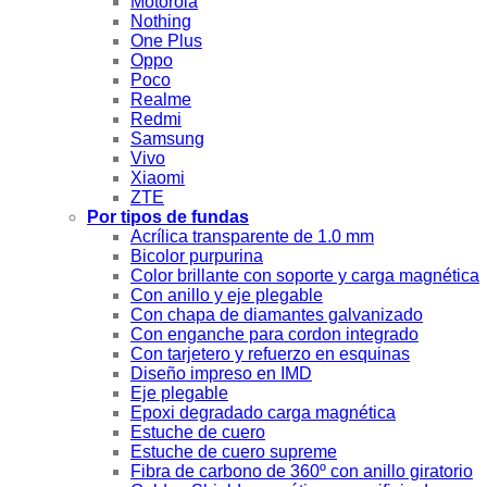
Motorola
Nothing
One Plus
Oppo
Poco
Realme
Redmi
Samsung
Vivo
Xiaomi
ZTE
Por tipos de fundas
Acrílica transparente de 1.0 mm
Bicolor purpurina
Color brillante con soporte y carga magnética
Con anillo y eje plegable
Con chapa de diamantes galvanizado
Con enganche para cordon integrado
Con tarjetero y refuerzo en esquinas
Diseño impreso en IMD
Eje plegable
Epoxi degradado carga magnética
Estuche de cuero
Estuche de cuero supreme
Fibra de carbono de 360º con anillo giratorio