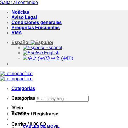
Saltar al contenido
Noticias
Aviso Legal
Condiciones generales
Preguntas Frecuentes
RMA
Español
Español
English
中文 (中国)
Categorías
Categorías
Buscar por:
Inicio
Tienda
Acceder / Registrarse
Carrito /
0.00
€
0
CABLES DE MOVIL