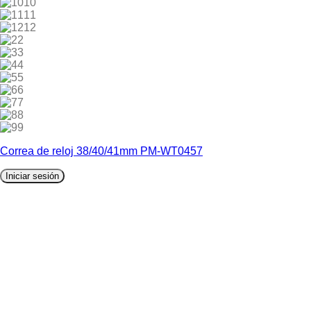
10
11
12
2
3
4
5
6
7
8
9
Correa de reloj 38/40/41mm PM-WT0457
Iniciar sesión