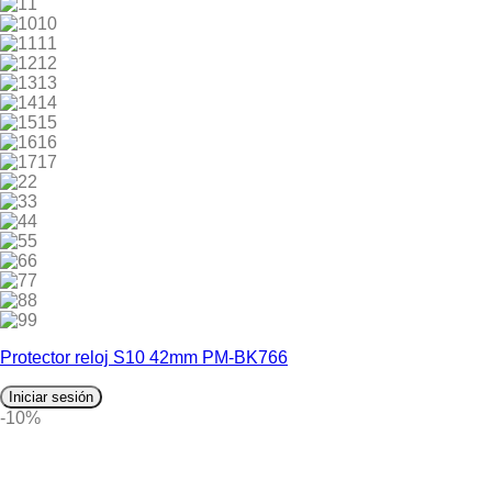
1
10
11
12
13
14
15
16
17
2
3
4
5
6
7
8
9
Protector reloj S10 42mm PM-BK766
Iniciar sesión
-10%