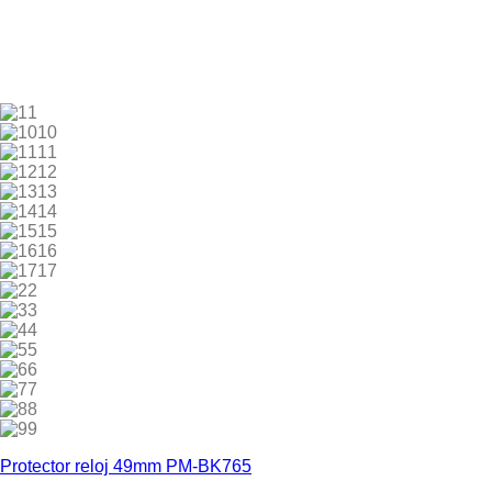
1
10
11
12
13
14
15
16
17
2
3
4
5
6
7
8
9
Protector reloj 49mm PM-BK765