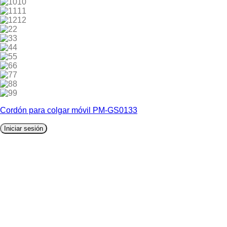
10
11
12
2
3
4
5
6
7
8
9
Cordón para colgar móvil PM-GS0133
Iniciar sesión