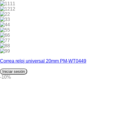
11
12
2
3
4
5
6
7
8
9
Correa reloj universal 20mm PM-WT0449
Iniciar sesión
-10%