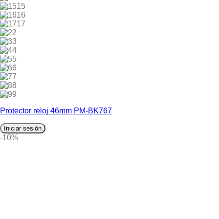
15
16
17
2
3
4
5
6
7
8
9
Protector reloj 46mm PM-BK767
Iniciar sesión
-10%