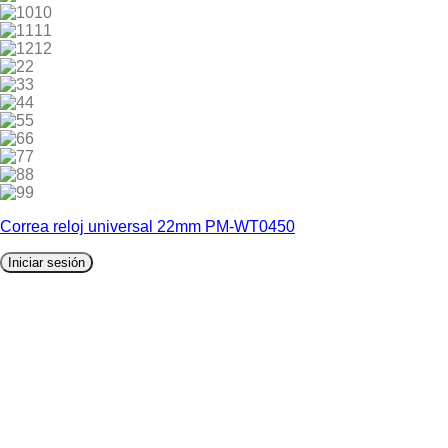
10
11
12
2
3
4
5
6
7
8
9
Correa reloj universal 22mm PM-WT0450
Iniciar sesión