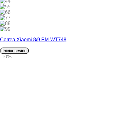
4
5
6
7
8
9
Correa Xiaomi 8/9 PM-WT748
Iniciar sesión
-10%