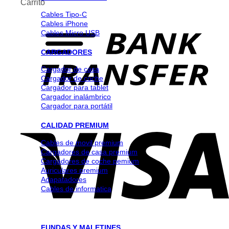
Carrito
Cables Tipo-C
Cables iPhone
Cables Micro USB
CARGADORES
Cargador de casa
Cargador de coche
Cargador para tablet
Cargador inalámbrico
Cargador para portátil
CALIDAD PREMIUM
Cables de movil premium
Cargadores de casa premium
Cargadores de coche pemium
Auriculares premium
Adapatadores
Cables de informatica
FUNDAS Y MALETINES