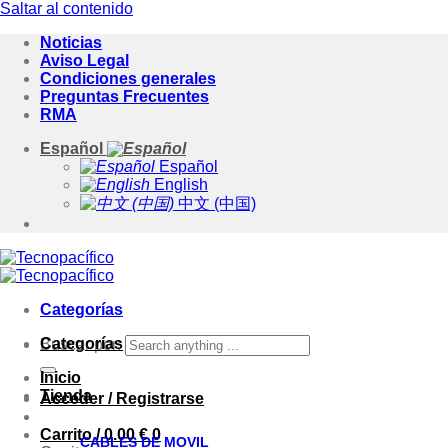
Saltar al contenido
Noticias
Aviso Legal
Condiciones generales
Preguntas Frecuentes
RMA
Español
Español
English
中文 (中国)
Categorías
Categorías
Buscar por:
Inicio
Tienda
Acceder / Registrarse
Carrito /
0.00
€
0
CABLES DE MOVIL