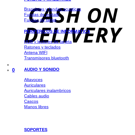
Brazaletes y fundas acuaticas
Fundas de portatil
Fundas de tablet
PERIFERICOS DE INFORMATICA
HUB y lectores de tarjeta
Ratones y teclados
Antena WlFl
Transmisores bluetooth
AUDIO Y SONIDO
0
Altavoces
Auriculares
Auriculares inalambricos
Cables audio
Cascos
Manos libres
SOPORTES