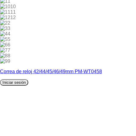
1
10
11
12
2
3
4
5
6
7
8
9
Correa de reloj 42/44/45/46/49mm PM-WT0458
Iniciar sesión