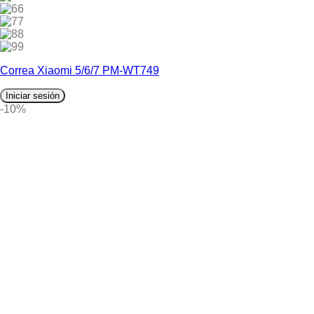
6
7
8
9
Correa Xiaomi 5/6/7 PM-WT749
Iniciar sesión
-10%