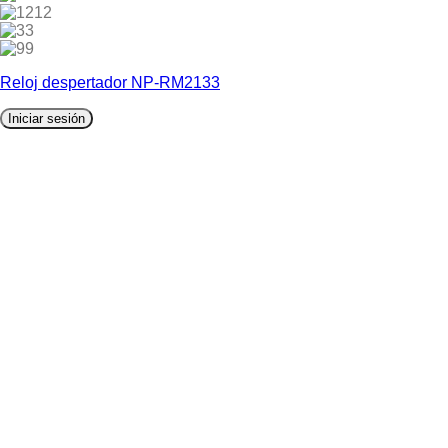
12
3
9
Reloj despertador NP-RM2133
Iniciar sesión