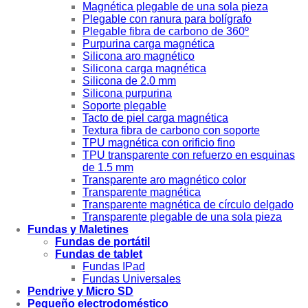
Magnética plegable de una sola pieza
Plegable con ranura para bolígrafo
Plegable fibra de carbono de 360º
Purpurina carga magnética
Silicona aro magnético
Silicona carga magnética
Silicona de 2.0 mm
Silicona purpurina
Soporte plegable
Tacto de piel carga magnética
Textura fibra de carbono con soporte
TPU magnética con orificio fino
TPU transparente con refuerzo en esquinas
de 1.5 mm
Transparente aro magnético color
Transparente magnética
Transparente magnética de círculo delgado
Transparente plegable de una sola pieza
Fundas y Maletines
Fundas de portátil
Fundas de tablet
Fundas IPad
Fundas Universales
Pendrive y Micro SD
Pequeño electrodoméstico