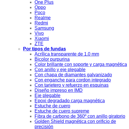
One Plus
Oppo
Poco
Realme
Redmi
Samsung
Vivo
Xiaomi
ZTE
Por tipos de fundas
Acrílica transparente de 1.0 mm
Bicolor purpurina
Color brillante con soporte y carga magnética
Con anillo y eje plegable
Con chapa de diamantes galvanizado
Con enganche para cordon integrado
Con tarjetero y refuerzo en esquinas
Diseño impreso en IMD
Eje plegable
Epoxi degradado carga magnética
Estuche de cuero
Estuche de cuero supreme
Fibra de carbono de 360º con anillo giratorio
Golden Shield magnética con orificio de
precisión