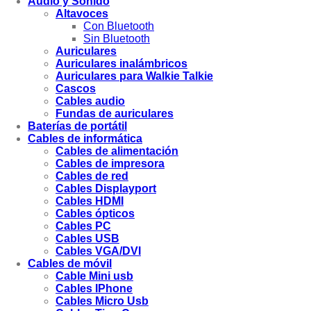
Audio y Sonido
Altavoces
Con Bluetooth
Sin Bluetooth
Auriculares
Auriculares inalámbricos
Auriculares para Walkie Talkie
Cascos
Cables audio
Fundas de auriculares
Baterías de portátil
Cables de informática
Cables de alimentación
Cables de impresora
Cables de red
Cables Displayport
Cables HDMI
Cables ópticos
Cables PC
Cables USB
Cables VGA/DVI
Cables de móvil
Cable Mini usb
Cables IPhone
Cables Micro Usb