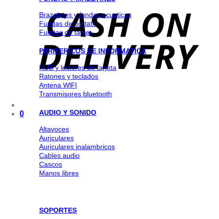
Brazaletes y fundas acuaticas
Fundas de portatil
Fundas de tablet
PERIFERICOS DE INFORMATICA
HUB y lectores de tarjeta
Ratones y teclados
Antena WlFl
Transmisores bluetooth
AUDIO Y SONIDO
0
Altavoces
Auriculares
Auriculares inalambricos
Cables audio
Cascos
Manos libres
SOPORTES