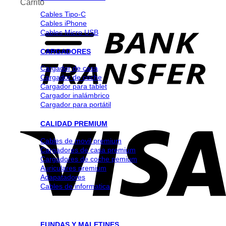
Carrito
Cables Tipo-C
Cables iPhone
Cables Micro USB
CARGADORES
Cargador de casa
Cargador de coche
Cargador para tablet
Cargador inalámbrico
Cargador para portátil
CALIDAD PREMIUM
Cables de movil premium
Cargadores de casa premium
Cargadores de coche pemium
Auriculares premium
Adapatadores
Cables de informatica
FUNDAS Y MALETINES