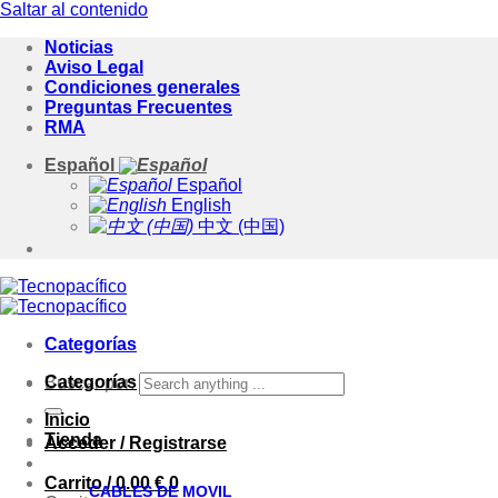
Saltar al contenido
Noticias
Aviso Legal
Condiciones generales
Preguntas Frecuentes
RMA
Español
Español
English
中文 (中国)
Categorías
Categorías
Buscar por:
Inicio
Tienda
Acceder / Registrarse
Carrito /
0.00
€
0
CABLES DE MOVIL