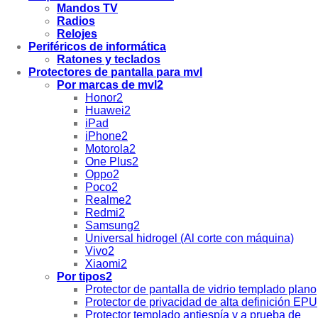
Mandos TV
Radios
Relojes
Periféricos de informática
Ratones y teclados
Protectores de pantalla para mvl
Por marcas de mvl2
Honor2
Huawei2
iPad
iPhone2
Motorola2
One Plus2
Oppo2
Poco2
Realme2
Redmi2
Samsung2
Universal hidrogel (Al corte con máquina)
Vivo2
Xiaomi2
Por tipos2
Protector de pantalla de vidrio templado plano
Protector de privacidad de alta definición EPU
Protector templado antiespía y a prueba de