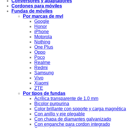
Conversores y adaptadores
Cordones para móviles
Fundas de móviles
Por marcas de mvl
Google
Honor
iPhone
Motorola
Nothing
One Plus
Oppo
Poco
Realme
Redmi
Samsung
Vivo
Xiaomi
ZTE
Por tipos de fundas
Acrílica transparente de 1.0 mm
Bicolor purpurina
Color brillante con soporte y carga magnética
Con anillo y eje plegable
Con chapa de diamantes galvanizado
Con enganche para cordon integrado