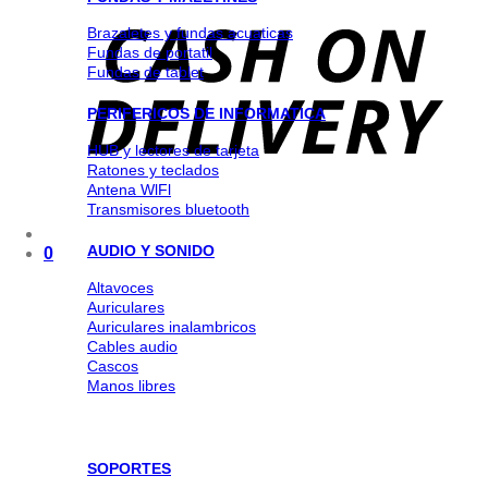
Brazaletes y fundas acuaticas
Fundas de portatil
Fundas de tablet
PERIFERICOS DE INFORMATICA
HUB y lectores de tarjeta
Ratones y teclados
Antena WlFl
Transmisores bluetooth
AUDIO Y SONIDO
0
Altavoces
Auriculares
Auriculares inalambricos
Cables audio
Cascos
Manos libres
SOPORTES