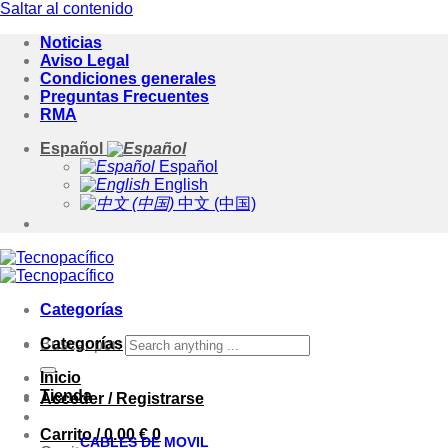
Saltar al contenido
Noticias
Aviso Legal
Condiciones generales
Preguntas Frecuentes
RMA
Español
Español
English
中文 (中国)
Categorías
Categorías
Buscar por:
Inicio
Tienda
Acceder / Registrarse
Carrito /
0.00
€
0
CABLES DE MOVIL