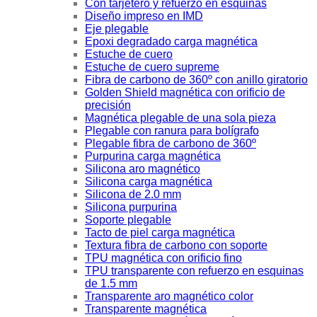
Con tarjetero y refuerzo en esquinas
Diseño impreso en IMD
Eje plegable
Epoxi degradado carga magnética
Estuche de cuero
Estuche de cuero supreme
Fibra de carbono de 360º con anillo giratorio
Golden Shield magnética con orificio de
precisión
Magnética plegable de una sola pieza
Plegable con ranura para bolígrafo
Plegable fibra de carbono de 360º
Purpurina carga magnética
Silicona aro magnético
Silicona carga magnética
Silicona de 2.0 mm
Silicona purpurina
Soporte plegable
Tacto de piel carga magnética
Textura fibra de carbono con soporte
TPU magnética con orificio fino
TPU transparente con refuerzo en esquinas
de 1.5 mm
Transparente aro magnético color
Transparente magnética