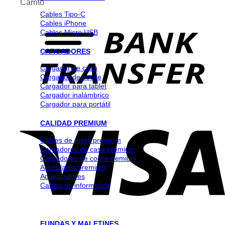
Carrito
Cables Tipo-C
Cables iPhone
Cables Micro USB
CARGADORES
Cargador de casa
Cargador de coche
Cargador para tablet
Cargador inalámbrico
Cargador para portátil
CALIDAD PREMIUM
Cables de movil premium
Cargadores de casa premium
Cargadores de coche pemium
Auriculares premium
Adapatadores
Cables de informatica
FUNDAS Y MALETINES