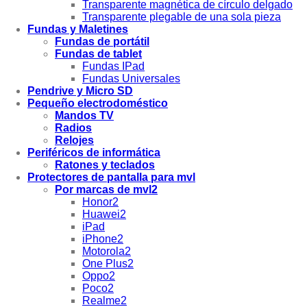
Transparente magnética de círculo delgado
Transparente plegable de una sola pieza
Fundas y Maletines
Fundas de portátil
Fundas de tablet
Fundas IPad
Fundas Universales
Pendrive y Micro SD
Pequeño electrodoméstico
Mandos TV
Radios
Relojes
Periféricos de informática
Ratones y teclados
Protectores de pantalla para mvl
Por marcas de mvl2
Honor2
Huawei2
iPad
iPhone2
Motorola2
One Plus2
Oppo2
Poco2
Realme2