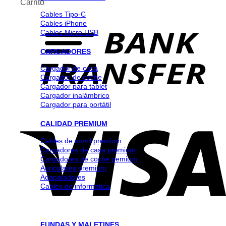
Carrito
Cables Tipo-C
Cables iPhone
Cables Micro USB
CARGADORES
Cargador de casa
Cargador de coche
Cargador para tablet
Cargador inalámbrico
Cargador para portátil
CALIDAD PREMIUM
Cables de movil premium
Cargadores de casa premium
Cargadores de coche pemium
Auriculares premium
Adapatadores
Cables de informatica
FUNDAS Y MALETINES