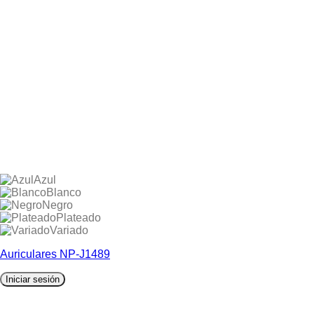
Azul
Blanco
Negro
Plateado
Variado
Auriculares NP-J1489
Iniciar sesión