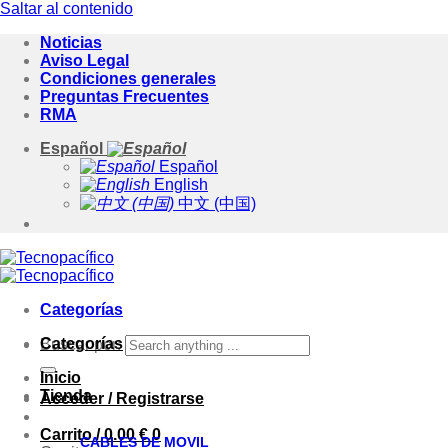
Saltar al contenido
Noticias
Aviso Legal
Condiciones generales
Preguntas Frecuentes
RMA
Español
Español
English
中文 (中国)
Categorías
Categorías
Buscar por:
Inicio
Tienda
Acceder / Registrarse
Carrito /
0.00
€
0
CABLES DE MOVIL