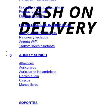
Brazaletes y fundas acuaticas
Fundas de portatil
Fundas de tablet
PERIFERICOS DE INFORMATICA
HUB y lectores de tarjeta
Ratones y teclados
Antena WlFl
Transmisores bluetooth
AUDIO Y SONIDO
0
Altavoces
Auriculares
Auriculares inalambricos
Cables audio
Cascos
Manos libres
SOPORTES