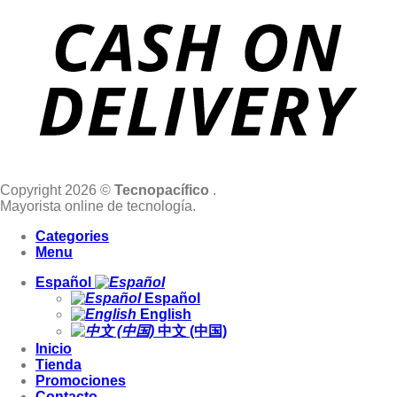
Copyright 2026 ©
Tecnopacífico
.
Mayorista online de tecnología.
Categories
Menu
Español
Español
English
中文 (中国)
Inicio
Tienda
Promociones
Contacto