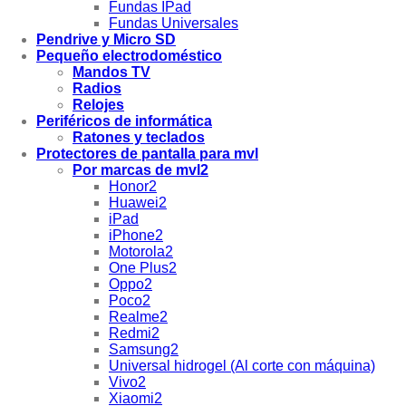
Fundas IPad
Fundas Universales
Pendrive y Micro SD
Pequeño electrodoméstico
Mandos TV
Radios
Relojes
Periféricos de informática
Ratones y teclados
Protectores de pantalla para mvl
Por marcas de mvl2
Honor2
Huawei2
iPad
iPhone2
Motorola2
One Plus2
Oppo2
Poco2
Realme2
Redmi2
Samsung2
Universal hidrogel (Al corte con máquina)
Vivo2
Xiaomi2