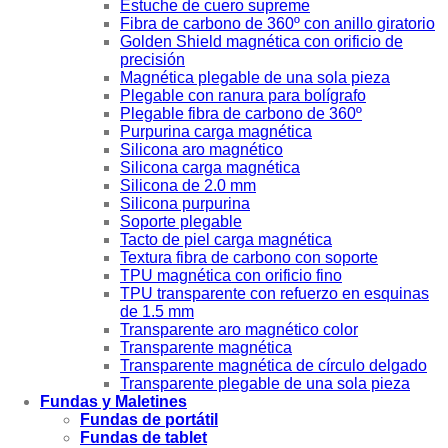
Estuche de cuero supreme
Fibra de carbono de 360º con anillo giratorio
Golden Shield magnética con orificio de
precisión
Magnética plegable de una sola pieza
Plegable con ranura para bolígrafo
Plegable fibra de carbono de 360º
Purpurina carga magnética
Silicona aro magnético
Silicona carga magnética
Silicona de 2.0 mm
Silicona purpurina
Soporte plegable
Tacto de piel carga magnética
Textura fibra de carbono con soporte
TPU magnética con orificio fino
TPU transparente con refuerzo en esquinas
de 1.5 mm
Transparente aro magnético color
Transparente magnética
Transparente magnética de círculo delgado
Transparente plegable de una sola pieza
Fundas y Maletines
Fundas de portátil
Fundas de tablet