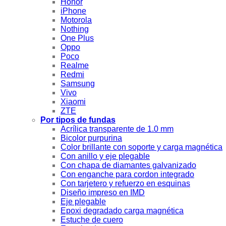
Honor
iPhone
Motorola
Nothing
One Plus
Oppo
Poco
Realme
Redmi
Samsung
Vivo
Xiaomi
ZTE
Por tipos de fundas
Acrílica transparente de 1.0 mm
Bicolor purpurina
Color brillante con soporte y carga magnética
Con anillo y eje plegable
Con chapa de diamantes galvanizado
Con enganche para cordon integrado
Con tarjetero y refuerzo en esquinas
Diseño impreso en IMD
Eje plegable
Epoxi degradado carga magnética
Estuche de cuero