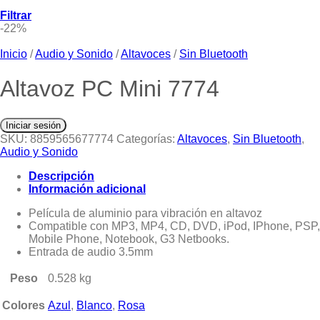
Filtrar
-22%
Inicio
/
Audio y Sonido
/
Altavoces
/
Sin Bluetooth
Altavoz PC Mini 7774
Iniciar sesión
SKU:
8859565677774
Categorías:
Altavoces
,
Sin Bluetooth
,
Audio y Sonido
Descripción
Información adicional
Película de aluminio para vibración en altavoz
Compatible con MP3, MP4, CD, DVD, iPod, IPhone, PSP,
Mobile Phone, Notebook, G3 Netbooks.
Entrada de audio 3.5mm
Peso
0.528 kg
Colores
Azul
,
Blanco
,
Rosa