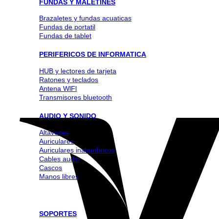
FUNDAS Y MALETINES
Brazaletes y fundas acuaticas
Fundas de portatil
Fundas de tablet
PERIFERICOS DE INFORMATICA
HUB y lectores de tarjeta
Ratones y teclados
Antena WlFl
Transmisores bluetooth
AUDIO Y SONIDO
Altavoces
Auriculares
Auriculares inalambricos
Cables audio
Cascos
Manos libres
SOPORTES