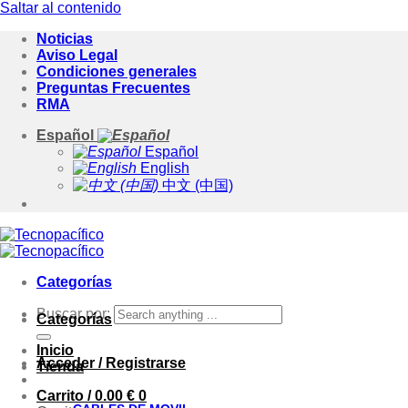
Saltar al contenido
Noticias
Aviso Legal
Condiciones generales
Preguntas Frecuentes
RMA
Español
Español
English
中文 (中国)
Categorías
Buscar por:
Categorías
Inicio
Acceder / Registrarse
Tienda
Carrito /
0.00
€
0