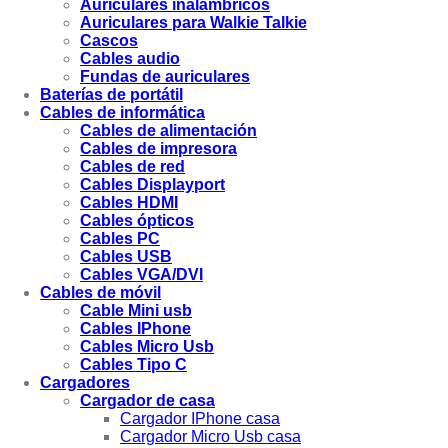
Auriculares inalámbricos
Auriculares para Walkie Talkie
Cascos
Cables audio
Fundas de auriculares
Baterías de portátil
Cables de informática
Cables de alimentación
Cables de impresora
Cables de red
Cables Displayport
Cables HDMI
Cables ópticos
Cables PC
Cables USB
Cables VGA/DVI
Cables de móvil
Cable Mini usb
Cables IPhone
Cables Micro Usb
Cables Tipo C
Cargadores
Cargador de casa
Cargador IPhone casa
Cargador Micro Usb casa