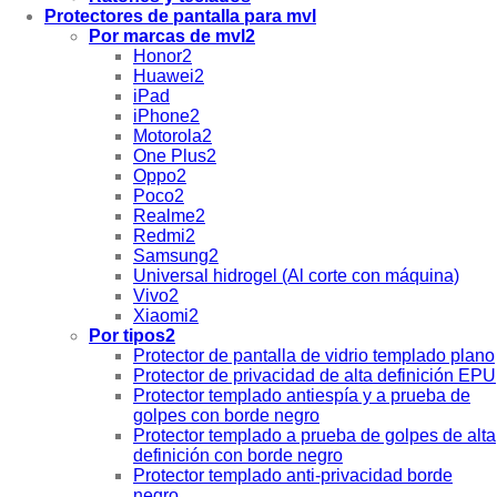
Protectores de pantalla para mvl
Por marcas de mvl2
Honor2
Huawei2
iPad
iPhone2
Motorola2
One Plus2
Oppo2
Poco2
Realme2
Redmi2
Samsung2
Universal hidrogel (Al corte con máquina)
Vivo2
Xiaomi2
Por tipos2
Protector de pantalla de vidrio templado plano
Protector de privacidad de alta definición EPU
Protector templado antiespía y a prueba de
golpes con borde negro
Protector templado a prueba de golpes de alta
definición con borde negro
Protector templado anti-privacidad borde
negro