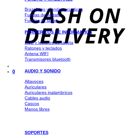
Brazaletes y fundas acuaticas
Fundas de portatil
Fundas de tablet
PERIFERICOS DE INFORMATICA
HUB y lectores de tarjeta
Ratones y teclados
Antena WlFl
Transmisores bluetooth
AUDIO Y SONIDO
0
Altavoces
Auriculares
Auriculares inalambricos
Cables audio
Cascos
Manos libres
SOPORTES