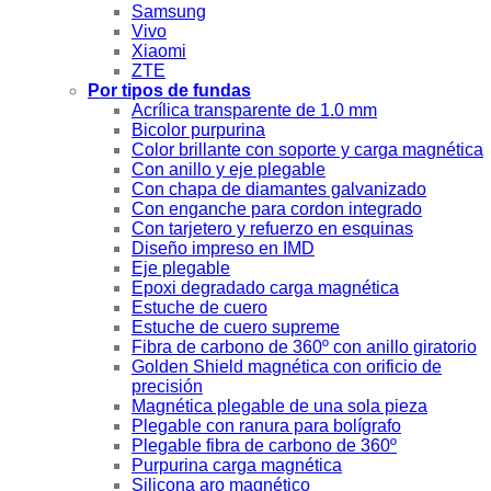
Samsung
Vivo
Xiaomi
ZTE
Por tipos de fundas
Acrílica transparente de 1.0 mm
Bicolor purpurina
Color brillante con soporte y carga magnética
Con anillo y eje plegable
Con chapa de diamantes galvanizado
Con enganche para cordon integrado
Con tarjetero y refuerzo en esquinas
Diseño impreso en IMD
Eje plegable
Epoxi degradado carga magnética
Estuche de cuero
Estuche de cuero supreme
Fibra de carbono de 360º con anillo giratorio
Golden Shield magnética con orificio de
precisión
Magnética plegable de una sola pieza
Plegable con ranura para bolígrafo
Plegable fibra de carbono de 360º
Purpurina carga magnética
Silicona aro magnético