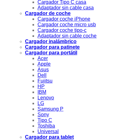
Cargador Tipo C casa
Adaptador sin cable casa
Cargador de coche
Cargador coche iPhone
Cargador coche micro usb
Cargador coche tipo-c
Adaptador sin cable coche
Cargador inalámbrico
Cargador para patinete
Cargador para portátil
Acer
Apple
Asus
Dell
Fujitsu
HP
IBM
Lenovo
LG
Samsung P
Sony
Tipo C
Toshiba
Universal
Cargador para tablet