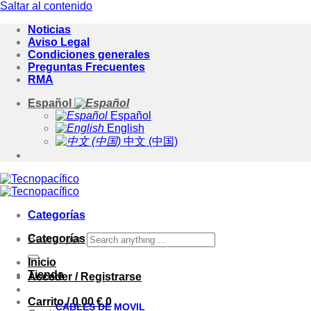
Saltar al contenido
Noticias
Aviso Legal
Condiciones generales
Preguntas Frecuentes
RMA
Español
Español
English
中文 (中国)
Categorías
Categorías
Buscar por:
Inicio
Tienda
Acceder / Registrarse
Carrito /
0.00
€
0
CABLES DE MOVIL