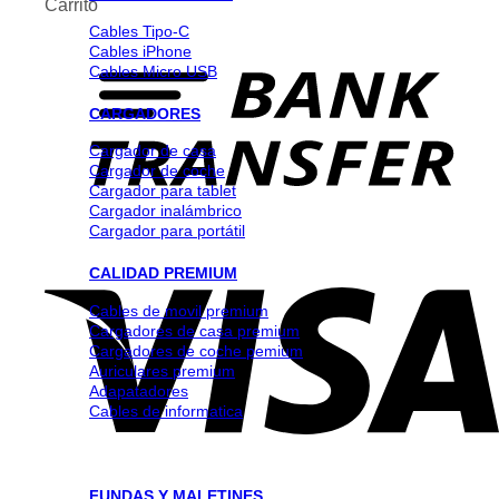
Carrito
Cables Tipo-C
Cables iPhone
Cables Micro USB
CARGADORES
Cargador de casa
Cargador de coche
Cargador para tablet
Cargador inalámbrico
Cargador para portátil
CALIDAD PREMIUM
Cables de movil premium
Cargadores de casa premium
Cargadores de coche pemium
Auriculares premium
Adapatadores
Cables de informatica
FUNDAS Y MALETINES