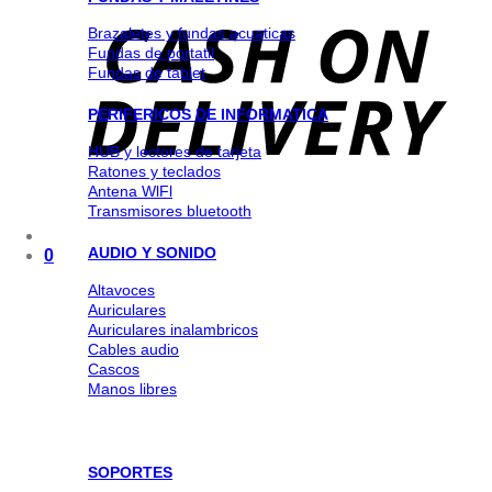
Brazaletes y fundas acuaticas
Fundas de portatil
Fundas de tablet
PERIFERICOS DE INFORMATICA
HUB y lectores de tarjeta
Ratones y teclados
Antena WlFl
Transmisores bluetooth
AUDIO Y SONIDO
0
Altavoces
Auriculares
Auriculares inalambricos
Cables audio
Cascos
Manos libres
SOPORTES