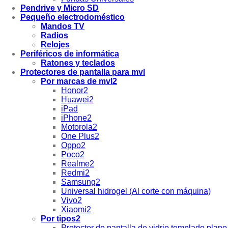
Pendrive y Micro SD
Pequeño electrodoméstico
Mandos TV
Radios
Relojes
Periféricos de informática
Ratones y teclados
Protectores de pantalla para mvl
Por marcas de mvl2
Honor2
Huawei2
iPad
iPhone2
Motorola2
One Plus2
Oppo2
Poco2
Realme2
Redmi2
Samsung2
Universal hidrogel (Al corte con máquina)
Vivo2
Xiaomi2
Por tipos2
Protector de pantalla de vidrio templado plano