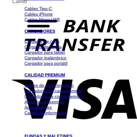
Carrito
Cables Tipo-C
Cables iPhone
Cables Micro USB
CARGADORES
Cargador de casa
Cargador de coche
Cargador para tablet
Cargador inalámbrico
Cargador para portátil
CALIDAD PREMIUM
Cables de movil premium
Cargadores de casa premium
Cargadores de coche pemium
Auriculares premium
Adapatadores
Cables de informatica
FUNDAS Y MALETINES