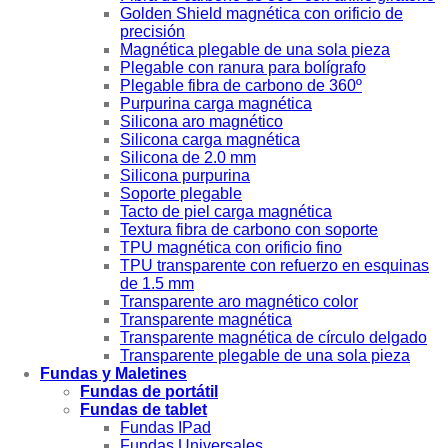
Golden Shield magnética con orificio de
precisión
Magnética plegable de una sola pieza
Plegable con ranura para bolígrafo
Plegable fibra de carbono de 360º
Purpurina carga magnética
Silicona aro magnético
Silicona carga magnética
Silicona de 2.0 mm
Silicona purpurina
Soporte plegable
Tacto de piel carga magnética
Textura fibra de carbono con soporte
TPU magnética con orificio fino
TPU transparente con refuerzo en esquinas
de 1.5 mm
Transparente aro magnético color
Transparente magnética
Transparente magnética de círculo delgado
Transparente plegable de una sola pieza
Fundas y Maletines
Fundas de portátil
Fundas de tablet
Fundas IPad
Fundas Universales