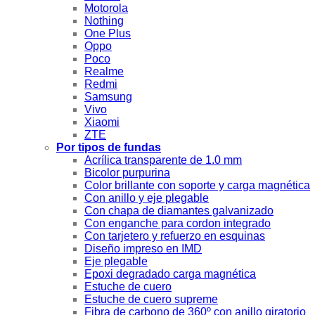
Motorola
Nothing
One Plus
Oppo
Poco
Realme
Redmi
Samsung
Vivo
Xiaomi
ZTE
Por tipos de fundas
Acrílica transparente de 1.0 mm
Bicolor purpurina
Color brillante con soporte y carga magnética
Con anillo y eje plegable
Con chapa de diamantes galvanizado
Con enganche para cordon integrado
Con tarjetero y refuerzo en esquinas
Diseño impreso en IMD
Eje plegable
Epoxi degradado carga magnética
Estuche de cuero
Estuche de cuero supreme
Fibra de carbono de 360º con anillo giratorio