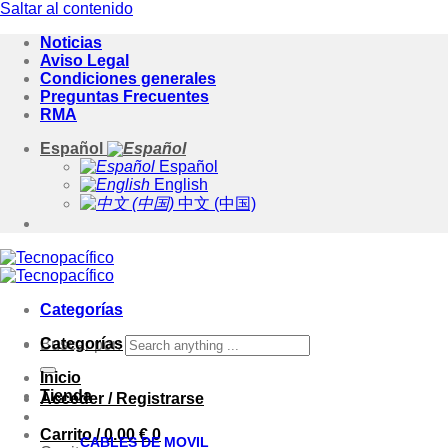
Saltar al contenido
Noticias
Aviso Legal
Condiciones generales
Preguntas Frecuentes
RMA
Español
Español
English
中文 (中国)
Categorías
Categorías
Buscar por:
Inicio
Tienda
Acceder / Registrarse
Carrito /
0.00
€
0
CABLES DE MOVIL