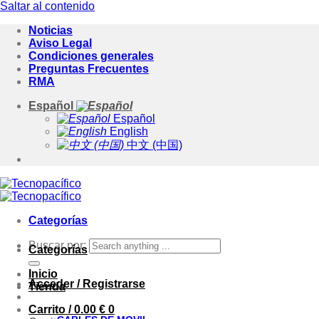
Saltar al contenido
Noticias
Aviso Legal
Condiciones generales
Preguntas Frecuentes
RMA
Español
Español
English
中文 (中国)
Categorías
Buscar por:
Categorías
Inicio
Acceder / Registrarse
Tienda
Carrito /
0.00
€
0