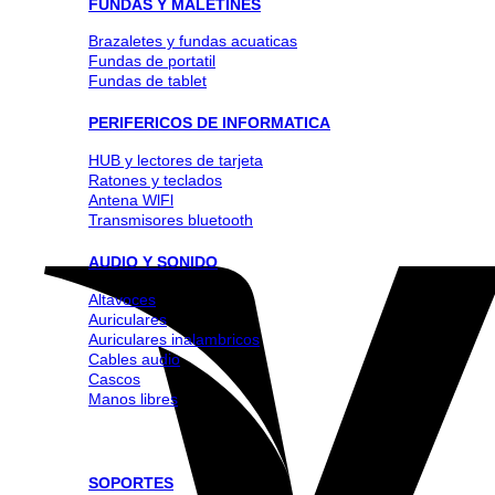
FUNDAS Y MALETINES
Brazaletes y fundas acuaticas
Fundas de portatil
Fundas de tablet
PERIFERICOS DE INFORMATICA
HUB y lectores de tarjeta
Ratones y teclados
Antena WlFl
Transmisores bluetooth
AUDIO Y SONIDO
Altavoces
Auriculares
Auriculares inalambricos
Cables audio
Cascos
Manos libres
SOPORTES