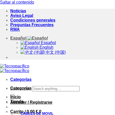
Saltar al contenido
Noticias
Aviso Legal
Condiciones generales
Preguntas Frecuentes
RMA
Español
Español
English
中文 (中国)
Categorías
Categorías
Buscar por:
Inicio
Tienda
Acceder / Registrarse
Carrito /
0.00
€
0
CABLES DE MOVIL