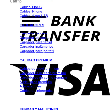
Carrito
Cables Tipo-C
Cables iPhone
Cables Micro USB
CARGADORES
Cargador de casa
Cargador de coche
Cargador para tablet
Cargador inalámbrico
Cargador para portátil
CALIDAD PREMIUM
Cables de movil premium
Cargadores de casa premium
Cargadores de coche pemium
Auriculares premium
Adapatadores
Cables de informatica
FUNDAS Y MALETINES