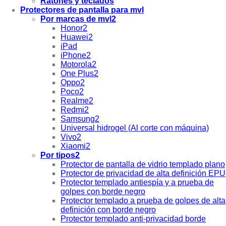
Ratones y teclados
Protectores de pantalla para mvl
Por marcas de mvl2
Honor2
Huawei2
iPad
iPhone2
Motorola2
One Plus2
Oppo2
Poco2
Realme2
Redmi2
Samsung2
Universal hidrogel (Al corte con máquina)
Vivo2
Xiaomi2
Por tipos2
Protector de pantalla de vidrio templado plano
Protector de privacidad de alta definición EPU
Protector templado antiespía y a prueba de
golpes con borde negro
Protector templado a prueba de golpes de alta
definición con borde negro
Protector templado anti-privacidad borde