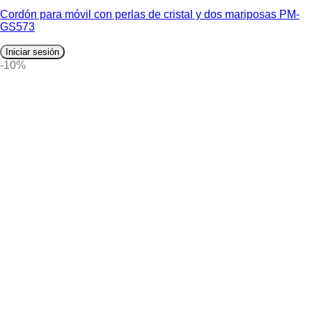
Cordón para móvil con perlas de cristal y dos mariposas PM-
GS573
Iniciar sesión
-10%