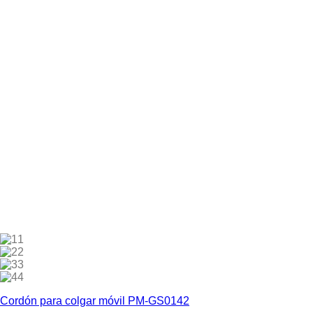
1
2
3
4
Cordón para colgar móvil PM-GS0142