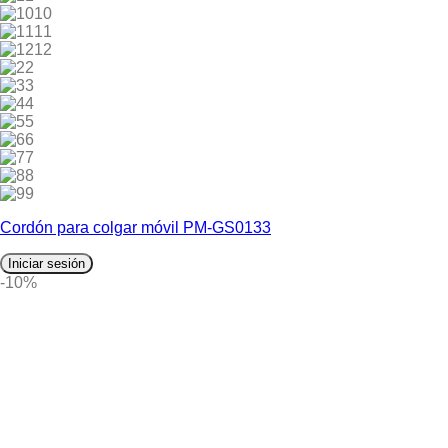
10
11
12
2
3
4
5
6
7
8
9
Cordón para colgar móvil PM-GS0133
Iniciar sesión
-10%