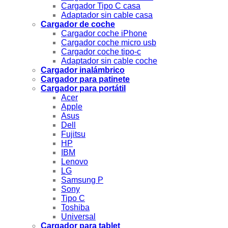
Cargador Tipo C casa
Adaptador sin cable casa
Cargador de coche
Cargador coche iPhone
Cargador coche micro usb
Cargador coche tipo-c
Adaptador sin cable coche
Cargador inalámbrico
Cargador para patinete
Cargador para portátil
Acer
Apple
Asus
Dell
Fujitsu
HP
IBM
Lenovo
LG
Samsung P
Sony
Tipo C
Toshiba
Universal
Cargador para tablet