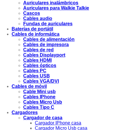
Auriculares inalámbricos
Auriculares para Walkie Talkie
Cascos
Cables audio
Fundas de auriculares
Baterías de portátil
Cables de informática
Cables de alimentación
Cables de impresora
Cables de red
Cables Displayport
Cables HDMI
Cables ópticos
Cables PC
Cables USB
Cables VGA/DVI
Cables de móvil
Cable Mini usb
Cables IPhone
Cables Micro Usb
Cables Tipo C
Cargadores
Cargador de casa
Cargador IPhone casa
Cargador Micro Usb casa