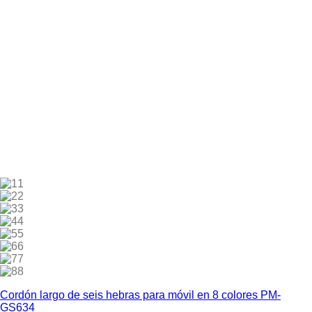
1
2
3
4
5
6
7
8
Cordón largo de seis hebras para móvil en 8 colores PM-
GS634