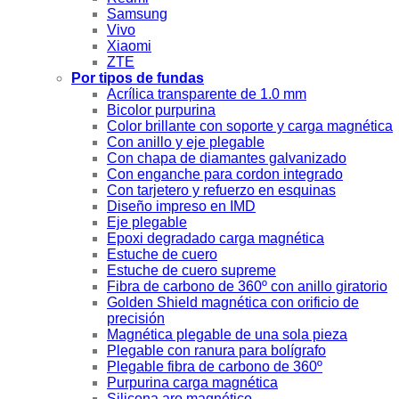
Samsung
Vivo
Xiaomi
ZTE
Por tipos de fundas
Acrílica transparente de 1.0 mm
Bicolor purpurina
Color brillante con soporte y carga magnética
Con anillo y eje plegable
Con chapa de diamantes galvanizado
Con enganche para cordon integrado
Con tarjetero y refuerzo en esquinas
Diseño impreso en IMD
Eje plegable
Epoxi degradado carga magnética
Estuche de cuero
Estuche de cuero supreme
Fibra de carbono de 360º con anillo giratorio
Golden Shield magnética con orificio de
precisión
Magnética plegable de una sola pieza
Plegable con ranura para bolígrafo
Plegable fibra de carbono de 360º
Purpurina carga magnética
Silicona aro magnético