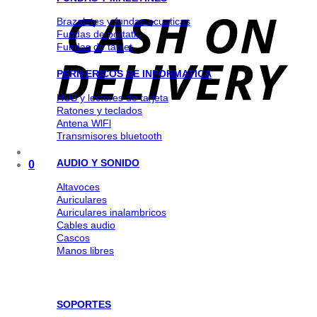
Brazaletes y fundas acuaticas
Fundas de portatil
Fundas de tablet
PERIFERICOS DE INFORMATICA
HUB y lectores de tarjeta
Ratones y teclados
Antena WlFl
Transmisores bluetooth
AUDIO Y SONIDO
0
Altavoces
Auriculares
Auriculares inalambricos
Cables audio
Cascos
Manos libres
SOPORTES