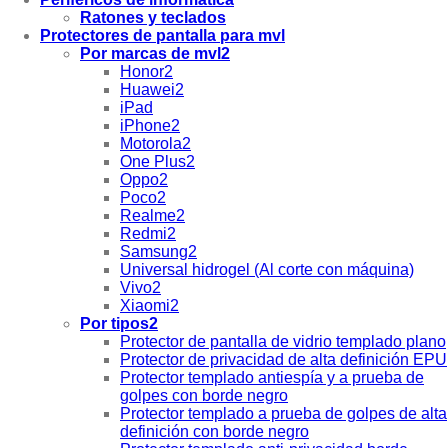
Ratones y teclados
Protectores de pantalla para mvl
Por marcas de mvl2
Honor2
Huawei2
iPad
iPhone2
Motorola2
One Plus2
Oppo2
Poco2
Realme2
Redmi2
Samsung2
Universal hidrogel (Al corte con máquina)
Vivo2
Xiaomi2
Por tipos2
Protector de pantalla de vidrio templado plano
Protector de privacidad de alta definición EPU
Protector templado antiespía y a prueba de
golpes con borde negro
Protector templado a prueba de golpes de alta
definición con borde negro