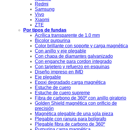
Redmi
Samsung
Vivo
Xiaomi
ZTE
Por tipos de fundas
Acrílica transparente de 1.0 mm
Bicolor purpurina
Color brillante con soporte y carga magnética
Con anillo y eje plegable
Con chapa de diamantes galvanizado
Con enganche para cordon integrado
Con tarjetero y refuerzo en esquinas
Diseño impreso en IMD
Eje plegable
Epoxi degradado carga magnética
Estuche de cuero
Estuche de cuero supreme
Fibra de carbono de 360º con anillo giratorio
Golden Shield magnética con orificio de
precisión
Magnética plegable de una sola pieza
Plegable con ranura para bolígrafo
Plegable fibra de carbono de 360º
Purpurina carga magnética