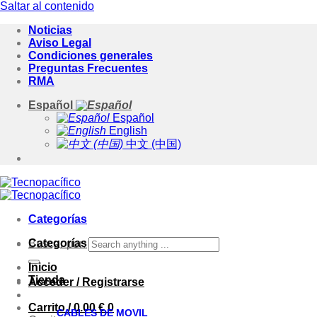
Saltar al contenido
Noticias
Aviso Legal
Condiciones generales
Preguntas Frecuentes
RMA
Español
Español
English
中文 (中国)
Categorías
Categorías
Buscar por:
Inicio
Tienda
Acceder / Registrarse
Carrito /
0.00
€
0
CABLES DE MOVIL