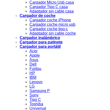
Cargador Micro Usb casa
Cargador Tipo C casa
Adaptador sin cable casa
Cargador de coche
Cargador coche iPhone
Cargador coche micro usb
Cargador coche tipo-c
Adaptador sin cable coche
Cargador inalámbrico
Cargador para patinete
Cargador para portátil
Acer
Apple
Asus
Dell
Fujitsu
HP
IBM
Lenovo
LG
Samsung P
Sony
Tipo C
Toshiba
Universal