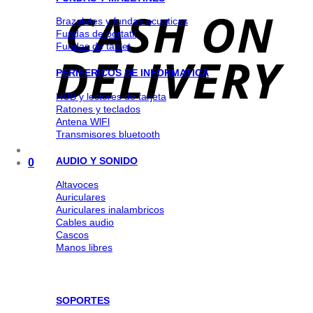
Brazaletes y fundas acuaticas
Fundas de portatil
Fundas de tablet
PERIFERICOS DE INFORMATICA
HUB y lectores de tarjeta
Ratones y teclados
Antena WlFl
Transmisores bluetooth
AUDIO Y SONIDO
0
Altavoces
Auriculares
Auriculares inalambricos
Cables audio
Cascos
Manos libres
SOPORTES