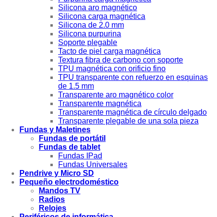
Silicona aro magnético
Silicona carga magnética
Silicona de 2.0 mm
Silicona purpurina
Soporte plegable
Tacto de piel carga magnética
Textura fibra de carbono con soporte
TPU magnética con orificio fino
TPU transparente con refuerzo en esquinas
de 1.5 mm
Transparente aro magnético color
Transparente magnética
Transparente magnética de círculo delgado
Transparente plegable de una sola pieza
Fundas y Maletines
Fundas de portátil
Fundas de tablet
Fundas IPad
Fundas Universales
Pendrive y Micro SD
Pequeño electrodoméstico
Mandos TV
Radios
Relojes
Periféricos de informática