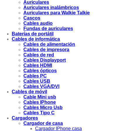
Auriculares
Auriculares inalámbricos
Auriculares para Walkie Talkie
Cascos
Cables audio
Fundas de auriculares
Baterías de portátil
Cables de informática
Cables de alimentación
Cables de impresora
Cables de red
Cables Displayport
Cables HDMI
Cables ópticos
Cables PC
Cables USB
Cables VGA/DVI
Cables de móvil
Cable Mini usb
Cables IPhone
Cables Micro Usb
Cables Tipo C
Cargadores
Cargador de casa
Cargador IPhone casa