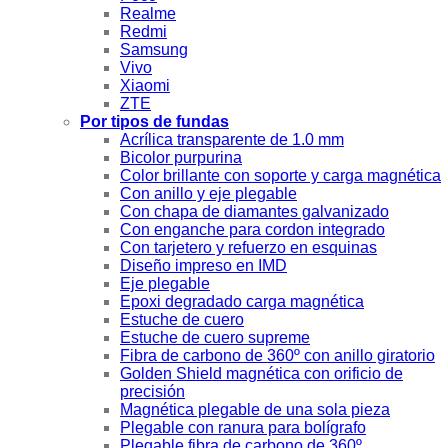
Realme
Redmi
Samsung
Vivo
Xiaomi
ZTE
Por tipos de fundas
Acrílica transparente de 1.0 mm
Bicolor purpurina
Color brillante con soporte y carga magnética
Con anillo y eje plegable
Con chapa de diamantes galvanizado
Con enganche para cordon integrado
Con tarjetero y refuerzo en esquinas
Diseño impreso en IMD
Eje plegable
Epoxi degradado carga magnética
Estuche de cuero
Estuche de cuero supreme
Fibra de carbono de 360º con anillo giratorio
Golden Shield magnética con orificio de
precisión
Magnética plegable de una sola pieza
Plegable con ranura para bolígrafo
Plegable fibra de carbono de 360º