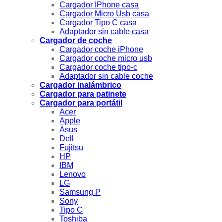
Cargador IPhone casa
Cargador Micro Usb casa
Cargador Tipo C casa
Adaptador sin cable casa
Cargador de coche
Cargador coche iPhone
Cargador coche micro usb
Cargador coche tipo-c
Adaptador sin cable coche
Cargador inalámbrico
Cargador para patinete
Cargador para portátil
Acer
Apple
Asus
Dell
Fujitsu
HP
IBM
Lenovo
LG
Samsung P
Sony
Tipo C
Toshiba