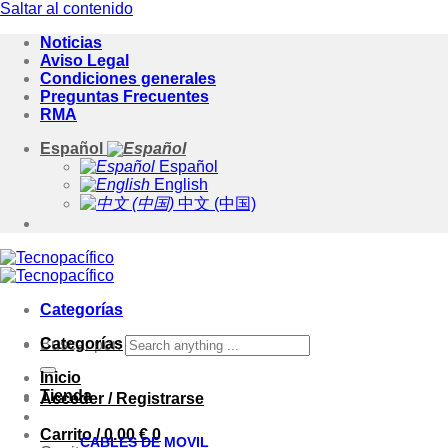
Saltar al contenido
Noticias
Aviso Legal
Condiciones generales
Preguntas Frecuentes
RMA
Español
Español
English
中文 (中国)
Categorías
Categorías
Buscar por:
Inicio
Tienda
Acceder / Registrarse
Carrito /
0.00
€
0
CABLES DE MOVIL