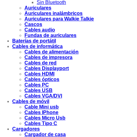
Sin Bluetooth
Auriculares
Auriculares inalámbricos
Auriculares para Walkie Talkie
Cascos
Cables audio
Fundas de auriculares
Baterías de portátil
Cables de informática
Cables de alimentación
Cables de impresora
Cables de red
Cables Displayport
Cables HDMI
Cables ópticos
Cables PC
Cables USB
Cables VGA/DVI
Cables de móvil
Cable Mini usb
Cables IPhone
Cables Micro Usb
Cables Tipo C
Cargadores
Cargador de casa