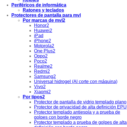
Periféricos de informática
Ratones y teclados
Protectores de pantalla para mvl
Por marcas de mvl2
Honor2
Huawei2
iPad
iPhone2
Motorola2
One Plus2
Oppo2
Poco2
Realme2
Redmi2
Samsung2
Universal hidrogel (Al corte con máquina)
Vivo2
Xiaomi2
Por tipos2
Protector de pantalla de vidrio templado plano
Protector de privacidad de alta definición EPU
Protector templado antiespía y a prueba de
golpes con borde negro
Protector templado a prueba de golpes de alta