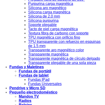
Purpurina carga magnética
Silicona aro magnético
Silicona carga magnética
Silicona de 2.0 mm
Silicona purpurina
Soporte plegable
Tacto de piel carga magnética
Textura fibra de carbono con soporte
TPU magnética con orificio fino
TPU transparente con refuerzo en esquinas
de 1.5 mm
Transparente aro magnético color
Transparente magnética
Transparente magnética de círculo delgado
Transparente plegable de una sola pieza
Fundas y Maletines
Fundas de portátil
Fundas de tablet
Fundas IPad
Fundas Universales
Pendrive y Micro SD
Pequeño electrodoméstico
Mandos TV
Radios
Relojes