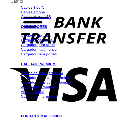
Carrito
Cables Tipo-C
Cables iPhone
Cables Micro USB
CARGADORES
Cargador de casa
Cargador de coche
Cargador para tablet
Cargador inalámbrico
Cargador para portátil
CALIDAD PREMIUM
Cables de movil premium
Cargadores de casa premium
Cargadores de coche pemium
Auriculares premium
Adapatadores
Cables de informatica
FUNDAS Y MALETINES