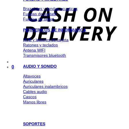
Brazaletes y fundas acuaticas
Fundas de portatil
Fundas de tablet
PERIFERICOS DE INFORMATICA
HUB y lectores de tarjeta
Ratones y teclados
Antena WlFl
Transmisores bluetooth
AUDIO Y SONIDO
0
Altavoces
Auriculares
Auriculares inalambricos
Cables audio
Cascos
Manos libres
SOPORTES