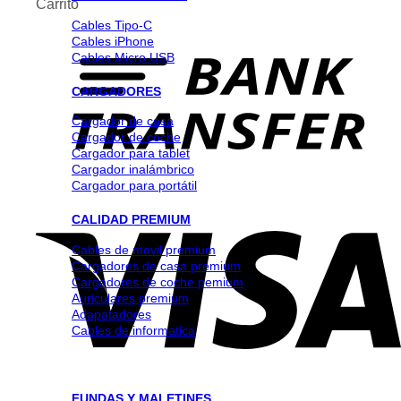
Carrito
Cables Tipo-C
Cables iPhone
Cables Micro USB
CARGADORES
Cargador de casa
Cargador de coche
Cargador para tablet
Cargador inalámbrico
Cargador para portátil
CALIDAD PREMIUM
Cables de movil premium
Cargadores de casa premium
Cargadores de coche pemium
Auriculares premium
Adapatadores
Cables de informatica
FUNDAS Y MALETINES