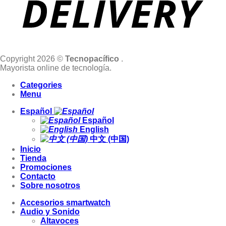
Copyright 2026 ©
Tecnopacífico
.
Mayorista online de tecnología.
Categories
Menu
Español
Español
English
中文 (中国)
Inicio
Tienda
Promociones
Contacto
Sobre nosotros
Accesorios smartwatch
Audio y Sonido
Altavoces