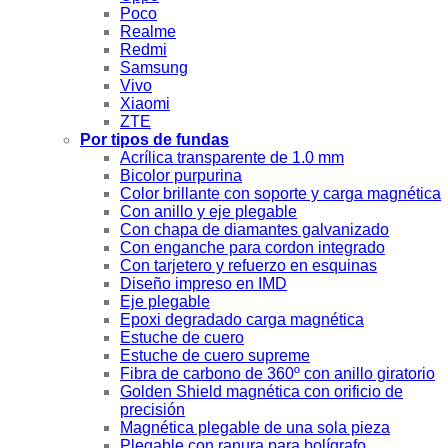
Poco
Realme
Redmi
Samsung
Vivo
Xiaomi
ZTE
Por tipos de fundas
Acrílica transparente de 1.0 mm
Bicolor purpurina
Color brillante con soporte y carga magnética
Con anillo y eje plegable
Con chapa de diamantes galvanizado
Con enganche para cordon integrado
Con tarjetero y refuerzo en esquinas
Diseño impreso en IMD
Eje plegable
Epoxi degradado carga magnética
Estuche de cuero
Estuche de cuero supreme
Fibra de carbono de 360º con anillo giratorio
Golden Shield magnética con orificio de
precisión
Magnética plegable de una sola pieza
Plegable con ranura para bolígrafo