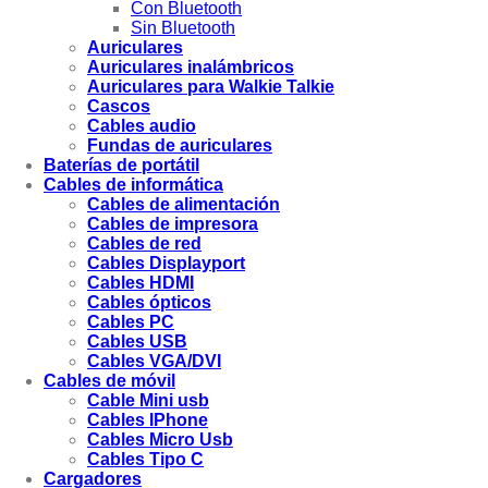
Con Bluetooth
Sin Bluetooth
Auriculares
Auriculares inalámbricos
Auriculares para Walkie Talkie
Cascos
Cables audio
Fundas de auriculares
Baterías de portátil
Cables de informática
Cables de alimentación
Cables de impresora
Cables de red
Cables Displayport
Cables HDMI
Cables ópticos
Cables PC
Cables USB
Cables VGA/DVI
Cables de móvil
Cable Mini usb
Cables IPhone
Cables Micro Usb
Cables Tipo C
Cargadores