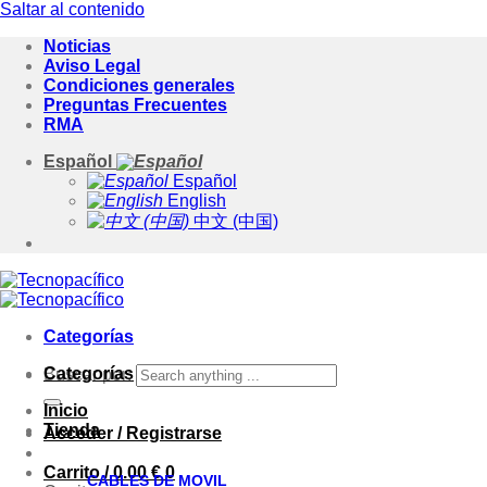
Saltar al contenido
Noticias
Aviso Legal
Condiciones generales
Preguntas Frecuentes
RMA
Español
Español
English
中文 (中国)
Categorías
Categorías
Buscar por:
Inicio
Tienda
Acceder / Registrarse
Carrito /
0.00
€
0
CABLES DE MOVIL