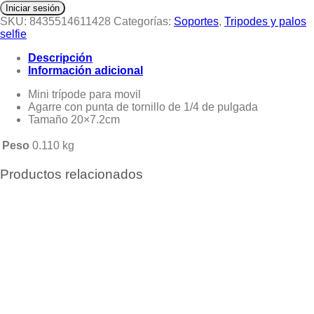
Iniciar sesión
SKU:
8435514611428
Categorías:
Soportes
,
Tripodes y palos
selfie
Descripción
Información adicional
Mini trípode para movil
Agarre con punta de tornillo de 1/4 de pulgada
Tamaño 20×7.2cm
Peso
0.110 kg
Productos relacionados