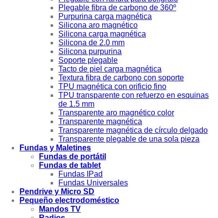
Plegable fibra de carbono de 360º
Purpurina carga magnética
Silicona aro magnético
Silicona carga magnética
Silicona de 2.0 mm
Silicona purpurina
Soporte plegable
Tacto de piel carga magnética
Textura fibra de carbono con soporte
TPU magnética con orificio fino
TPU transparente con refuerzo en esquinas
de 1.5 mm
Transparente aro magnético color
Transparente magnética
Transparente magnética de círculo delgado
Transparente plegable de una sola pieza
Fundas y Maletines
Fundas de portátil
Fundas de tablet
Fundas IPad
Fundas Universales
Pendrive y Micro SD
Pequeño electrodoméstico
Mandos TV
Radios