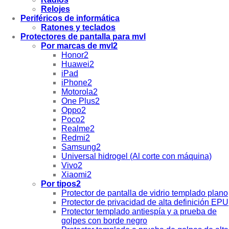
Relojes
Periféricos de informática
Ratones y teclados
Protectores de pantalla para mvl
Por marcas de mvl2
Honor2
Huawei2
iPad
iPhone2
Motorola2
One Plus2
Oppo2
Poco2
Realme2
Redmi2
Samsung2
Universal hidrogel (Al corte con máquina)
Vivo2
Xiaomi2
Por tipos2
Protector de pantalla de vidrio templado plano
Protector de privacidad de alta definición EPU
Protector templado antiespía y a prueba de
golpes con borde negro