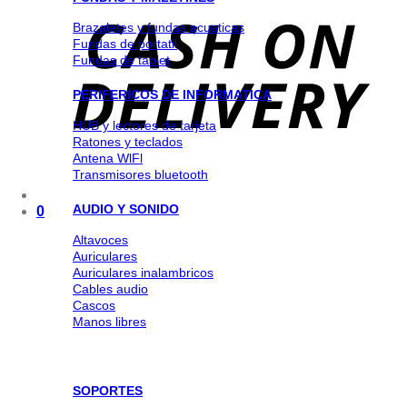
Brazaletes y fundas acuaticas
Fundas de portatil
Fundas de tablet
PERIFERICOS DE INFORMATICA
HUB y lectores de tarjeta
Ratones y teclados
Antena WlFl
Transmisores bluetooth
AUDIO Y SONIDO
0
Altavoces
Auriculares
Auriculares inalambricos
Cables audio
Cascos
Manos libres
SOPORTES