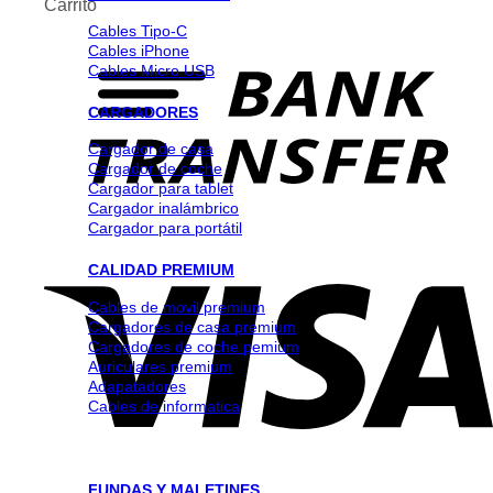
Carrito
Cables Tipo-C
Cables iPhone
Cables Micro USB
CARGADORES
Cargador de casa
Cargador de coche
Cargador para tablet
Cargador inalámbrico
Cargador para portátil
CALIDAD PREMIUM
Cables de movil premium
Cargadores de casa premium
Cargadores de coche pemium
Auriculares premium
Adapatadores
Cables de informatica
FUNDAS Y MALETINES