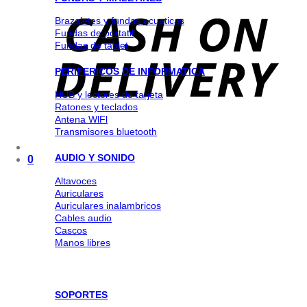
Brazaletes y fundas acuaticas
Fundas de portatil
Fundas de tablet
PERIFERICOS DE INFORMATICA
HUB y lectores de tarjeta
Ratones y teclados
Antena WlFl
Transmisores bluetooth
AUDIO Y SONIDO
0
Altavoces
Auriculares
Auriculares inalambricos
Cables audio
Cascos
Manos libres
SOPORTES