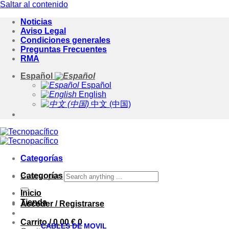
Saltar al contenido
Noticias
Aviso Legal
Condiciones generales
Preguntas Frecuentes
RMA
Español
Español
English
中文 (中国)
Categorías
Categorías
Buscar por:
Inicio
Tienda
Acceder / Registrarse
Carrito /
0.00
€
0
CABLES DE MOVIL