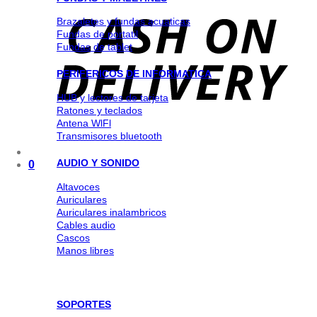
Brazaletes y fundas acuaticas
Fundas de portatil
Fundas de tablet
PERIFERICOS DE INFORMATICA
HUB y lectores de tarjeta
Ratones y teclados
Antena WlFl
Transmisores bluetooth
AUDIO Y SONIDO
0
Altavoces
Auriculares
Auriculares inalambricos
Cables audio
Cascos
Manos libres
SOPORTES