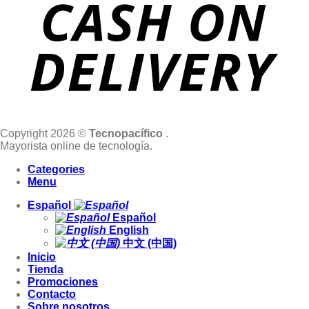
Copyright 2026 ©
Tecnopacífico
.
Mayorista online de tecnología.
Categories
Menu
Español
Español
English
中文 (中国)
Inicio
Tienda
Promociones
Contacto
Sobre nosotros