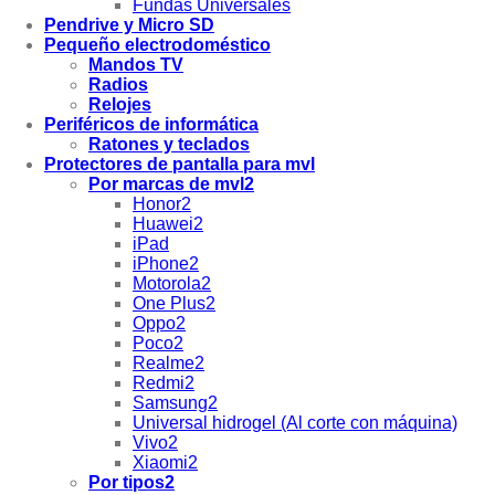
Fundas Universales
Pendrive y Micro SD
Pequeño electrodoméstico
Mandos TV
Radios
Relojes
Periféricos de informática
Ratones y teclados
Protectores de pantalla para mvl
Por marcas de mvl2
Honor2
Huawei2
iPad
iPhone2
Motorola2
One Plus2
Oppo2
Poco2
Realme2
Redmi2
Samsung2
Universal hidrogel (Al corte con máquina)
Vivo2
Xiaomi2
Por tipos2