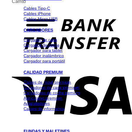
Carrito
Cables Tipo-C
Cables iPhone
Cables Micro USB
CARGADORES
Cargador de casa
Cargador de coche
Cargador para tablet
Cargador inalámbrico
Cargador para portátil
CALIDAD PREMIUM
Cables de movil premium
Cargadores de casa premium
Cargadores de coche pemium
Auriculares premium
Adapatadores
Cables de informatica
FUNDAS Y MALETINES