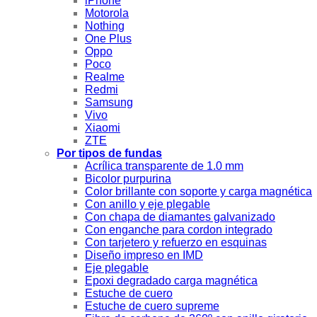
iPhone
Motorola
Nothing
One Plus
Oppo
Poco
Realme
Redmi
Samsung
Vivo
Xiaomi
ZTE
Por tipos de fundas
Acrílica transparente de 1.0 mm
Bicolor purpurina
Color brillante con soporte y carga magnética
Con anillo y eje plegable
Con chapa de diamantes galvanizado
Con enganche para cordon integrado
Con tarjetero y refuerzo en esquinas
Diseño impreso en IMD
Eje plegable
Epoxi degradado carga magnética
Estuche de cuero
Estuche de cuero supreme