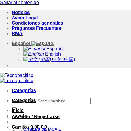
Saltar al contenido
Noticias
Aviso Legal
Condiciones generales
Preguntas Frecuentes
RMA
Español
Español
English
中文 (中国)
Categorías
Categorías
Buscar por:
Inicio
Tienda
Acceder / Registrarse
Carrito /
0.00
€
0
CABLES DE MOVIL