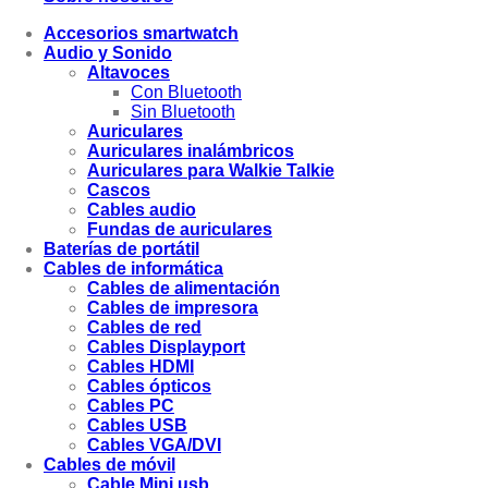
Accesorios smartwatch
Audio y Sonido
Altavoces
Con Bluetooth
Sin Bluetooth
Auriculares
Auriculares inalámbricos
Auriculares para Walkie Talkie
Cascos
Cables audio
Fundas de auriculares
Baterías de portátil
Cables de informática
Cables de alimentación
Cables de impresora
Cables de red
Cables Displayport
Cables HDMI
Cables ópticos
Cables PC
Cables USB
Cables VGA/DVI
Cables de móvil
Cable Mini usb