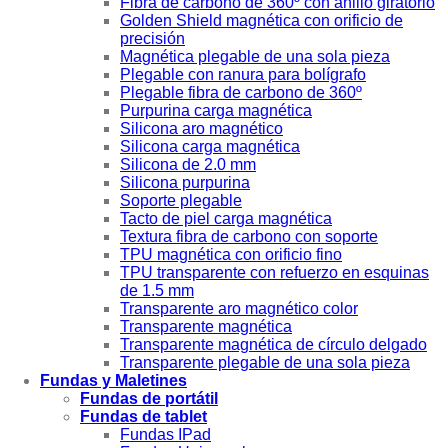
Fibra de carbono de 360º con anillo giratorio
Golden Shield magnética con orificio de
precisión
Magnética plegable de una sola pieza
Plegable con ranura para bolígrafo
Plegable fibra de carbono de 360º
Purpurina carga magnética
Silicona aro magnético
Silicona carga magnética
Silicona de 2.0 mm
Silicona purpurina
Soporte plegable
Tacto de piel carga magnética
Textura fibra de carbono con soporte
TPU magnética con orificio fino
TPU transparente con refuerzo en esquinas
de 1.5 mm
Transparente aro magnético color
Transparente magnética
Transparente magnética de círculo delgado
Transparente plegable de una sola pieza
Fundas y Maletines
Fundas de portátil
Fundas de tablet
Fundas IPad