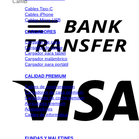
Carrito
Cables Tipo-C
Cables iPhone
Cables Micro USB
CARGADORES
Cargador de casa
Cargador de coche
Cargador para tablet
Cargador inalámbrico
Cargador para portátil
CALIDAD PREMIUM
Cables de movil premium
Cargadores de casa premium
Cargadores de coche pemium
Auriculares premium
Adapatadores
Cables de informatica
FUNDAS Y MALETINES