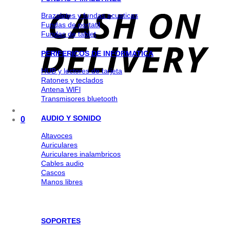
Brazaletes y fundas acuaticas
Fundas de portatil
Fundas de tablet
PERIFERICOS DE INFORMATICA
HUB y lectores de tarjeta
Ratones y teclados
Antena WlFl
Transmisores bluetooth
AUDIO Y SONIDO
0
Altavoces
Auriculares
Auriculares inalambricos
Cables audio
Cascos
Manos libres
SOPORTES