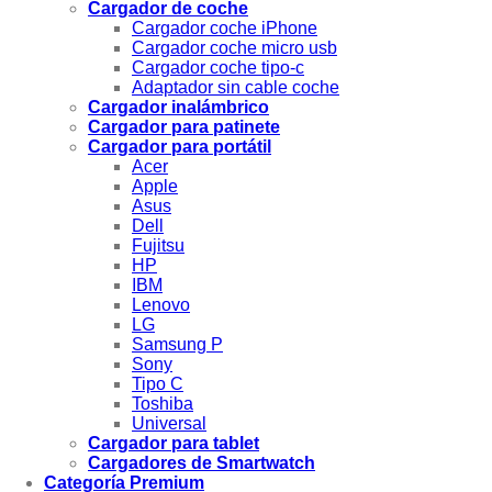
Cargador de coche
Cargador coche iPhone
Cargador coche micro usb
Cargador coche tipo-c
Adaptador sin cable coche
Cargador inalámbrico
Cargador para patinete
Cargador para portátil
Acer
Apple
Asus
Dell
Fujitsu
HP
IBM
Lenovo
LG
Samsung P
Sony
Tipo C
Toshiba
Universal
Cargador para tablet
Cargadores de Smartwatch
Categoría Premium