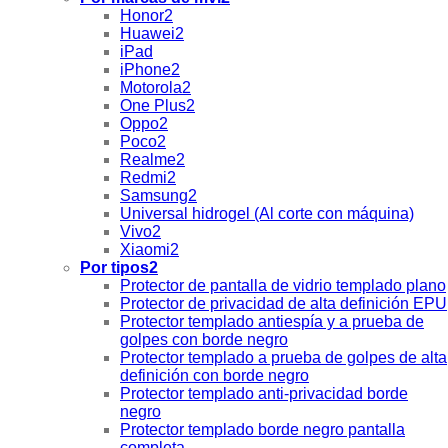
Honor2
Huawei2
iPad
iPhone2
Motorola2
One Plus2
Oppo2
Poco2
Realme2
Redmi2
Samsung2
Universal hidrogel (Al corte con máquina)
Vivo2
Xiaomi2
Por tipos2
Protector de pantalla de vidrio templado plano
Protector de privacidad de alta definición EPU
Protector templado antiespía y a prueba de
golpes con borde negro
Protector templado a prueba de golpes de alta
definición con borde negro
Protector templado anti-privacidad borde
negro
Protector templado borde negro pantalla
completa