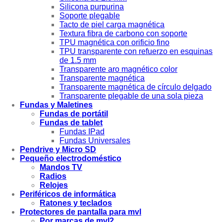
Silicona purpurina
Soporte plegable
Tacto de piel carga magnética
Textura fibra de carbono con soporte
TPU magnética con orificio fino
TPU transparente con refuerzo en esquinas
de 1.5 mm
Transparente aro magnético color
Transparente magnética
Transparente magnética de círculo delgado
Transparente plegable de una sola pieza
Fundas y Maletines
Fundas de portátil
Fundas de tablet
Fundas IPad
Fundas Universales
Pendrive y Micro SD
Pequeño electrodoméstico
Mandos TV
Radios
Relojes
Periféricos de informática
Ratones y teclados
Protectores de pantalla para mvl
Por marcas de mvl2