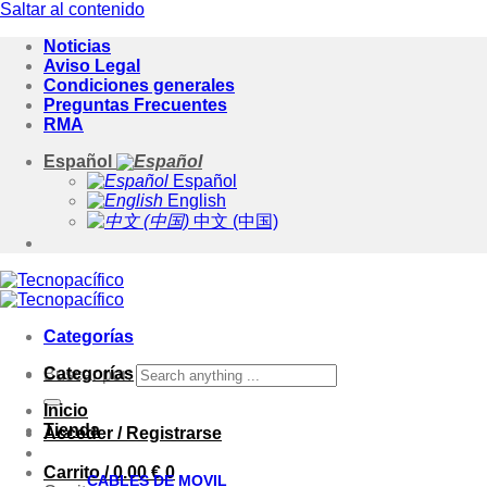
Saltar al contenido
Noticias
Aviso Legal
Condiciones generales
Preguntas Frecuentes
RMA
Español
Español
English
中文 (中国)
Categorías
Categorías
Buscar por:
Inicio
Tienda
Acceder / Registrarse
Carrito /
0.00
€
0
CABLES DE MOVIL