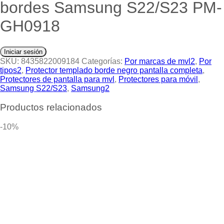
bordes Samsung S22/S23 PM-
GH0918
Iniciar sesión
SKU:
8435822009184
Categorías:
Por marcas de mvl2
,
Por
tipos2
,
Protector templado borde negro pantalla completa
,
Protectores de pantalla para mvl
,
Protectores para móvil
,
Samsung S22/S23
,
Samsung2
Productos relacionados
-10%