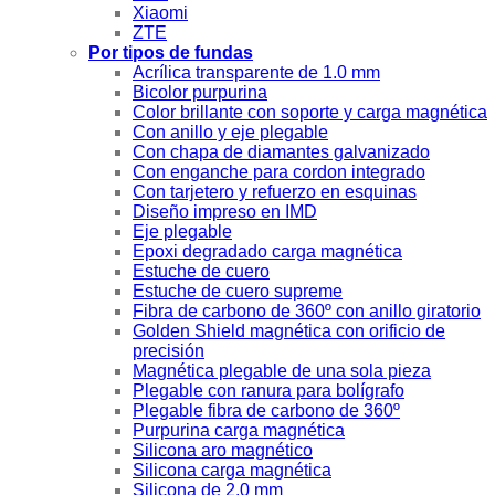
Xiaomi
ZTE
Por tipos de fundas
Acrílica transparente de 1.0 mm
Bicolor purpurina
Color brillante con soporte y carga magnética
Con anillo y eje plegable
Con chapa de diamantes galvanizado
Con enganche para cordon integrado
Con tarjetero y refuerzo en esquinas
Diseño impreso en IMD
Eje plegable
Epoxi degradado carga magnética
Estuche de cuero
Estuche de cuero supreme
Fibra de carbono de 360º con anillo giratorio
Golden Shield magnética con orificio de
precisión
Magnética plegable de una sola pieza
Plegable con ranura para bolígrafo
Plegable fibra de carbono de 360º
Purpurina carga magnética
Silicona aro magnético
Silicona carga magnética
Silicona de 2.0 mm