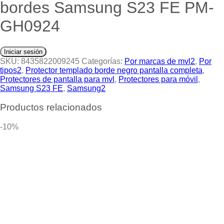
bordes Samsung S23 FE PM-
GH0924
Iniciar sesión
SKU:
8435822009245
Categorías:
Por marcas de mvl2
,
Por
tipos2
,
Protector templado borde negro pantalla completa
,
Protectores de pantalla para mvl
,
Protectores para móvil
,
Samsung S23 FE
,
Samsung2
Productos relacionados
-10%