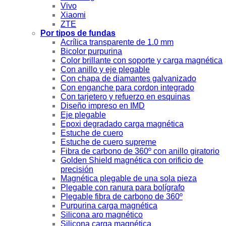
Vivo
Xiaomi
ZTE
Por tipos de fundas
Acrílica transparente de 1.0 mm
Bicolor purpurina
Color brillante con soporte y carga magnética
Con anillo y eje plegable
Con chapa de diamantes galvanizado
Con enganche para cordon integrado
Con tarjetero y refuerzo en esquinas
Diseño impreso en IMD
Eje plegable
Epoxi degradado carga magnética
Estuche de cuero
Estuche de cuero supreme
Fibra de carbono de 360º con anillo giratorio
Golden Shield magnética con orificio de
precisión
Magnética plegable de una sola pieza
Plegable con ranura para bolígrafo
Plegable fibra de carbono de 360º
Purpurina carga magnética
Silicona aro magnético
Silicona carga magnética