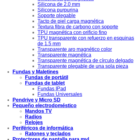
Silicona de 2.0 mm
Silicona purpurina
Soporte plegable
Tacto de piel carga magnética
Textura fibra de carbono con soporte
TPU magnética con orificio fino
TPU transparente con refuerzo en esquinas
de 1.5 mm
Transparente aro magnético color
Transparente magnética
Transparente magnética de círculo delgado
Transparente plegable de una sola pieza
Fundas y Maletines
Fundas de portátil
Fundas de tablet
Fundas IPad
Fundas Universales
Pendrive y Micro SD
Pequeño electrodoméstico
Mandos TV
Radios
Relojes
Periféricos de informática
Ratones y teclados
Protectores de pantalla para mvl