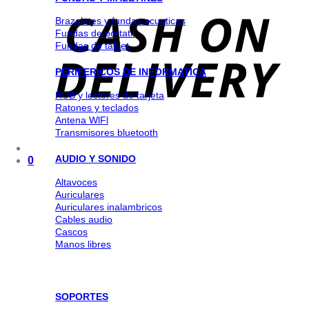
Brazaletes y fundas acuaticas
Fundas de portatil
Fundas de tablet
PERIFERICOS DE INFORMATICA
HUB y lectores de tarjeta
Ratones y teclados
Antena WlFl
Transmisores bluetooth
AUDIO Y SONIDO
0
Altavoces
Auriculares
Auriculares inalambricos
Cables audio
Cascos
Manos libres
SOPORTES