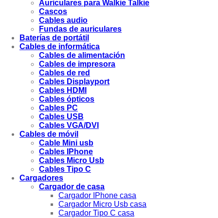
Auriculares para Walkie Talkie
Cascos
Cables audio
Fundas de auriculares
Baterías de portátil
Cables de informática
Cables de alimentación
Cables de impresora
Cables de red
Cables Displayport
Cables HDMI
Cables ópticos
Cables PC
Cables USB
Cables VGA/DVI
Cables de móvil
Cable Mini usb
Cables IPhone
Cables Micro Usb
Cables Tipo C
Cargadores
Cargador de casa
Cargador IPhone casa
Cargador Micro Usb casa
Cargador Tipo C casa