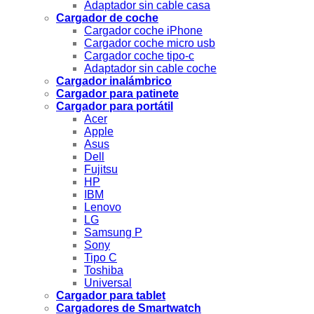
Adaptador sin cable casa
Cargador de coche
Cargador coche iPhone
Cargador coche micro usb
Cargador coche tipo-c
Adaptador sin cable coche
Cargador inalámbrico
Cargador para patinete
Cargador para portátil
Acer
Apple
Asus
Dell
Fujitsu
HP
IBM
Lenovo
LG
Samsung P
Sony
Tipo C
Toshiba
Universal
Cargador para tablet
Cargadores de Smartwatch