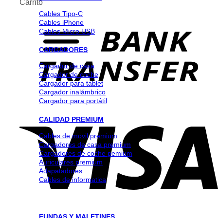
Carrito
Cables Tipo-C
Cables iPhone
Cables Micro USB
CARGADORES
Cargador de casa
Cargador de coche
Cargador para tablet
Cargador inalámbrico
Cargador para portátil
CALIDAD PREMIUM
Cables de movil premium
Cargadores de casa premium
Cargadores de coche pemium
Auriculares premium
Adapatadores
Cables de informatica
FUNDAS Y MALETINES