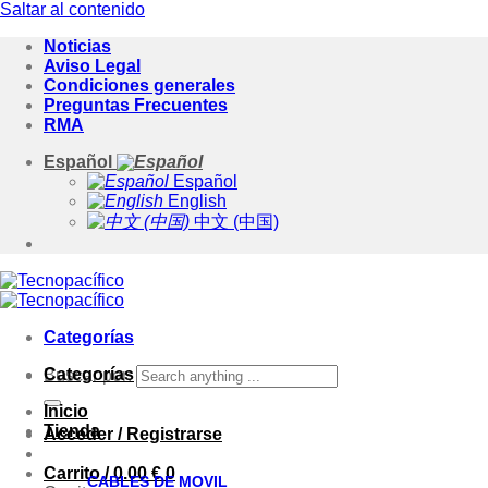
Saltar al contenido
Noticias
Aviso Legal
Condiciones generales
Preguntas Frecuentes
RMA
Español
Español
English
中文 (中国)
Categorías
Categorías
Buscar por:
Inicio
Tienda
Acceder / Registrarse
Carrito /
0.00
€
0
CABLES DE MOVIL