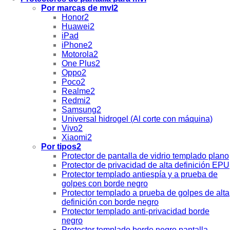
Por marcas de mvl2
Honor2
Huawei2
iPad
iPhone2
Motorola2
One Plus2
Oppo2
Poco2
Realme2
Redmi2
Samsung2
Universal hidrogel (Al corte con máquina)
Vivo2
Xiaomi2
Por tipos2
Protector de pantalla de vidrio templado plano
Protector de privacidad de alta definición EPU
Protector templado antiespía y a prueba de
golpes con borde negro
Protector templado a prueba de golpes de alta
definición con borde negro
Protector templado anti-privacidad borde
negro
Protector templado borde negro pantalla