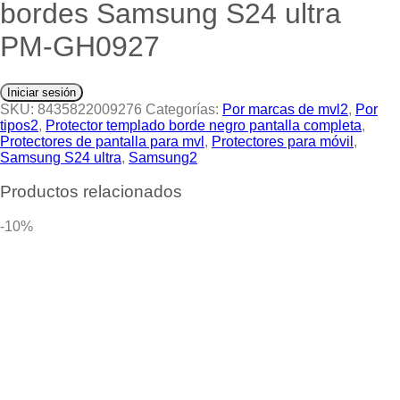
bordes Samsung S24 ultra
PM-GH0927
Iniciar sesión
SKU:
8435822009276
Categorías:
Por marcas de mvl2
,
Por
tipos2
,
Protector templado borde negro pantalla completa
,
Protectores de pantalla para mvl
,
Protectores para móvil
,
Samsung S24 ultra
,
Samsung2
Productos relacionados
-10%