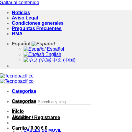
Saltar al contenido
Noticias
Aviso Legal
Condiciones generales
Preguntas Frecuentes
RMA
Español
Español
English
中文 (中国)
Categorías
Categorías
Buscar por:
Inicio
Tienda
Acceder / Registrarse
Carrito /
0.00
€
0
CABLES DE MOVIL