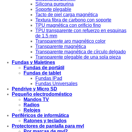
Silicona purpurina
Soporte plegable
Tacto de piel carga magnética
Textura fibra de carbono con soporte
TPU magnética con orificio fino
TPU transparente con refuerzo en esquinas
de 1.5 mm
Transparente aro magnético color
Transparente magnética
Transparente magnética de círculo delgado
Transparente plegable de una sola pieza
Fundas y Maletines
Fundas de portátil
Fundas de tablet
Fundas IPad
Fundas Universales
Pendrive y Micro SD
Pequeño electrodoméstico
Mandos TV
Radios
Relojes
Periféricos de informática
Ratones y teclados
Protectores de pantalla para mvl
Por marcas de mvl2