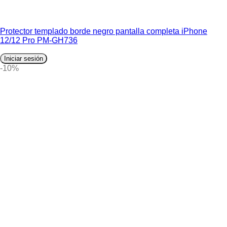
Protector templado borde negro pantalla completa iPhone
12/12 Pro PM-GH736
Iniciar sesión
-10%