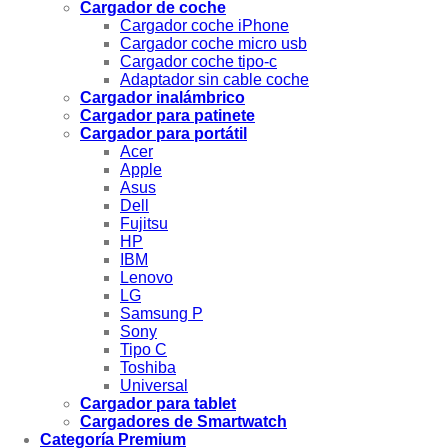
Cargador de coche
Cargador coche iPhone
Cargador coche micro usb
Cargador coche tipo-c
Adaptador sin cable coche
Cargador inalámbrico
Cargador para patinete
Cargador para portátil
Acer
Apple
Asus
Dell
Fujitsu
HP
IBM
Lenovo
LG
Samsung P
Sony
Tipo C
Toshiba
Universal
Cargador para tablet
Cargadores de Smartwatch
Categoría Premium