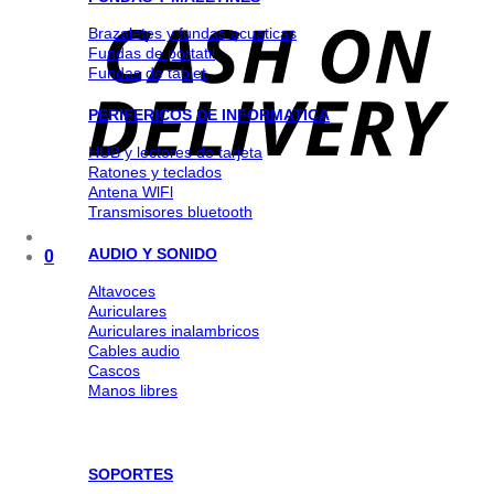
Brazaletes y fundas acuaticas
Fundas de portatil
Fundas de tablet
PERIFERICOS DE INFORMATICA
HUB y lectores de tarjeta
Ratones y teclados
Antena WlFl
Transmisores bluetooth
AUDIO Y SONIDO
0
Altavoces
Auriculares
Auriculares inalambricos
Cables audio
Cascos
Manos libres
SOPORTES