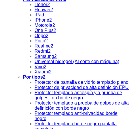
Honor2
Huawei2
iPad
iPhone2
Motorola2
One Plus2
Oppo2
Poco2
Realme2
Redmi2
Samsung2
Universal hidrogel (Al corte con máquina)
Vivo2
Xiaomi2
Por tipos2
Protector de pantalla de vidrio templado plano
Protector de privacidad de alta definición EPU
Protector templado antiespía y a prueba de
golpes con borde negro
Protector templado a prueba de golpes de alta
definición con borde negro
Protector templado anti-privacidad borde
negro
Protector templado borde negro pantalla
completa