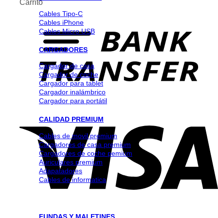
Carrito
Cables Tipo-C
Cables iPhone
Cables Micro USB
CARGADORES
Cargador de casa
Cargador de coche
Cargador para tablet
Cargador inalámbrico
Cargador para portátil
CALIDAD PREMIUM
Cables de movil premium
Cargadores de casa premium
Cargadores de coche pemium
Auriculares premium
Adapatadores
Cables de informatica
FUNDAS Y MALETINES