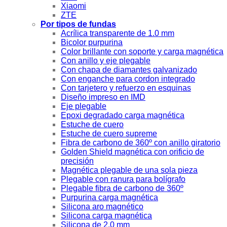
Xiaomi
ZTE
Por tipos de fundas
Acrílica transparente de 1.0 mm
Bicolor purpurina
Color brillante con soporte y carga magnética
Con anillo y eje plegable
Con chapa de diamantes galvanizado
Con enganche para cordon integrado
Con tarjetero y refuerzo en esquinas
Diseño impreso en IMD
Eje plegable
Epoxi degradado carga magnética
Estuche de cuero
Estuche de cuero supreme
Fibra de carbono de 360º con anillo giratorio
Golden Shield magnética con orificio de
precisión
Magnética plegable de una sola pieza
Plegable con ranura para bolígrafo
Plegable fibra de carbono de 360º
Purpurina carga magnética
Silicona aro magnético
Silicona carga magnética
Silicona de 2.0 mm