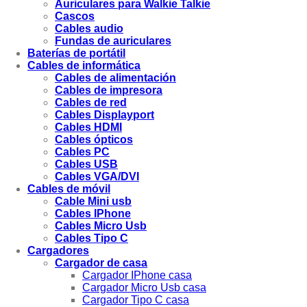
Auriculares para Walkie Talkie
Cascos
Cables audio
Fundas de auriculares
Baterías de portátil
Cables de informática
Cables de alimentación
Cables de impresora
Cables de red
Cables Displayport
Cables HDMI
Cables ópticos
Cables PC
Cables USB
Cables VGA/DVI
Cables de móvil
Cable Mini usb
Cables IPhone
Cables Micro Usb
Cables Tipo C
Cargadores
Cargador de casa
Cargador IPhone casa
Cargador Micro Usb casa
Cargador Tipo C casa