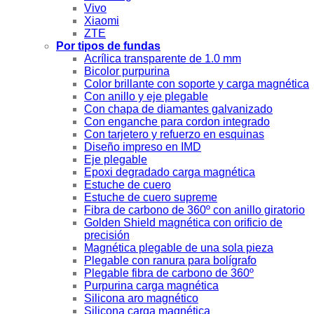
Vivo
Xiaomi
ZTE
Por tipos de fundas
Acrílica transparente de 1.0 mm
Bicolor purpurina
Color brillante con soporte y carga magnética
Con anillo y eje plegable
Con chapa de diamantes galvanizado
Con enganche para cordon integrado
Con tarjetero y refuerzo en esquinas
Diseño impreso en IMD
Eje plegable
Epoxi degradado carga magnética
Estuche de cuero
Estuche de cuero supreme
Fibra de carbono de 360º con anillo giratorio
Golden Shield magnética con orificio de
precisión
Magnética plegable de una sola pieza
Plegable con ranura para bolígrafo
Plegable fibra de carbono de 360º
Purpurina carga magnética
Silicona aro magnético
Silicona carga magnética