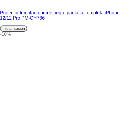
Protector templado borde negro pantalla completa iPhone
12/12 Pro PM-GH736
Iniciar sesión
-10%