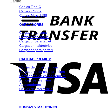
Carrito
Cables Tipo-C
Cables iPhone
Cables Micro USB
CARGADORES
Cargador de casa
Cargador de coche
Cargador para tablet
Cargador inalámbrico
Cargador para portátil
CALIDAD PREMIUM
Cables de movil premium
Cargadores de casa premium
Cargadores de coche pemium
Auriculares premium
Adapatadores
Cables de informatica
FUNDAS Y MALETINES