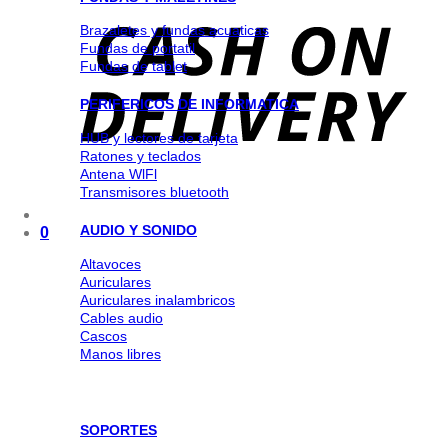
Brazaletes y fundas acuaticas
Fundas de portatil
Fundas de tablet
PERIFERICOS DE INFORMATICA
HUB y lectores de tarjeta
Ratones y teclados
Antena WlFl
Transmisores bluetooth
AUDIO Y SONIDO
0
Altavoces
Auriculares
Auriculares inalambricos
Cables audio
Cascos
Manos libres
SOPORTES