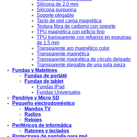
Silicona de 2.0 mm
Silicona purpurina
Soporte plegable
Tacto de piel carga magnética
Textura fibra de carbono con soporte
TPU magnética con orificio fino
TPU transparente con refuerzo en esquinas
de 1.5 mm
Transparente aro magnético color
Transparente magnética
Transparente magnética de círculo delgado
Transparente plegable de una sola pieza
Fundas y Maletines
Fundas de portátil
Fundas de tablet
Fundas IPad
Fundas Universales
Pendrive y Micro SD
Pequeño electrodoméstico
Mandos TV
Radios
Relojes
Periféricos de informática
Ratones y teclados
Protectores de pantalla para mvl