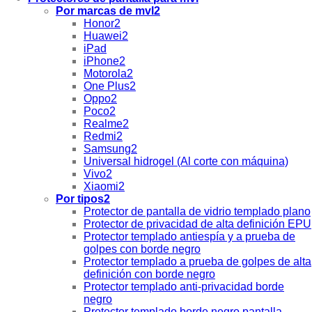
Por marcas de mvl2
Honor2
Huawei2
iPad
iPhone2
Motorola2
One Plus2
Oppo2
Poco2
Realme2
Redmi2
Samsung2
Universal hidrogel (Al corte con máquina)
Vivo2
Xiaomi2
Por tipos2
Protector de pantalla de vidrio templado plano
Protector de privacidad de alta definición EPU
Protector templado antiespía y a prueba de
golpes con borde negro
Protector templado a prueba de golpes de alta
definición con borde negro
Protector templado anti-privacidad borde
negro
Protector templado borde negro pantalla