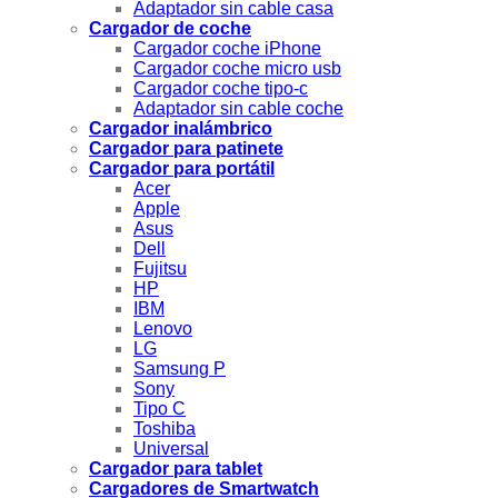
Adaptador sin cable casa
Cargador de coche
Cargador coche iPhone
Cargador coche micro usb
Cargador coche tipo-c
Adaptador sin cable coche
Cargador inalámbrico
Cargador para patinete
Cargador para portátil
Acer
Apple
Asus
Dell
Fujitsu
HP
IBM
Lenovo
LG
Samsung P
Sony
Tipo C
Toshiba
Universal
Cargador para tablet
Cargadores de Smartwatch