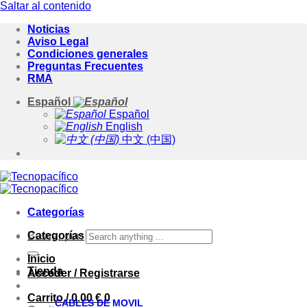
Saltar al contenido
Noticias
Aviso Legal
Condiciones generales
Preguntas Frecuentes
RMA
Español
Español
English
中文 (中国)
Categorías
Categorías
Buscar por:
Inicio
Tienda
Acceder / Registrarse
Carrito /
0.00
€
0
CABLES DE MOVIL