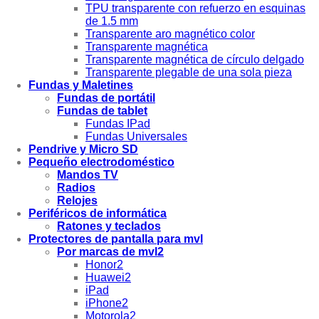
TPU transparente con refuerzo en esquinas
de 1.5 mm
Transparente aro magnético color
Transparente magnética
Transparente magnética de círculo delgado
Transparente plegable de una sola pieza
Fundas y Maletines
Fundas de portátil
Fundas de tablet
Fundas IPad
Fundas Universales
Pendrive y Micro SD
Pequeño electrodoméstico
Mandos TV
Radios
Relojes
Periféricos de informática
Ratones y teclados
Protectores de pantalla para mvl
Por marcas de mvl2
Honor2
Huawei2
iPad
iPhone2
Motorola2