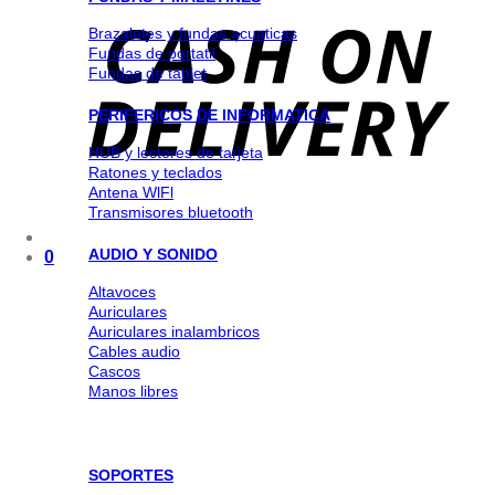
Brazaletes y fundas acuaticas
Fundas de portatil
Fundas de tablet
PERIFERICOS DE INFORMATICA
HUB y lectores de tarjeta
Ratones y teclados
Antena WlFl
Transmisores bluetooth
AUDIO Y SONIDO
0
Altavoces
Auriculares
Auriculares inalambricos
Cables audio
Cascos
Manos libres
SOPORTES