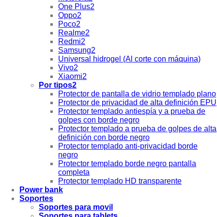
One Plus2
Oppo2
Poco2
Realme2
Redmi2
Samsung2
Universal hidrogel (Al corte con máquina)
Vivo2
Xiaomi2
Por tipos2
Protector de pantalla de vidrio templado plano
Protector de privacidad de alta definición EPU
Protector templado antiespía y a prueba de
golpes con borde negro
Protector templado a prueba de golpes de alta
definición con borde negro
Protector templado anti-privacidad borde
negro
Protector templado borde negro pantalla
completa
Protector templado HD transparente
Power bank
Soportes
Soportes para movil
Soportes para tablets