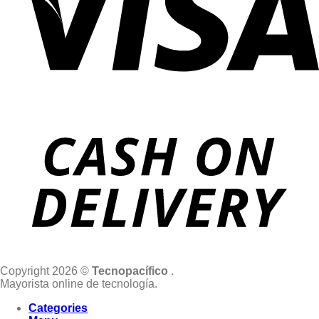
Copyright 2026 ©
Tecnopacífico
.
Mayorista online de tecnología.
Categories