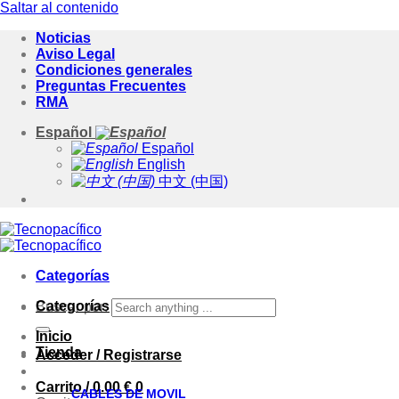
Saltar al contenido
Noticias
Aviso Legal
Condiciones generales
Preguntas Frecuentes
RMA
Español
Español
English
中文 (中国)
Categorías
Categorías
Buscar por:
Inicio
Tienda
Acceder / Registrarse
Carrito /
0.00
€
0
CABLES DE MOVIL