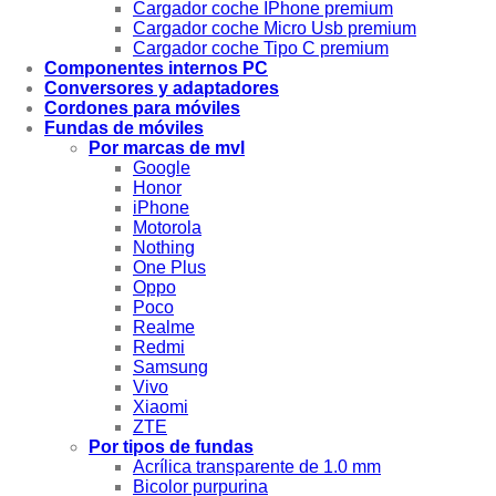
Cargador coche IPhone premium
Cargador coche Micro Usb premium
Cargador coche Tipo C premium
Componentes internos PC
Conversores y adaptadores
Cordones para móviles
Fundas de móviles
Por marcas de mvl
Google
Honor
iPhone
Motorola
Nothing
One Plus
Oppo
Poco
Realme
Redmi
Samsung
Vivo
Xiaomi
ZTE
Por tipos de fundas
Acrílica transparente de 1.0 mm
Bicolor purpurina