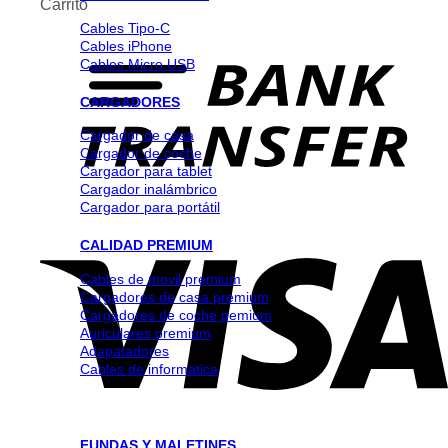
Carrito
Cables Tipo-C
Cables iPhone
Cables Micro USB
CARGADORES
Cargador de casa
Cargador de coche
Cargador para tablet
Cargador inalámbrico
Cargador para portátil
CALIDAD PREMIUM
Cables de movil premium
Cargadores de casa premium
Cargadores de coche pemium
Auriculares premium
Adapatadores
Cables de informatica
FUNDAS Y MALETINES