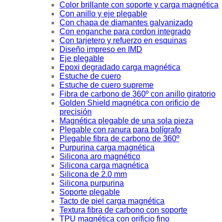
Color brillante con soporte y carga magnética
Con anillo y eje plegable
Con chapa de diamantes galvanizado
Con enganche para cordon integrado
Con tarjetero y refuerzo en esquinas
Diseño impreso en IMD
Eje plegable
Epoxi degradado carga magnética
Estuche de cuero
Estuche de cuero supreme
Fibra de carbono de 360º con anillo giratorio
Golden Shield magnética con orificio de
precisión
Magnética plegable de una sola pieza
Plegable con ranura para bolígrafo
Plegable fibra de carbono de 360º
Purpurina carga magnética
Silicona aro magnético
Silicona carga magnética
Silicona de 2.0 mm
Silicona purpurina
Soporte plegable
Tacto de piel carga magnética
Textura fibra de carbono con soporte
TPU magnética con orificio fino