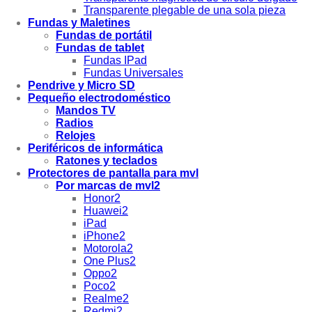
Transparente plegable de una sola pieza
Fundas y Maletines
Fundas de portátil
Fundas de tablet
Fundas IPad
Fundas Universales
Pendrive y Micro SD
Pequeño electrodoméstico
Mandos TV
Radios
Relojes
Periféricos de informática
Ratones y teclados
Protectores de pantalla para mvl
Por marcas de mvl2
Honor2
Huawei2
iPad
iPhone2
Motorola2
One Plus2
Oppo2
Poco2
Realme2
Redmi2