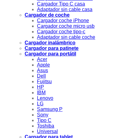
Cargador Tipo C casa
Adaptador sin cable casa
Cargador de coche
Cargador coche iPhone
Cargador coche micro usb
Cargador coche tipo-c
Adaptador sin cable coche
Cargador inalámbrico
Cargador para patinete
Cargador para portátil
Acer
Apple
Asus
Dell
Fujitsu
HP
IBM
Lenovo
LG
Samsung P
Sony
Tipo C
Toshiba
Universal
Cargador para tablet