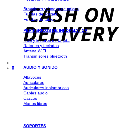
Brazaletes y fundas acuaticas
Fundas de portatil
Fundas de tablet
PERIFERICOS DE INFORMATICA
HUB y lectores de tarjeta
Ratones y teclados
Antena WlFl
Transmisores bluetooth
AUDIO Y SONIDO
0
Altavoces
Auriculares
Auriculares inalambricos
Cables audio
Cascos
Manos libres
SOPORTES