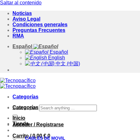
Saltar al contenido
Noticias
Aviso Legal
Condiciones generales
Preguntas Frecuentes
RMA
Español
Español
English
中文 (中国)
Categorías
Categorías
Buscar por:
Inicio
Tienda
Acceder / Registrarse
Carrito /
0.00
€
0
CABLES DE MOVIL