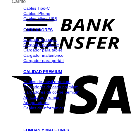
Carrito
Cables Tipo-C
Cables iPhone
Cables Micro USB
CARGADORES
Cargador de casa
Cargador de coche
Cargador para tablet
Cargador inalámbrico
Cargador para portátil
CALIDAD PREMIUM
Cables de movil premium
Cargadores de casa premium
Cargadores de coche pemium
Auriculares premium
Adapatadores
Cables de informatica
FUNDAS Y MALETINES