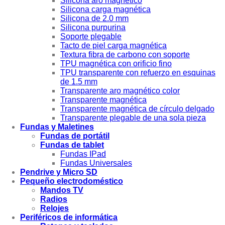
Silicona aro magnético
Silicona carga magnética
Silicona de 2.0 mm
Silicona purpurina
Soporte plegable
Tacto de piel carga magnética
Textura fibra de carbono con soporte
TPU magnética con orificio fino
TPU transparente con refuerzo en esquinas
de 1.5 mm
Transparente aro magnético color
Transparente magnética
Transparente magnética de círculo delgado
Transparente plegable de una sola pieza
Fundas y Maletines
Fundas de portátil
Fundas de tablet
Fundas IPad
Fundas Universales
Pendrive y Micro SD
Pequeño electrodoméstico
Mandos TV
Radios
Relojes
Periféricos de informática