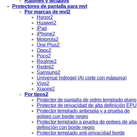
Ratones y teclados
Protectores de pantalla para mvl
Por marcas de mvl2
Honor2
Huawei2
iPad
iPhone2
Motorola2
One Plus2
Oppo2
Poco2
Realme2
Redmi2
Samsung2
Universal hidrogel (Al corte con máquina)
Vivo2
Xiaomi2
Por tipos2
Protector de pantalla de vidrio templado plano
Protector de privacidad de alta definición EPU
Protector templado antiespía y a prueba de
golpes con borde negro
Protector templado a prueba de golpes de alta
definición con borde negro
Protector templado anti-privacidad borde