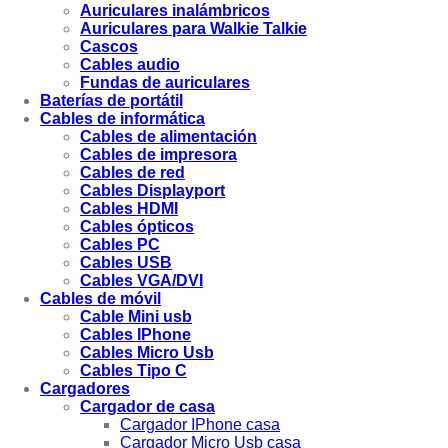
Auriculares inalámbricos
Auriculares para Walkie Talkie
Cascos
Cables audio
Fundas de auriculares
Baterías de portátil
Cables de informática
Cables de alimentación
Cables de impresora
Cables de red
Cables Displayport
Cables HDMI
Cables ópticos
Cables PC
Cables USB
Cables VGA/DVI
Cables de móvil
Cable Mini usb
Cables IPhone
Cables Micro Usb
Cables Tipo C
Cargadores
Cargador de casa
Cargador IPhone casa
Cargador Micro Usb casa