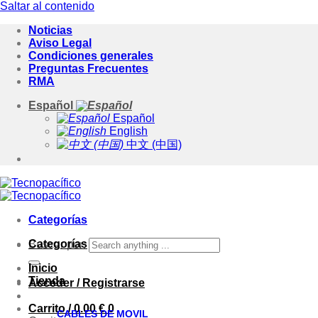
Saltar al contenido
Noticias
Aviso Legal
Condiciones generales
Preguntas Frecuentes
RMA
Español
Español
English
中文 (中国)
Categorías
Categorías
Buscar por:
Inicio
Tienda
Acceder / Registrarse
Carrito /
0.00
€
0
CABLES DE MOVIL