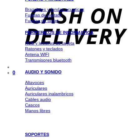
Brazaletes y fundas acuaticas
Fundas de portatil
Fundas de tablet
PERIFERICOS DE INFORMATICA
HUB y lectores de tarjeta
Ratones y teclados
Antena WlFl
Transmisores bluetooth
AUDIO Y SONIDO
0
Altavoces
Auriculares
Auriculares inalambricos
Cables audio
Cascos
Manos libres
SOPORTES