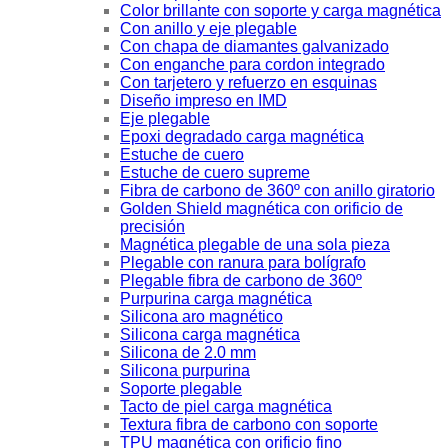
Color brillante con soporte y carga magnética
Con anillo y eje plegable
Con chapa de diamantes galvanizado
Con enganche para cordon integrado
Con tarjetero y refuerzo en esquinas
Diseño impreso en IMD
Eje plegable
Epoxi degradado carga magnética
Estuche de cuero
Estuche de cuero supreme
Fibra de carbono de 360º con anillo giratorio
Golden Shield magnética con orificio de
precisión
Magnética plegable de una sola pieza
Plegable con ranura para bolígrafo
Plegable fibra de carbono de 360º
Purpurina carga magnética
Silicona aro magnético
Silicona carga magnética
Silicona de 2.0 mm
Silicona purpurina
Soporte plegable
Tacto de piel carga magnética
Textura fibra de carbono con soporte
TPU magnética con orificio fino