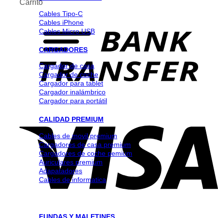
Carrito
Cables Tipo-C
Cables iPhone
Cables Micro USB
CARGADORES
Cargador de casa
Cargador de coche
Cargador para tablet
Cargador inalámbrico
Cargador para portátil
CALIDAD PREMIUM
Cables de movil premium
Cargadores de casa premium
Cargadores de coche pemium
Auriculares premium
Adapatadores
Cables de informatica
FUNDAS Y MALETINES