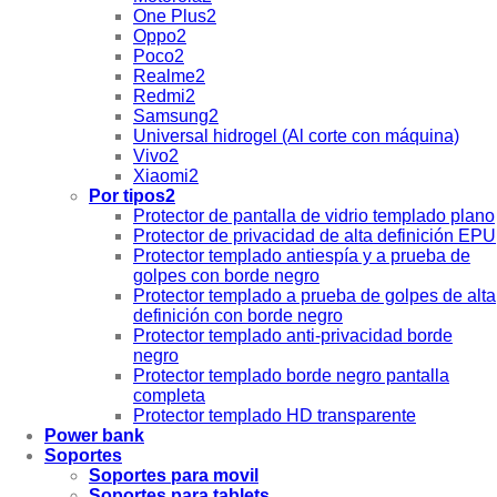
One Plus2
Oppo2
Poco2
Realme2
Redmi2
Samsung2
Universal hidrogel (Al corte con máquina)
Vivo2
Xiaomi2
Por tipos2
Protector de pantalla de vidrio templado plano
Protector de privacidad de alta definición EPU
Protector templado antiespía y a prueba de
golpes con borde negro
Protector templado a prueba de golpes de alta
definición con borde negro
Protector templado anti-privacidad borde
negro
Protector templado borde negro pantalla
completa
Protector templado HD transparente
Power bank
Soportes
Soportes para movil
Soportes para tablets