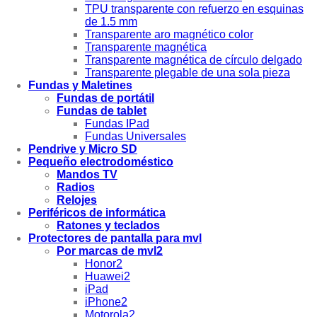
TPU transparente con refuerzo en esquinas
de 1.5 mm
Transparente aro magnético color
Transparente magnética
Transparente magnética de círculo delgado
Transparente plegable de una sola pieza
Fundas y Maletines
Fundas de portátil
Fundas de tablet
Fundas IPad
Fundas Universales
Pendrive y Micro SD
Pequeño electrodoméstico
Mandos TV
Radios
Relojes
Periféricos de informática
Ratones y teclados
Protectores de pantalla para mvl
Por marcas de mvl2
Honor2
Huawei2
iPad
iPhone2
Motorola2