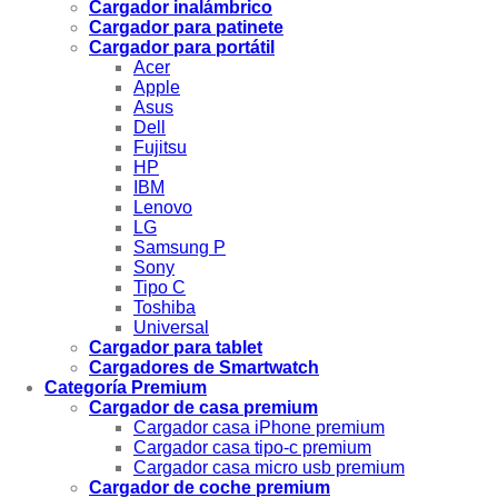
Cargador inalámbrico
Cargador para patinete
Cargador para portátil
Acer
Apple
Asus
Dell
Fujitsu
HP
IBM
Lenovo
LG
Samsung P
Sony
Tipo C
Toshiba
Universal
Cargador para tablet
Cargadores de Smartwatch
Categoría Premium
Cargador de casa premium
Cargador casa iPhone premium
Cargador casa tipo-c premium
Cargador casa micro usb premium
Cargador de coche premium