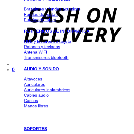
Brazaletes y fundas acuaticas
Fundas de portatil
Fundas de tablet
PERIFERICOS DE INFORMATICA
HUB y lectores de tarjeta
Ratones y teclados
Antena WlFl
Transmisores bluetooth
AUDIO Y SONIDO
0
Altavoces
Auriculares
Auriculares inalambricos
Cables audio
Cascos
Manos libres
SOPORTES