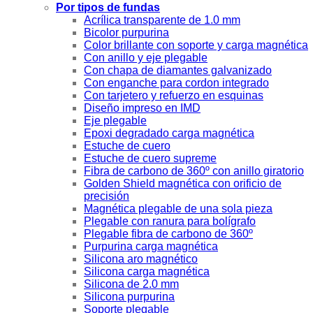
Por tipos de fundas
Acrílica transparente de 1.0 mm
Bicolor purpurina
Color brillante con soporte y carga magnética
Con anillo y eje plegable
Con chapa de diamantes galvanizado
Con enganche para cordon integrado
Con tarjetero y refuerzo en esquinas
Diseño impreso en IMD
Eje plegable
Epoxi degradado carga magnética
Estuche de cuero
Estuche de cuero supreme
Fibra de carbono de 360º con anillo giratorio
Golden Shield magnética con orificio de
precisión
Magnética plegable de una sola pieza
Plegable con ranura para bolígrafo
Plegable fibra de carbono de 360º
Purpurina carga magnética
Silicona aro magnético
Silicona carga magnética
Silicona de 2.0 mm
Silicona purpurina
Soporte plegable