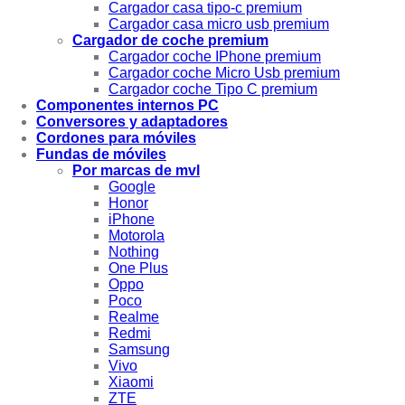
Cargador casa tipo-c premium
Cargador casa micro usb premium
Cargador de coche premium
Cargador coche IPhone premium
Cargador coche Micro Usb premium
Cargador coche Tipo C premium
Componentes internos PC
Conversores y adaptadores
Cordones para móviles
Fundas de móviles
Por marcas de mvl
Google
Honor
iPhone
Motorola
Nothing
One Plus
Oppo
Poco
Realme
Redmi
Samsung
Vivo
Xiaomi
ZTE