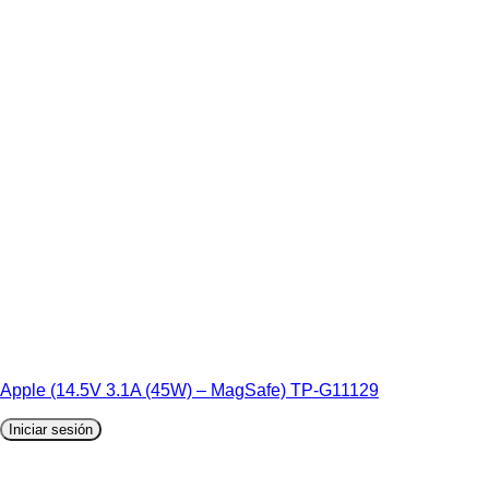
Apple (14.5V 3.1A (45W) – MagSafe) TP-G11129
Iniciar sesión