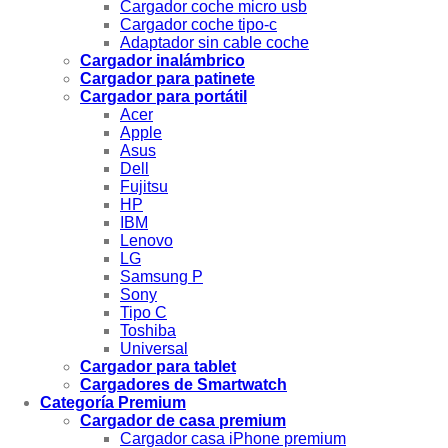
Cargador coche micro usb
Cargador coche tipo-c
Adaptador sin cable coche
Cargador inalámbrico
Cargador para patinete
Cargador para portátil
Acer
Apple
Asus
Dell
Fujitsu
HP
IBM
Lenovo
LG
Samsung P
Sony
Tipo C
Toshiba
Universal
Cargador para tablet
Cargadores de Smartwatch
Categoría Premium
Cargador de casa premium
Cargador casa iPhone premium