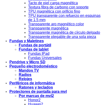
Tacto de piel carga magnética
Textura fibra de carbono con soporte
TPU magnética con orificio fino
TPU transparente con refuerzo en esquinas
de 1.5 mm
Transparente aro magnético color
Transparente magnética
Transparente magnética de círculo delgado
Transparente plegable de una sola pieza
Fundas y Maletines
Fundas de portátil
Fundas de tablet
Fundas IPad
Fundas Universales
Pendrive y Micro SD
Pequeño electrodoméstico
Mandos TV
Radios
Relojes
Periféricos de informática
Ratones y teclados
Protectores de pantalla para mvl
Por marcas de mvl2
Honor2
Huawei2