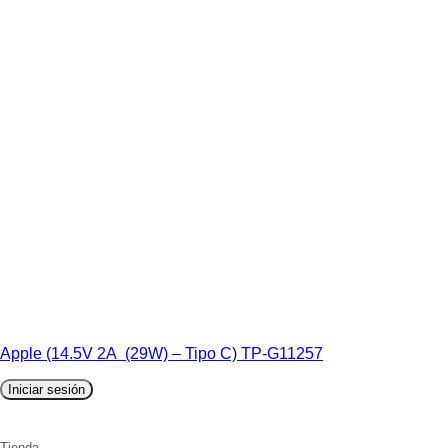
Apple (14.5V 2A (29W) – Tipo C) TP-G11257
Iniciar sesión
Tienda