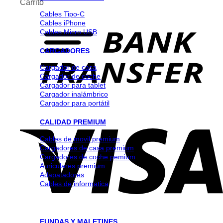
Carrito
Cables Tipo-C
Cables iPhone
Cables Micro USB
CARGADORES
Cargador de casa
Cargador de coche
Cargador para tablet
Cargador inalámbrico
Cargador para portátil
CALIDAD PREMIUM
Cables de movil premium
Cargadores de casa premium
Cargadores de coche pemium
Auriculares premium
Adapatadores
Cables de informatica
FUNDAS Y MALETINES