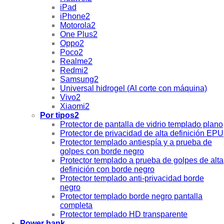
iPad
iPhone2
Motorola2
One Plus2
Oppo2
Poco2
Realme2
Redmi2
Samsung2
Universal hidrogel (Al corte con máquina)
Vivo2
Xiaomi2
Por tipos2
Protector de pantalla de vidrio templado plano
Protector de privacidad de alta definición EPU
Protector templado antiespía y a prueba de
golpes con borde negro
Protector templado a prueba de golpes de alta
definición con borde negro
Protector templado anti-privacidad borde
negro
Protector templado borde negro pantalla
completa
Protector templado HD transparente
Power bank