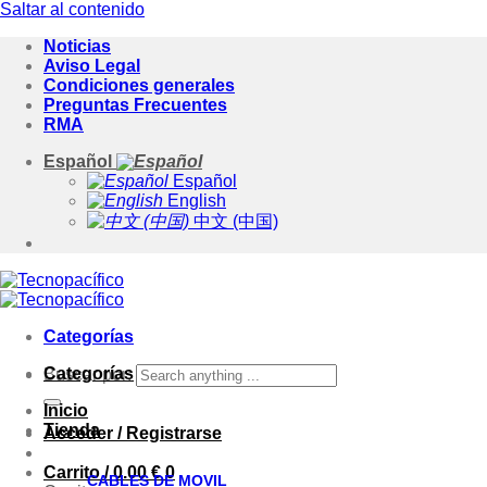
Saltar al contenido
Noticias
Aviso Legal
Condiciones generales
Preguntas Frecuentes
RMA
Español
Español
English
中文 (中国)
Categorías
Categorías
Buscar por:
Inicio
Tienda
Acceder / Registrarse
Carrito /
0.00
€
0
CABLES DE MOVIL