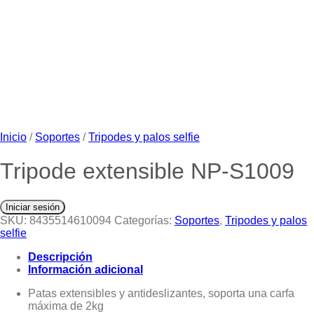
Inicio
/
Soportes
/
Tripodes y palos selfie
Tripode extensible NP-S1009
Iniciar sesión
SKU:
8435514610094
Categorías:
Soportes
,
Tripodes y palos
selfie
Descripción
Información adicional
Patas extensibles y antideslizantes, soporta una carfa
máxima de 2kg