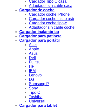
Cargador Tipo C casa
Adaptador sin cable casa
Cargador de coche
Cargador coche iPhone
Cargador coche micro usb
Cargador coche tipo-c
Adaptador sin cable coche
Cargador inalámbrico
Cargador para patinete
Cargador para portátil
Acer
Apple
Asus
Dell
Fujitsu
HP
IBM
Lenovo
LG
Samsung P
Sony
Tipo C
Toshiba
Universal
Cargador para tablet