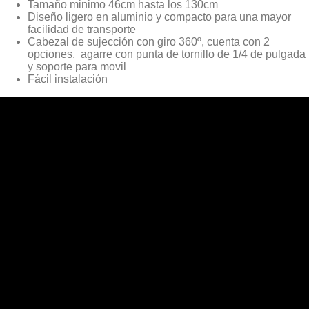
Tamaño minimo 46cm hasta los 130cm
Diseño ligero en aluminio y compacto para una mayor
facilidad de transporte
Cabezal de sujección con giro 360º, cuenta con 2
opciones, agarre con punta de tornillo de 1/4 de pulgada
y soporte para movil
Fácil instalación