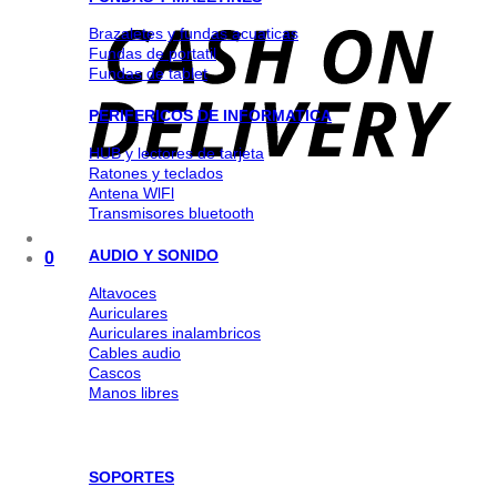
Brazaletes y fundas acuaticas
Fundas de portatil
Fundas de tablet
PERIFERICOS DE INFORMATICA
HUB y lectores de tarjeta
Ratones y teclados
Antena WlFl
Transmisores bluetooth
AUDIO Y SONIDO
0
Altavoces
Auriculares
Auriculares inalambricos
Cables audio
Cascos
Manos libres
SOPORTES