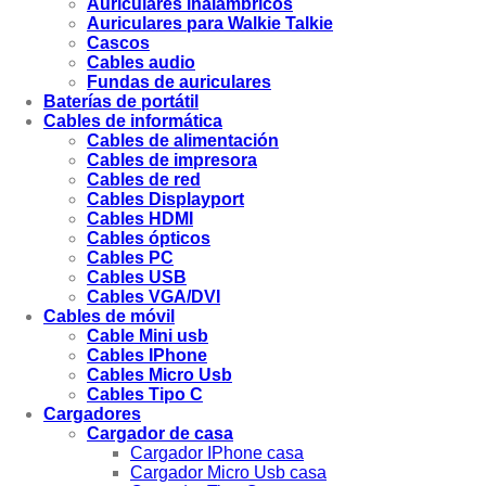
Auriculares inalámbricos
Auriculares para Walkie Talkie
Cascos
Cables audio
Fundas de auriculares
Baterías de portátil
Cables de informática
Cables de alimentación
Cables de impresora
Cables de red
Cables Displayport
Cables HDMI
Cables ópticos
Cables PC
Cables USB
Cables VGA/DVI
Cables de móvil
Cable Mini usb
Cables IPhone
Cables Micro Usb
Cables Tipo C
Cargadores
Cargador de casa
Cargador IPhone casa
Cargador Micro Usb casa