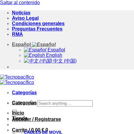
Saltar al contenido
Noticias
Aviso Legal
Condiciones generales
Preguntas Frecuentes
RMA
Español
Español
English
中文 (中国)
Categorías
Categorías
Buscar por:
Inicio
Tienda
Acceder / Registrarse
Carrito /
0.00
€
0
CABLES DE MOVIL