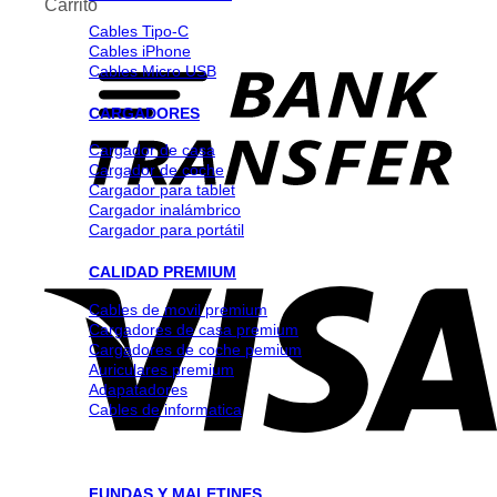
Carrito
Cables Tipo-C
Cables iPhone
Cables Micro USB
CARGADORES
Cargador de casa
Cargador de coche
Cargador para tablet
Cargador inalámbrico
Cargador para portátil
CALIDAD PREMIUM
Cables de movil premium
Cargadores de casa premium
Cargadores de coche pemium
Auriculares premium
Adapatadores
Cables de informatica
FUNDAS Y MALETINES