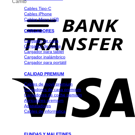
Carrito
Cables Tipo-C
Cables iPhone
Cables Micro USB
CARGADORES
Cargador de casa
Cargador de coche
Cargador para tablet
Cargador inalámbrico
Cargador para portátil
CALIDAD PREMIUM
Cables de movil premium
Cargadores de casa premium
Cargadores de coche pemium
Auriculares premium
Adapatadores
Cables de informatica
FUNDAS Y MALETINES