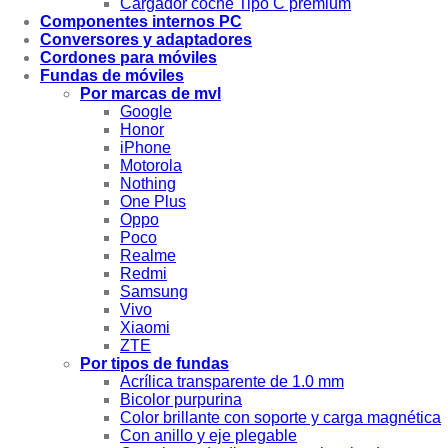
Cargador coche Tipo C premium
Componentes internos PC
Conversores y adaptadores
Cordones para móviles
Fundas de móviles
Por marcas de mvl
Google
Honor
iPhone
Motorola
Nothing
One Plus
Oppo
Poco
Realme
Redmi
Samsung
Vivo
Xiaomi
ZTE
Por tipos de fundas
Acrílica transparente de 1.0 mm
Bicolor purpurina
Color brillante con soporte y carga magnética
Con anillo y eje plegable