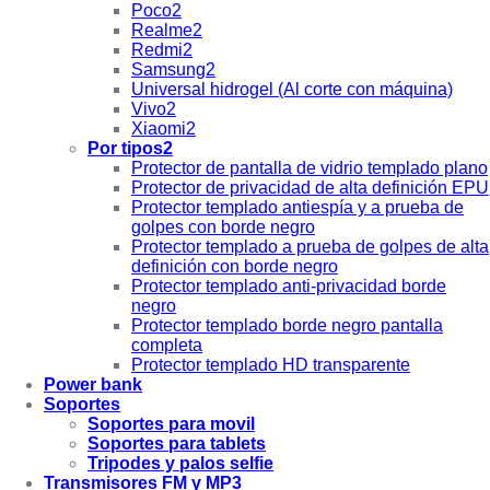
Poco2
Realme2
Redmi2
Samsung2
Universal hidrogel (Al corte con máquina)
Vivo2
Xiaomi2
Por tipos2
Protector de pantalla de vidrio templado plano
Protector de privacidad de alta definición EPU
Protector templado antiespía y a prueba de
golpes con borde negro
Protector templado a prueba de golpes de alta
definición con borde negro
Protector templado anti-privacidad borde
negro
Protector templado borde negro pantalla
completa
Protector templado HD transparente
Power bank
Soportes
Soportes para movil
Soportes para tablets
Tripodes y palos selfie
Transmisores FM y MP3