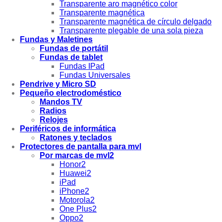
Transparente aro magnético color
Transparente magnética
Transparente magnética de círculo delgado
Transparente plegable de una sola pieza
Fundas y Maletines
Fundas de portátil
Fundas de tablet
Fundas IPad
Fundas Universales
Pendrive y Micro SD
Pequeño electrodoméstico
Mandos TV
Radios
Relojes
Periféricos de informática
Ratones y teclados
Protectores de pantalla para mvl
Por marcas de mvl2
Honor2
Huawei2
iPad
iPhone2
Motorola2
One Plus2
Oppo2