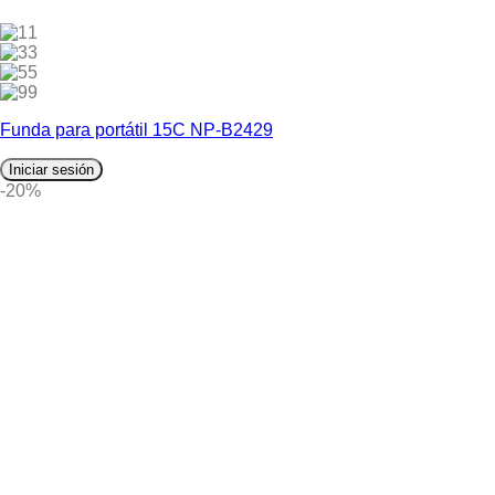
1
3
5
9
Funda para portátil 15C NP-B2429
Iniciar sesión
-20%