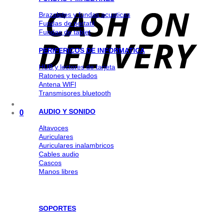
Brazaletes y fundas acuaticas
Fundas de portatil
Fundas de tablet
PERIFERICOS DE INFORMATICA
HUB y lectores de tarjeta
Ratones y teclados
Antena WlFl
Transmisores bluetooth
AUDIO Y SONIDO
0
Altavoces
Auriculares
Auriculares inalambricos
Cables audio
Cascos
Manos libres
SOPORTES