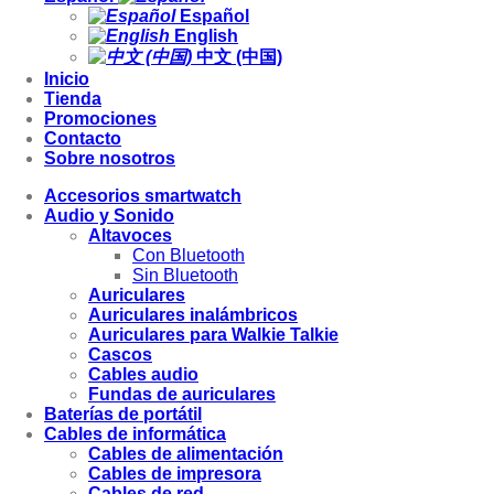
Español
English
中文 (中国)
Inicio
Tienda
Promociones
Contacto
Sobre nosotros
Accesorios smartwatch
Audio y Sonido
Altavoces
Con Bluetooth
Sin Bluetooth
Auriculares
Auriculares inalámbricos
Auriculares para Walkie Talkie
Cascos
Cables audio
Fundas de auriculares
Baterías de portátil
Cables de informática
Cables de alimentación
Cables de impresora
Cables de red