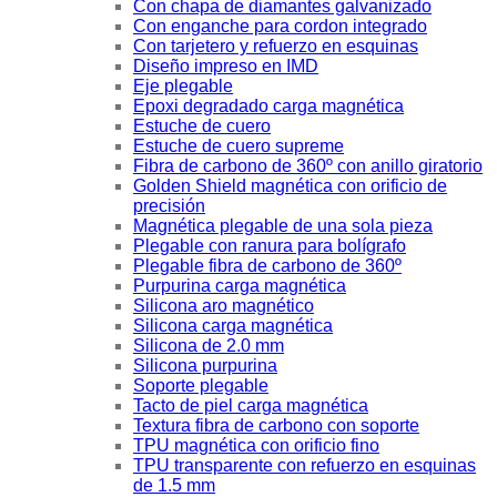
Con chapa de diamantes galvanizado
Con enganche para cordon integrado
Con tarjetero y refuerzo en esquinas
Diseño impreso en IMD
Eje plegable
Epoxi degradado carga magnética
Estuche de cuero
Estuche de cuero supreme
Fibra de carbono de 360º con anillo giratorio
Golden Shield magnética con orificio de
precisión
Magnética plegable de una sola pieza
Plegable con ranura para bolígrafo
Plegable fibra de carbono de 360º
Purpurina carga magnética
Silicona aro magnético
Silicona carga magnética
Silicona de 2.0 mm
Silicona purpurina
Soporte plegable
Tacto de piel carga magnética
Textura fibra de carbono con soporte
TPU magnética con orificio fino
TPU transparente con refuerzo en esquinas
de 1.5 mm