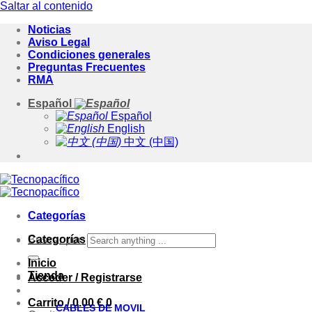
Saltar al contenido
Noticias
Aviso Legal
Condiciones generales
Preguntas Frecuentes
RMA
Español
Español
English
中文 (中国)
Categorías
Categorías
Buscar por:
Inicio
Tienda
Acceder / Registrarse
Carrito /
0.00
€
0
CABLES DE MOVIL