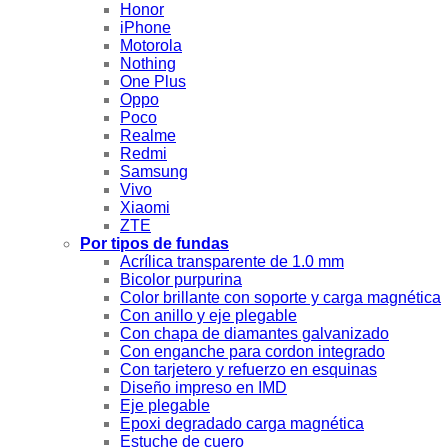
Honor
iPhone
Motorola
Nothing
One Plus
Oppo
Poco
Realme
Redmi
Samsung
Vivo
Xiaomi
ZTE
Por tipos de fundas
Acrílica transparente de 1.0 mm
Bicolor purpurina
Color brillante con soporte y carga magnética
Con anillo y eje plegable
Con chapa de diamantes galvanizado
Con enganche para cordon integrado
Con tarjetero y refuerzo en esquinas
Diseño impreso en IMD
Eje plegable
Epoxi degradado carga magnética
Estuche de cuero