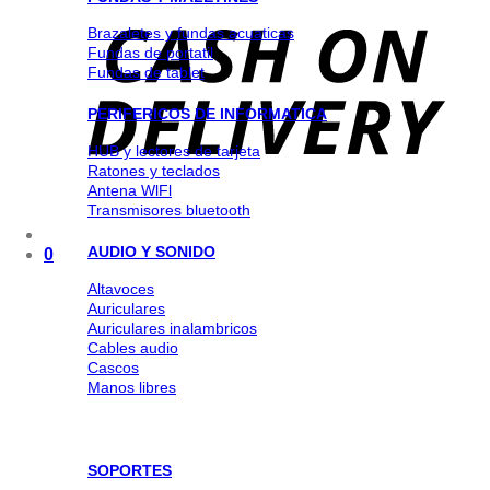
Brazaletes y fundas acuaticas
Fundas de portatil
Fundas de tablet
PERIFERICOS DE INFORMATICA
HUB y lectores de tarjeta
Ratones y teclados
Antena WlFl
Transmisores bluetooth
AUDIO Y SONIDO
0
Altavoces
Auriculares
Auriculares inalambricos
Cables audio
Cascos
Manos libres
SOPORTES