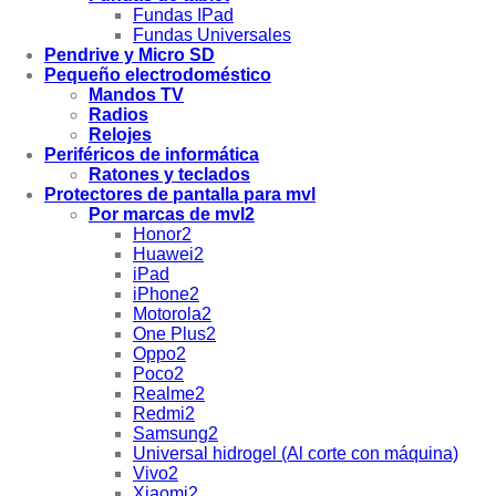
Fundas IPad
Fundas Universales
Pendrive y Micro SD
Pequeño electrodoméstico
Mandos TV
Radios
Relojes
Periféricos de informática
Ratones y teclados
Protectores de pantalla para mvl
Por marcas de mvl2
Honor2
Huawei2
iPad
iPhone2
Motorola2
One Plus2
Oppo2
Poco2
Realme2
Redmi2
Samsung2
Universal hidrogel (Al corte con máquina)
Vivo2
Xiaomi2