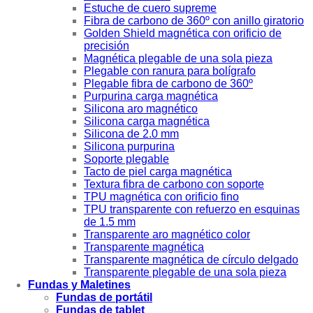
Estuche de cuero supreme
Fibra de carbono de 360º con anillo giratorio
Golden Shield magnética con orificio de
precisión
Magnética plegable de una sola pieza
Plegable con ranura para bolígrafo
Plegable fibra de carbono de 360º
Purpurina carga magnética
Silicona aro magnético
Silicona carga magnética
Silicona de 2.0 mm
Silicona purpurina
Soporte plegable
Tacto de piel carga magnética
Textura fibra de carbono con soporte
TPU magnética con orificio fino
TPU transparente con refuerzo en esquinas
de 1.5 mm
Transparente aro magnético color
Transparente magnética
Transparente magnética de círculo delgado
Transparente plegable de una sola pieza
Fundas y Maletines
Fundas de portátil
Fundas de tablet