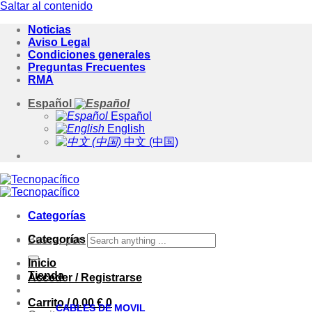
Saltar al contenido
Noticias
Aviso Legal
Condiciones generales
Preguntas Frecuentes
RMA
Español
Español
English
中文 (中国)
Categorías
Categorías
Buscar por:
Inicio
Tienda
Acceder / Registrarse
Carrito /
0.00
€
0
CABLES DE MOVIL