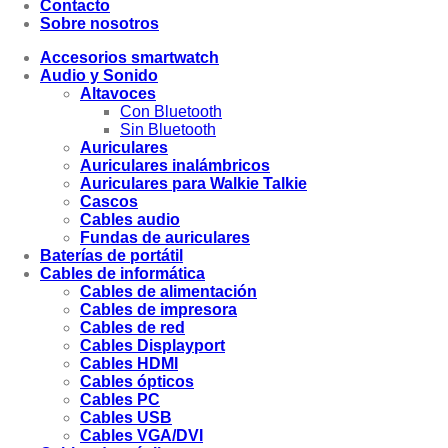
Contacto
Sobre nosotros
Accesorios smartwatch
Audio y Sonido
Altavoces
Con Bluetooth
Sin Bluetooth
Auriculares
Auriculares inalámbricos
Auriculares para Walkie Talkie
Cascos
Cables audio
Fundas de auriculares
Baterías de portátil
Cables de informática
Cables de alimentación
Cables de impresora
Cables de red
Cables Displayport
Cables HDMI
Cables ópticos
Cables PC
Cables USB
Cables VGA/DVI