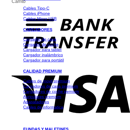
Carrito
Cables Tipo-C
Cables iPhone
Cables Micro USB
CARGADORES
Cargador de casa
Cargador de coche
Cargador para tablet
Cargador inalámbrico
Cargador para portátil
CALIDAD PREMIUM
Cables de movil premium
Cargadores de casa premium
Cargadores de coche pemium
Auriculares premium
Adapatadores
Cables de informatica
FUNDAS Y MALETINES