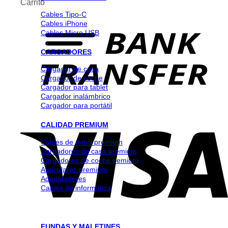
Carrito
Cables Tipo-C
Cables iPhone
Cables Micro USB
CARGADORES
Cargador de casa
Cargador de coche
Cargador para tablet
Cargador inalámbrico
Cargador para portátil
CALIDAD PREMIUM
Cables de movil premium
Cargadores de casa premium
Cargadores de coche pemium
Auriculares premium
Adapatadores
Cables de informatica
FUNDAS Y MALETINES