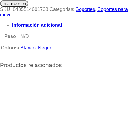
Iniciar sesión
SKU:
8435514601733
Categorías:
Soportes
,
Soportes para
movil
Información adicional
Peso
N/D
Colores
Blanco
,
Negro
Productos relacionados