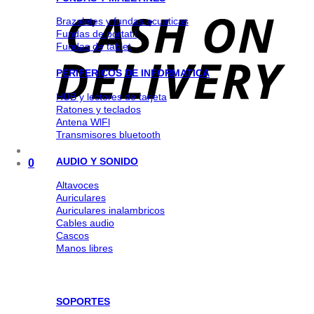
Brazaletes y fundas acuaticas
Fundas de portatil
Fundas de tablet
PERIFERICOS DE INFORMATICA
HUB y lectores de tarjeta
Ratones y teclados
Antena WlFl
Transmisores bluetooth
AUDIO Y SONIDO
0
Altavoces
Auriculares
Auriculares inalambricos
Cables audio
Cascos
Manos libres
SOPORTES