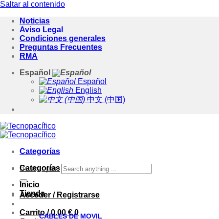
Saltar al contenido
Noticias
Aviso Legal
Condiciones generales
Preguntas Frecuentes
RMA
Español
Español
English
中文 (中国)
Categorías
Categorías
Buscar por:
Inicio
Tienda
Acceder / Registrarse
Carrito /
0.00
€
0
CABLES DE MOVIL