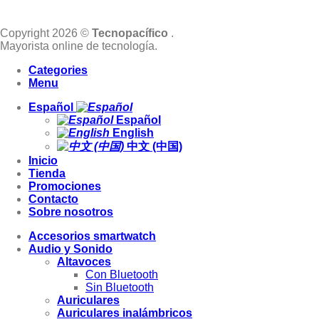
Copyright 2026 ©
Tecnopacífico
.
Mayorista online de tecnología.
Categories
Menu
Español
Español
English
中文 (中国)
Inicio
Tienda
Promociones
Contacto
Sobre nosotros
Accesorios smartwatch
Audio y Sonido
Altavoces
Con Bluetooth
Sin Bluetooth
Auriculares
Auriculares inalámbricos