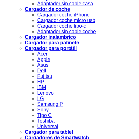
Adaptador sin cable casa
Cargador de coche
Cargador coche iPhone
Cargador coche micro usb
Cargador coche tipo-c
Adaptador sin cable coche
Cargador inalámbrico
Cargador para patinete
Cargador para portátil
Acer
Apple
Asus
Dell
Fujitsu
HP
IBM
Lenovo
LG
Samsung P
Sony
Tipo C
Toshiba
Universal
Cargador para tablet
Cargadores de Smartwatch