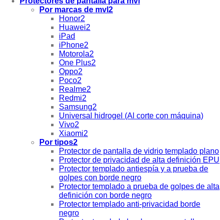
Protectores de pantalla para mvl
Por marcas de mvl2
Honor2
Huawei2
iPad
iPhone2
Motorola2
One Plus2
Oppo2
Poco2
Realme2
Redmi2
Samsung2
Universal hidrogel (Al corte con máquina)
Vivo2
Xiaomi2
Por tipos2
Protector de pantalla de vidrio templado plano
Protector de privacidad de alta definición EPU
Protector templado antiespía y a prueba de
golpes con borde negro
Protector templado a prueba de golpes de alta
definición con borde negro
Protector templado anti-privacidad borde
negro