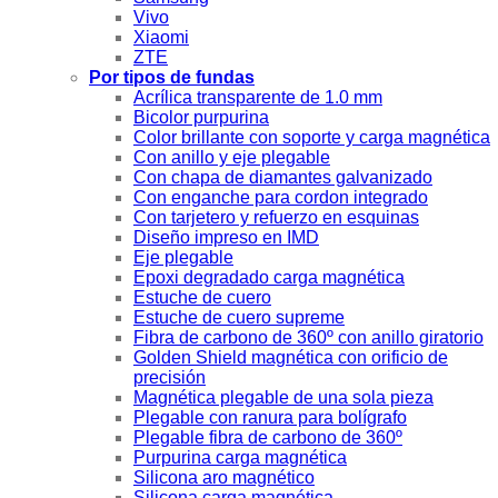
Vivo
Xiaomi
ZTE
Por tipos de fundas
Acrílica transparente de 1.0 mm
Bicolor purpurina
Color brillante con soporte y carga magnética
Con anillo y eje plegable
Con chapa de diamantes galvanizado
Con enganche para cordon integrado
Con tarjetero y refuerzo en esquinas
Diseño impreso en IMD
Eje plegable
Epoxi degradado carga magnética
Estuche de cuero
Estuche de cuero supreme
Fibra de carbono de 360º con anillo giratorio
Golden Shield magnética con orificio de
precisión
Magnética plegable de una sola pieza
Plegable con ranura para bolígrafo
Plegable fibra de carbono de 360º
Purpurina carga magnética
Silicona aro magnético
Silicona carga magnética