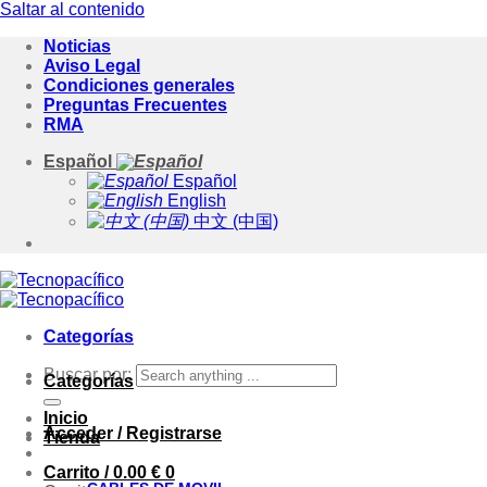
Saltar al contenido
Noticias
Aviso Legal
Condiciones generales
Preguntas Frecuentes
RMA
Español
Español
English
中文 (中国)
Categorías
Buscar por:
Categorías
Inicio
Acceder / Registrarse
Tienda
Carrito /
0.00
€
0