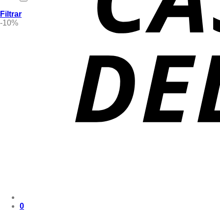
Filtrar
-10%
0