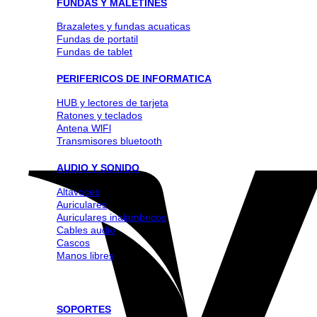
FUNDAS Y MALETINES
Brazaletes y fundas acuaticas
Fundas de portatil
Fundas de tablet
PERIFERICOS DE INFORMATICA
HUB y lectores de tarjeta
Ratones y teclados
Antena WlFl
Transmisores bluetooth
AUDIO Y SONIDO
Altavoces
Auriculares
Auriculares inalambricos
Cables audio
Cascos
Manos libres
SOPORTES