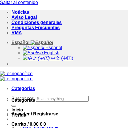
Saltar al contenido
Noticias
Aviso Legal
Condiciones generales
Preguntas Frecuentes
RMA
Español
Español
English
中文 (中国)
Categorías
Buscar por:
Categorías
Inicio
Acceder / Registrarse
Tienda
Carrito /
0.00
€
0