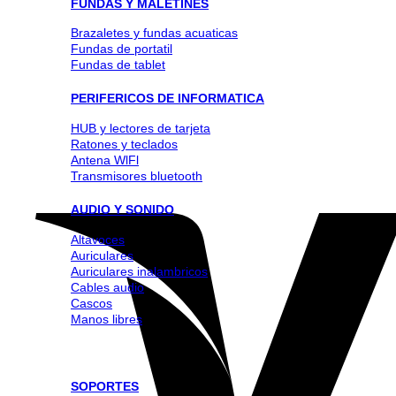
FUNDAS Y MALETINES
Brazaletes y fundas acuaticas
Fundas de portatil
Fundas de tablet
PERIFERICOS DE INFORMATICA
HUB y lectores de tarjeta
Ratones y teclados
Antena WlFl
Transmisores bluetooth
AUDIO Y SONIDO
Altavoces
Auriculares
Auriculares inalambricos
Cables audio
Cascos
Manos libres
SOPORTES