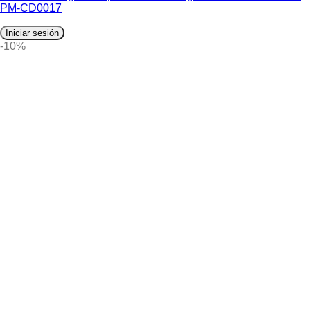
PM-CD0017
Iniciar sesión
-10%