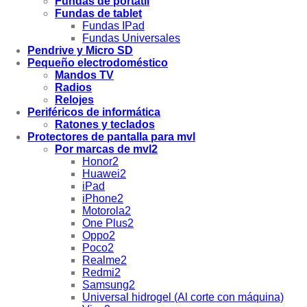
Fundas de portátil
Fundas de tablet
Fundas IPad
Fundas Universales
Pendrive y Micro SD
Pequeño electrodoméstico
Mandos TV
Radios
Relojes
Periféricos de informática
Ratones y teclados
Protectores de pantalla para mvl
Por marcas de mvl2
Honor2
Huawei2
iPad
iPhone2
Motorola2
One Plus2
Oppo2
Poco2
Realme2
Redmi2
Samsung2
Universal hidrogel (Al corte con máquina)