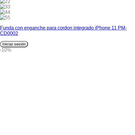
2
3
4
5
Funda con enganche para cordon integrado iPhone 11 PM-
CD0002
Iniciar sesión
-10%