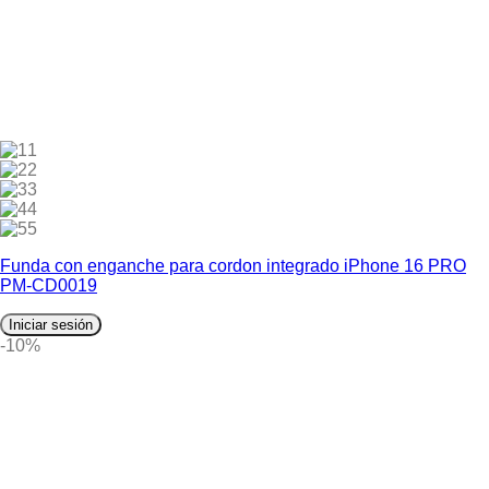
1
2
3
4
5
Funda con enganche para cordon integrado iPhone 16 PRO
PM-CD0019
Iniciar sesión
-10%