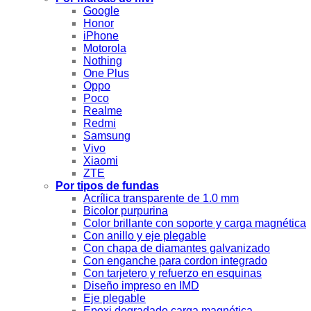
Google
Honor
iPhone
Motorola
Nothing
One Plus
Oppo
Poco
Realme
Redmi
Samsung
Vivo
Xiaomi
ZTE
Por tipos de fundas
Acrílica transparente de 1.0 mm
Bicolor purpurina
Color brillante con soporte y carga magnética
Con anillo y eje plegable
Con chapa de diamantes galvanizado
Con enganche para cordon integrado
Con tarjetero y refuerzo en esquinas
Diseño impreso en IMD
Eje plegable
Epoxi degradado carga magnética