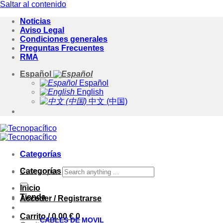
Saltar al contenido
Noticias
Aviso Legal
Condiciones generales
Preguntas Frecuentes
RMA
Español
Español
English
中文 (中国)
Categorías
Categorías
Buscar por:
Inicio
Tienda
Acceder / Registrarse
Carrito /
0.00
€
0
CABLES DE MOVIL