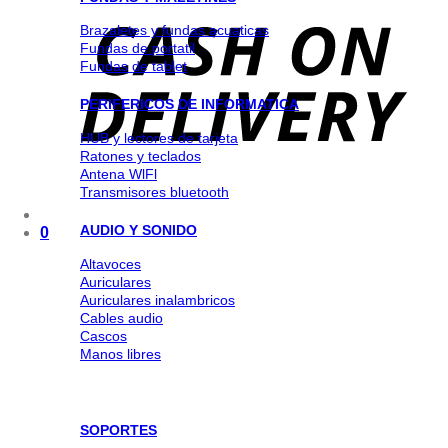
Brazaletes y fundas acuaticas
Fundas de portatil
Fundas de tablet
PERIFERICOS DE INFORMATICA
HUB y lectores de tarjeta
Ratones y teclados
Antena WlFl
Transmisores bluetooth
AUDIO Y SONIDO
0
Altavoces
Auriculares
Auriculares inalambricos
Cables audio
Cascos
Manos libres
SOPORTES