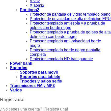
Vivo2
Xiaomi2
Por tipos2
Protector de pantalla de vidrio templado plano
Protector de privacidad de alta definición EPU
Protector templado antiespía y a prueba de
golpes con borde negro
Protector templado a prueba de golpes de alta
definición con borde negro
Protector templado anti-privacidad borde
negro
Protector templado borde negro pantalla
completa
Protector templado HD transparente
Power bank
Soportes
Soportes para movil
Soportes para tablets
Tripodes y palos selfie
Transmisores FM y MP3
Varios
Registrarse
¿No tienes una cuenta? ¡Registra una!