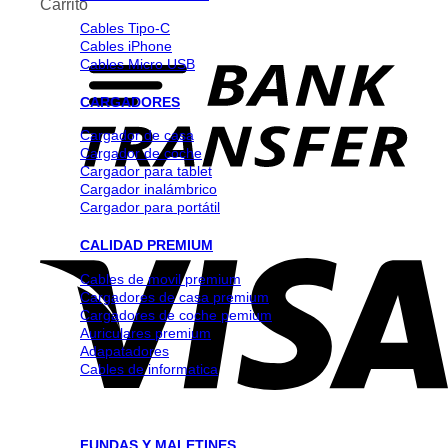
Carrito
Cables Tipo-C
Cables iPhone
Cables Micro USB
CARGADORES
Cargador de casa
Cargador de coche
Cargador para tablet
Cargador inalámbrico
Cargador para portátil
CALIDAD PREMIUM
Cables de movil premium
Cargadores de casa premium
Cargadores de coche pemium
Auriculares premium
Adapatadores
Cables de informatica
FUNDAS Y MALETINES