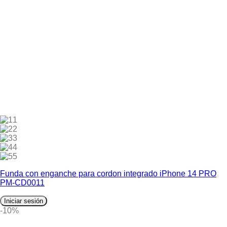
1
2
3
4
5
Funda con enganche para cordon integrado iPhone 14 PRO
PM-CD0011
Iniciar sesión
-10%