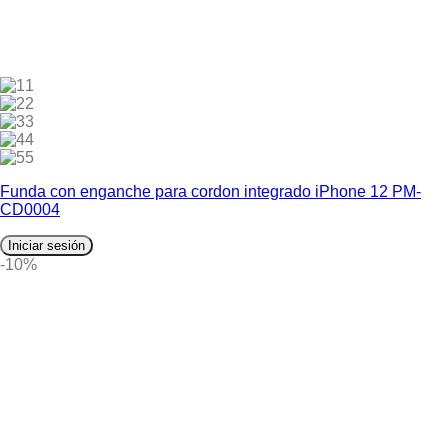
1
2
3
4
5
Funda con enganche para cordon integrado iPhone 12 PM-
CD0004
Iniciar sesión
-10%