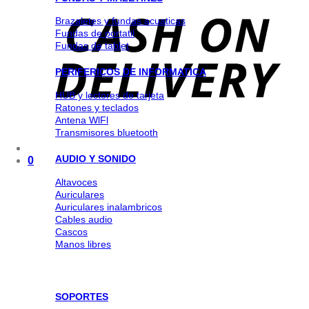
Brazaletes y fundas acuaticas
Fundas de portatil
Fundas de tablet
PERIFERICOS DE INFORMATICA
HUB y lectores de tarjeta
Ratones y teclados
Antena WlFl
Transmisores bluetooth
AUDIO Y SONIDO
0
Altavoces
Auriculares
Auriculares inalambricos
Cables audio
Cascos
Manos libres
SOPORTES