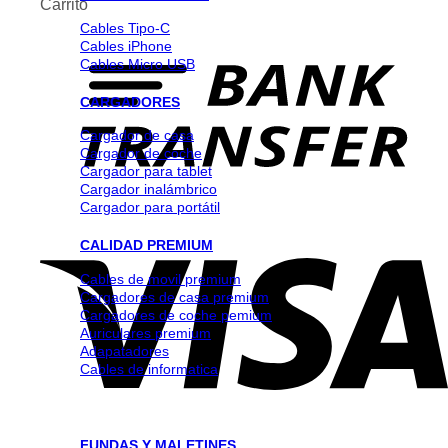
Carrito
Cables Tipo-C
Cables iPhone
Cables Micro USB
CARGADORES
Cargador de casa
Cargador de coche
Cargador para tablet
Cargador inalámbrico
Cargador para portátil
CALIDAD PREMIUM
Cables de movil premium
Cargadores de casa premium
Cargadores de coche pemium
Auriculares premium
Adapatadores
Cables de informatica
FUNDAS Y MALETINES