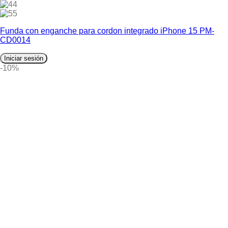
4
5
Funda con enganche para cordon integrado iPhone 15 PM-
CD0014
Iniciar sesión
-10%