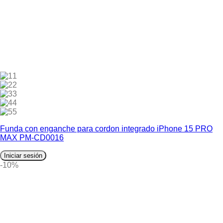
1
2
3
4
5
Funda con enganche para cordon integrado iPhone 15 PRO
MAX PM-CD0016
Iniciar sesión
-10%