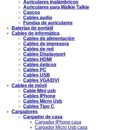
Auriculares inalámbricos
Auriculares para Walkie Talkie
Cascos
Cables audio
Fundas de auriculares
Baterías de portátil
Cables de informática
Cables de alimentación
Cables de impresora
Cables de red
Cables Displayport
Cables HDMI
Cables ópticos
Cables PC
Cables USB
Cables VGA/DVI
Cables de móvil
Cable Mini usb
Cables IPhone
Cables Micro Usb
Cables Tipo C
Cargadores
Cargador de casa
Cargador IPhone casa
Cargador Micro Usb casa