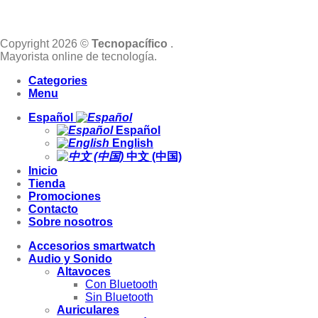
Copyright 2026 ©
Tecnopacífico
.
Mayorista online de tecnología.
Categories
Menu
Español
Español
English
中文 (中国)
Inicio
Tienda
Promociones
Contacto
Sobre nosotros
Accesorios smartwatch
Audio y Sonido
Altavoces
Con Bluetooth
Sin Bluetooth
Auriculares