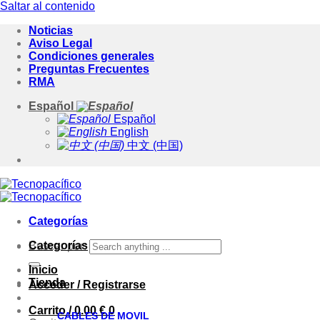
Saltar al contenido
Noticias
Aviso Legal
Condiciones generales
Preguntas Frecuentes
RMA
Español
Español
English
中文 (中国)
Categorías
Categorías
Buscar por:
Inicio
Tienda
Acceder / Registrarse
Carrito /
0.00
€
0
CABLES DE MOVIL