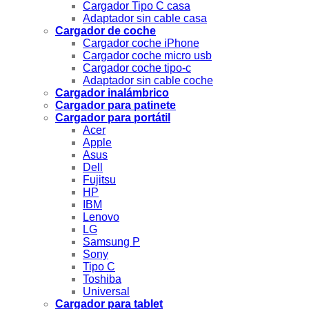
Cargador Tipo C casa
Adaptador sin cable casa
Cargador de coche
Cargador coche iPhone
Cargador coche micro usb
Cargador coche tipo-c
Adaptador sin cable coche
Cargador inalámbrico
Cargador para patinete
Cargador para portátil
Acer
Apple
Asus
Dell
Fujitsu
HP
IBM
Lenovo
LG
Samsung P
Sony
Tipo C
Toshiba
Universal
Cargador para tablet