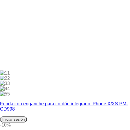
1
2
3
4
5
Funda con enganche para cordón integrado iPhone X/XS PM-
CD998
Iniciar sesión
-10%