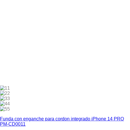
1
2
3
4
5
Funda con enganche para cordon integrado iPhone 14 PRO
PM-CD0011