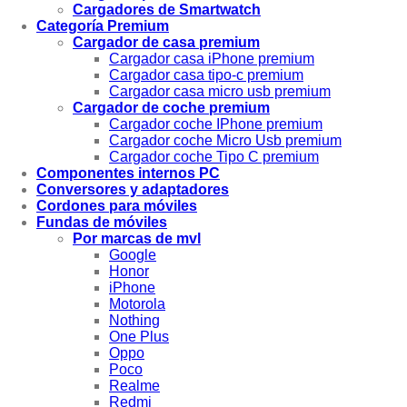
Cargadores de Smartwatch
Categoría Premium
Cargador de casa premium
Cargador casa iPhone premium
Cargador casa tipo-c premium
Cargador casa micro usb premium
Cargador de coche premium
Cargador coche IPhone premium
Cargador coche Micro Usb premium
Cargador coche Tipo C premium
Componentes internos PC
Conversores y adaptadores
Cordones para móviles
Fundas de móviles
Por marcas de mvl
Google
Honor
iPhone
Motorola
Nothing
One Plus
Oppo
Poco
Realme
Redmi