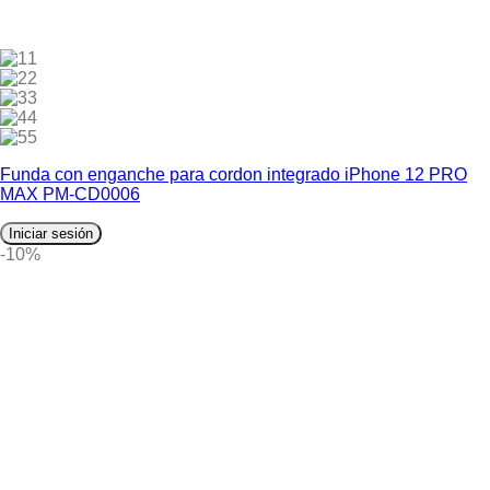
1
2
3
4
5
Funda con enganche para cordon integrado iPhone 12 PRO
MAX PM-CD0006
Iniciar sesión
-10%