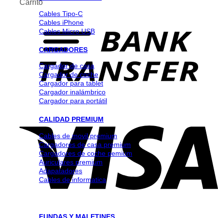
Carrito
Cables Tipo-C
Cables iPhone
Cables Micro USB
CARGADORES
Cargador de casa
Cargador de coche
Cargador para tablet
Cargador inalámbrico
Cargador para portátil
CALIDAD PREMIUM
Cables de movil premium
Cargadores de casa premium
Cargadores de coche pemium
Auriculares premium
Adapatadores
Cables de informatica
FUNDAS Y MALETINES