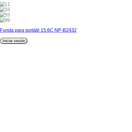
1
3
5
9
Funda para portátil 15.6C NP-B2432
Iniciar sesión