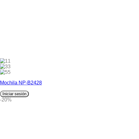
1
3
5
Mochila NP-B2428
Iniciar sesión
-20%