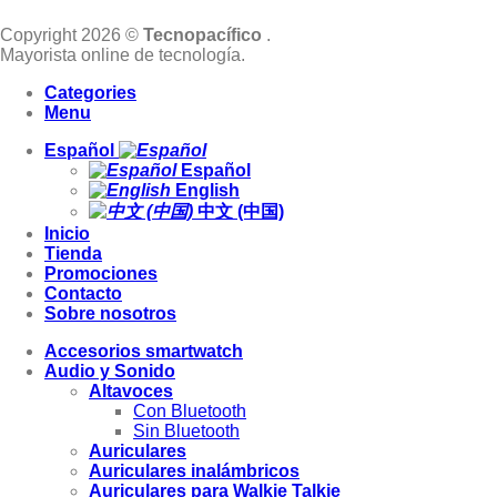
Copyright 2026 ©
Tecnopacífico
.
Mayorista online de tecnología.
Categories
Menu
Español
Español
English
中文 (中国)
Inicio
Tienda
Promociones
Contacto
Sobre nosotros
Accesorios smartwatch
Audio y Sonido
Altavoces
Con Bluetooth
Sin Bluetooth
Auriculares
Auriculares inalámbricos
Auriculares para Walkie Talkie