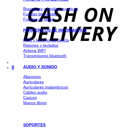
Brazaletes y fundas acuaticas
Fundas de portatil
Fundas de tablet
PERIFERICOS DE INFORMATICA
HUB y lectores de tarjeta
Ratones y teclados
Antena WlFl
Transmisores bluetooth
AUDIO Y SONIDO
0
Altavoces
Auriculares
Auriculares inalambricos
Cables audio
Cascos
Manos libres
SOPORTES