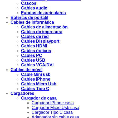
Cascos
Cables audio
Fundas de auriculares
Baterías de portátil
Cables de informática
Cables de alimentación
Cables de impresora
Cables de red
Cables Displayport
Cables HDMI
Cables ópticos
Cables PC
Cables USB
Cables VGA/DVI
Cables de móvil
Cable Mini usb
Cables IPhone
Cables Micro Usb
Cables Tipo C
Cargadores
Cargador de casa
Cargador IPhone casa
Cargador Micro Usb casa
Cargador Tipo C casa
Adaptador sin cable casa