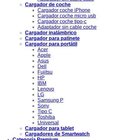
Cargador de coche
Cargador coche iPhone
Cargador coche micro usb
Cargador coche tipo-c
Adaptador sin cable coche
Cargador inalámbrico
Cargador para patinete
Cargador para portátil
Acer
Apple
Asus
Dell
Fujitsu
HP
IBM
Lenovo
LG
Samsung P
Sony
Tipo C
Toshiba
Universal
Cargador para tablet
Cargadores de Smartwatch
Categoría Premium