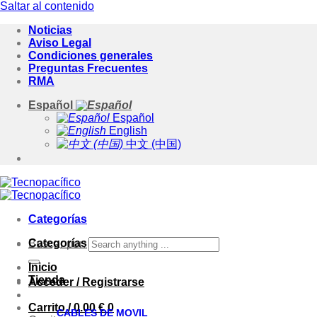
Saltar al contenido
Noticias
Aviso Legal
Condiciones generales
Preguntas Frecuentes
RMA
Español
Español
English
中文 (中国)
Categorías
Categorías
Buscar por:
Inicio
Tienda
Acceder / Registrarse
Carrito /
0.00
€
0
CABLES DE MOVIL