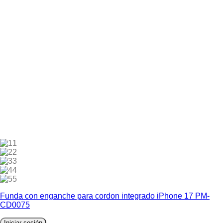
1
2
3
4
5
Funda con enganche para cordon integrado iPhone 17 PM-
CD0075
Iniciar sesión