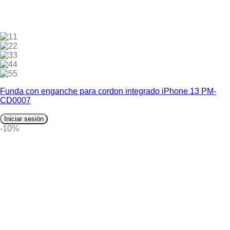
1
2
3
4
5
Funda con enganche para cordon integrado iPhone 13 PM-
CD0007
Iniciar sesión
-10%