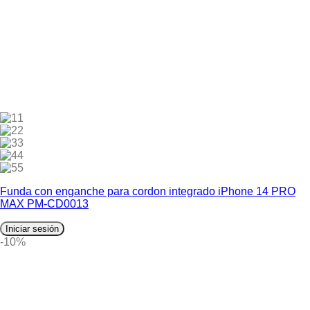
1
2
3
4
5
Funda con enganche para cordon integrado iPhone 14 PRO
MAX PM-CD0013
Iniciar sesión
-10%