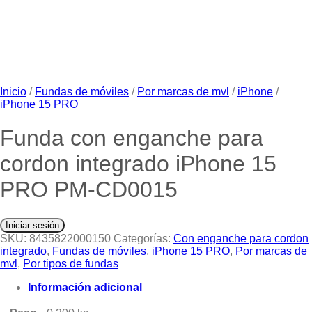
Inicio
/
Fundas de móviles
/
Por marcas de mvl
/
iPhone
/
iPhone 15 PRO
Funda con enganche para
cordon integrado iPhone 15
PRO PM-CD0015
Iniciar sesión
SKU:
8435822000150
Categorías:
Con enganche para cordon
integrado
,
Fundas de móviles
,
iPhone 15 PRO
,
Por marcas de
mvl
,
Por tipos de fundas
Información adicional