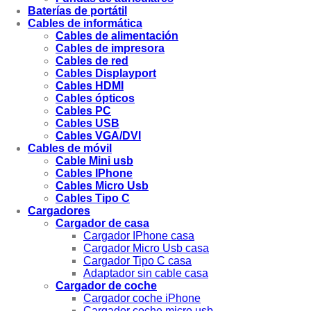
Baterías de portátil
Cables de informática
Cables de alimentación
Cables de impresora
Cables de red
Cables Displayport
Cables HDMI
Cables ópticos
Cables PC
Cables USB
Cables VGA/DVI
Cables de móvil
Cable Mini usb
Cables IPhone
Cables Micro Usb
Cables Tipo C
Cargadores
Cargador de casa
Cargador IPhone casa
Cargador Micro Usb casa
Cargador Tipo C casa
Adaptador sin cable casa
Cargador de coche
Cargador coche iPhone
Cargador coche micro usb