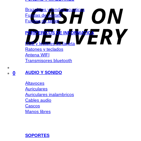
Brazaletes y fundas acuaticas
Fundas de portatil
Fundas de tablet
PERIFERICOS DE INFORMATICA
HUB y lectores de tarjeta
Ratones y teclados
Antena WlFl
Transmisores bluetooth
AUDIO Y SONIDO
0
Altavoces
Auriculares
Auriculares inalambricos
Cables audio
Cascos
Manos libres
SOPORTES