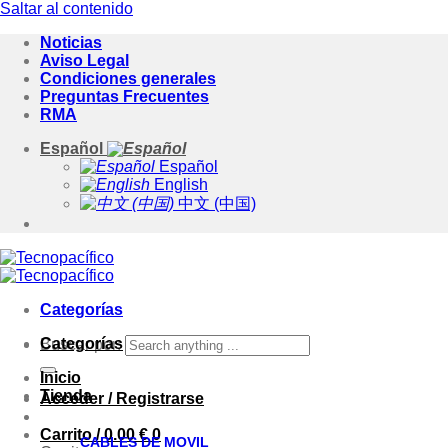
Saltar al contenido
Noticias
Aviso Legal
Condiciones generales
Preguntas Frecuentes
RMA
Español
Español
English
中文 (中国)
Categorías
Categorías
Buscar por:
Inicio
Tienda
Acceder / Registrarse
Carrito /
0.00
€
0
CABLES DE MOVIL