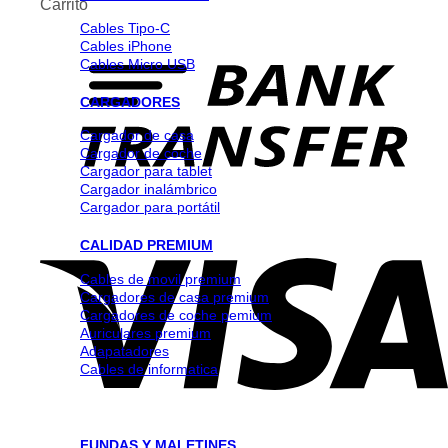
Carrito
Cables Tipo-C
Cables iPhone
Cables Micro USB
CARGADORES
Cargador de casa
Cargador de coche
Cargador para tablet
Cargador inalámbrico
Cargador para portátil
CALIDAD PREMIUM
Cables de movil premium
Cargadores de casa premium
Cargadores de coche pemium
Auriculares premium
Adapatadores
Cables de informatica
FUNDAS Y MALETINES