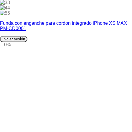
3
4
5
Funda con enganche para cordon integrado iPhone XS MAX
PM-CD0001
Iniciar sesión
-10%