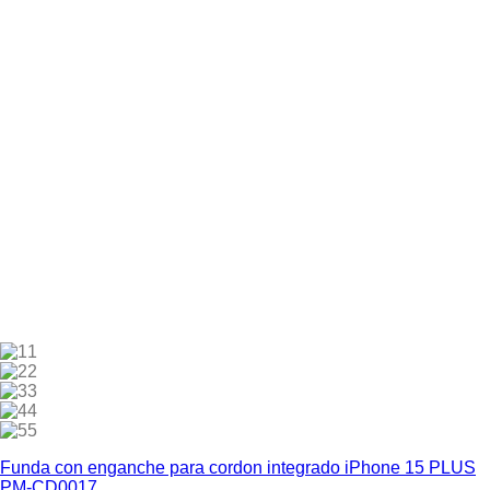
1
2
3
4
5
Funda con enganche para cordon integrado iPhone 15 PLUS
PM-CD0017