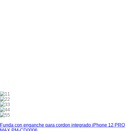
1
2
3
4
5
Funda con enganche para cordon integrado iPhone 12 PRO
MAX PM-CD0006