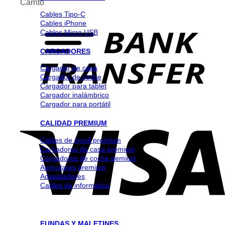
Carrito
Cables Tipo-C
Cables iPhone
Cables Micro USB
CARGADORES
Cargador de casa
Cargador de coche
Cargador para tablet
Cargador inalámbrico
Cargador para portátil
CALIDAD PREMIUM
Cables de movil premium
Cargadores de casa premium
Cargadores de coche pemium
Auriculares premium
Adapatadores
Cables de informatica
FUNDAS Y MALETINES