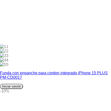
1
2
3
4
5
Funda con enganche para cordon integrado iPhone 15 PLUS
PM-CD0017
Iniciar sesión
-10%