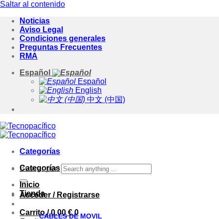
Saltar al contenido
Noticias
Aviso Legal
Condiciones generales
Preguntas Frecuentes
RMA
Español
Español
English
中文 (中国)
Categorías
Categorías
Buscar por:
Inicio
Tienda
Acceder / Registrarse
Carrito /
0.00
€
0
CABLES DE MOVIL