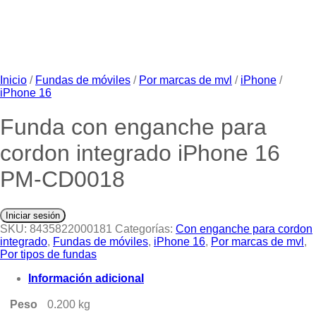
Inicio
/
Fundas de móviles
/
Por marcas de mvl
/
iPhone
/
iPhone 16
Funda con enganche para
cordon integrado iPhone 16
PM-CD0018
Iniciar sesión
SKU:
8435822000181
Categorías:
Con enganche para cordon
integrado
,
Fundas de móviles
,
iPhone 16
,
Por marcas de mvl
,
Por tipos de fundas
Información adicional
Peso
0.200 kg