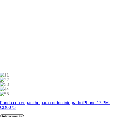
1
2
3
4
5
Funda con enganche para cordon integrado iPhone 17 PM-
CD0075
Iniciar sesión