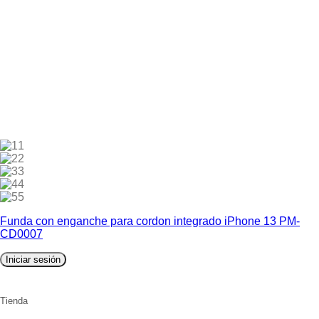
1
2
3
4
5
Funda con enganche para cordon integrado iPhone 13 PM-
CD0007
Iniciar sesión
Tienda