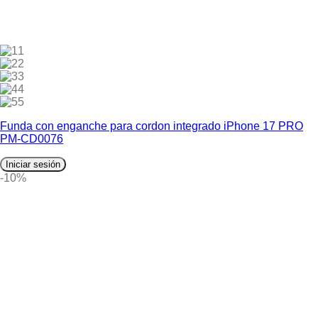
1
2
3
4
5
Funda con enganche para cordon integrado iPhone 17 PRO
PM-CD0076
Iniciar sesión
-10%