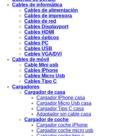
Cables de informática
Cables de alimentación
Cables de impresora
Cables de red
Cables Displayport
Cables HDMI
Cables ópticos
Cables PC
Cables USB
Cables VGA/DVI
Cables de móvil
Cable Mini usb
Cables IPhone
Cables Micro Usb
Cables Tipo C
Cargadores
Cargador de casa
Cargador IPhone casa
Cargador Micro Usb casa
Cargador Tipo C casa
Adaptador sin cable casa
Cargador de coche
Cargador coche iPhone
Cargador coche micro usb
Cargador coche tipo-c