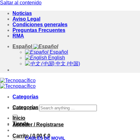
Saltar al contenido
Noticias
Aviso Legal
Condiciones generales
Preguntas Frecuentes
RMA
Español
Español
English
中文 (中国)
Categorías
Categorías
Buscar por:
Inicio
Tienda
Acceder / Registrarse
Carrito /
0.00
€
0
CABLES DE MOVIL