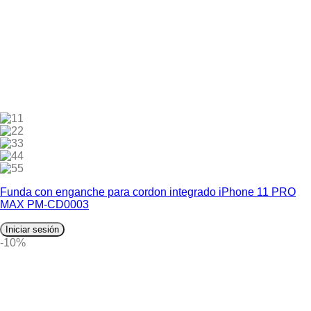
1
2
3
4
5
Funda con enganche para cordon integrado iPhone 11 PRO
MAX PM-CD0003
Iniciar sesión
-10%