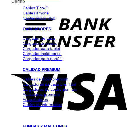
Carrito
Cables Tipo-C
Cables iPhone
Cables Micro USB
CARGADORES
Cargador de casa
Cargador de coche
Cargador para tablet
Cargador inalámbrico
Cargador para portátil
CALIDAD PREMIUM
Cables de movil premium
Cargadores de casa premium
Cargadores de coche pemium
Auriculares premium
Adapatadores
Cables de informatica
FUNDAS Y MALETINES