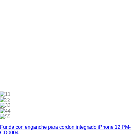
1
2
3
4
5
Funda con enganche para cordon integrado iPhone 12 PM-
CD0004