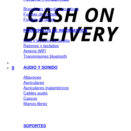
Brazaletes y fundas acuaticas
Fundas de portatil
Fundas de tablet
PERIFERICOS DE INFORMATICA
HUB y lectores de tarjeta
Ratones y teclados
Antena WlFl
Transmisores bluetooth
AUDIO Y SONIDO
0
Altavoces
Auriculares
Auriculares inalambricos
Cables audio
Cascos
Manos libres
SOPORTES