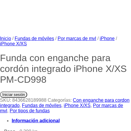
Inicio
/
Fundas de móviles
/
Por marcas de mvl
/
iPhone
/
iPhone X/XS
Funda con enganche para
cordón integrado iPhone X/XS
PM-CD998
Iniciar sesión
SKU:
8436628189988
Categorías:
Con enganche para cordon
integrado
,
Fundas de móviles
,
iPhone X/XS
,
Por marcas de
mvl
,
Por tipos de fundas
Información adicional