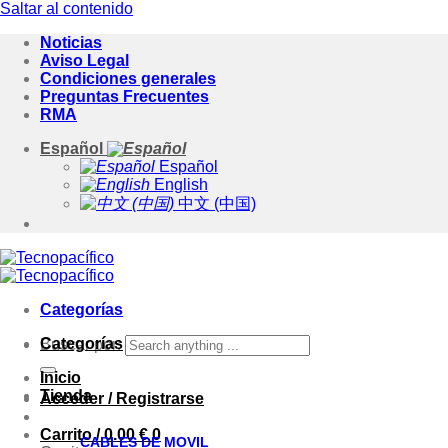
Saltar al contenido
Noticias
Aviso Legal
Condiciones generales
Preguntas Frecuentes
RMA
Español
Español
English
中文 (中国)
Categorías
Categorías
Buscar por:
Inicio
Tienda
Acceder / Registrarse
Carrito /
0.00
€
0
CABLES DE MOVIL