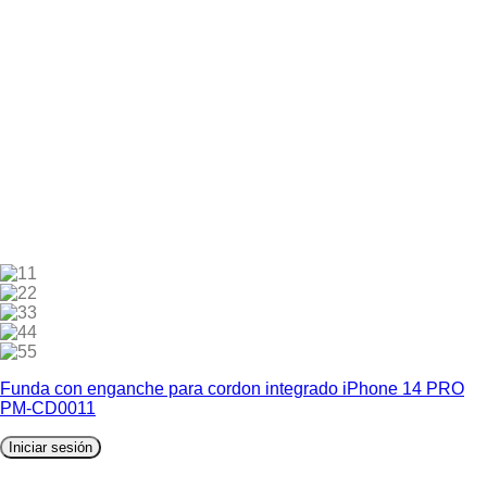
1
2
3
4
5
Funda con enganche para cordon integrado iPhone 14 PRO
PM-CD0011
Iniciar sesión