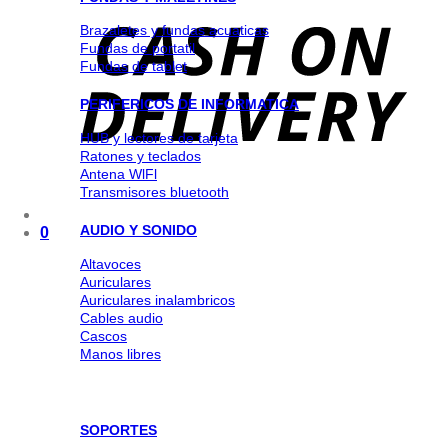
Brazaletes y fundas acuaticas
Fundas de portatil
Fundas de tablet
PERIFERICOS DE INFORMATICA
HUB y lectores de tarjeta
Ratones y teclados
Antena WlFl
Transmisores bluetooth
AUDIO Y SONIDO
0
Altavoces
Auriculares
Auriculares inalambricos
Cables audio
Cascos
Manos libres
SOPORTES