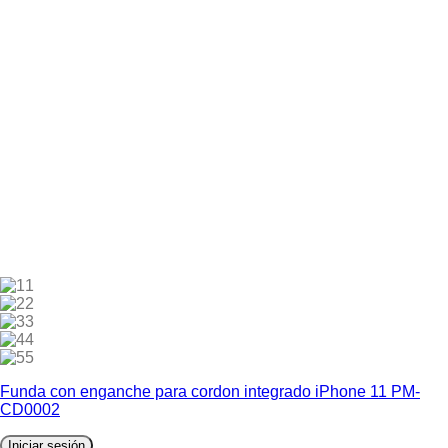
1
2
3
4
5
Funda con enganche para cordon integrado iPhone 11 PM-
CD0002
Iniciar sesión