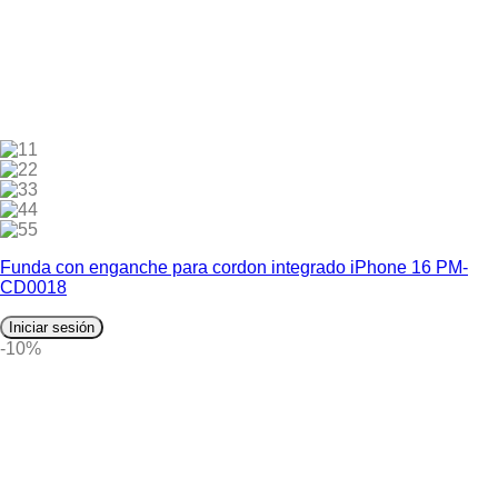
1
2
3
4
5
Funda con enganche para cordon integrado iPhone 16 PM-
CD0018
Iniciar sesión
-10%