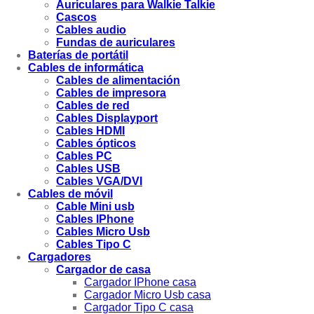
Auriculares para Walkie Talkie
Cascos
Cables audio
Fundas de auriculares
Baterías de portátil
Cables de informática
Cables de alimentación
Cables de impresora
Cables de red
Cables Displayport
Cables HDMI
Cables ópticos
Cables PC
Cables USB
Cables VGA/DVI
Cables de móvil
Cable Mini usb
Cables IPhone
Cables Micro Usb
Cables Tipo C
Cargadores
Cargador de casa
Cargador IPhone casa
Cargador Micro Usb casa
Cargador Tipo C casa