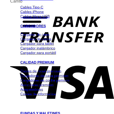
Carrito
Cables Tipo-C
Cables iPhone
Cables Micro USB
CARGADORES
Cargador de casa
Cargador de coche
Cargador para tablet
Cargador inalámbrico
Cargador para portátil
CALIDAD PREMIUM
Cables de movil premium
Cargadores de casa premium
Cargadores de coche pemium
Auriculares premium
Adapatadores
Cables de informatica
FUNDAS Y MALETINES