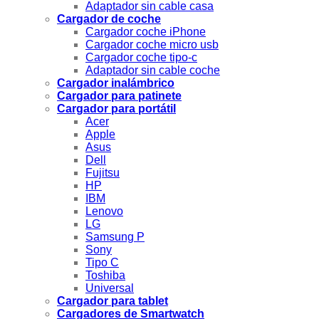
Adaptador sin cable casa
Cargador de coche
Cargador coche iPhone
Cargador coche micro usb
Cargador coche tipo-c
Adaptador sin cable coche
Cargador inalámbrico
Cargador para patinete
Cargador para portátil
Acer
Apple
Asus
Dell
Fujitsu
HP
IBM
Lenovo
LG
Samsung P
Sony
Tipo C
Toshiba
Universal
Cargador para tablet
Cargadores de Smartwatch