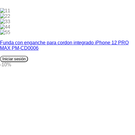
1
2
3
4
5
Funda con enganche para cordon integrado iPhone 12 PRO
MAX PM-CD0006
Iniciar sesión
-10%