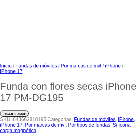
Inicio
/
Fundas de móviles
/
Por marcas de mvl
/
iPhone
/
iPhone 17
Funda con flores secas iPhone
17 PM-DG195
Iniciar sesión
SKU:
843662818195
Categorías:
Fundas de móviles
,
iPhone
,
iPhone 17
,
Por marcas de mvl
,
Por tipos de fundas
,
Silicona
carga magnética