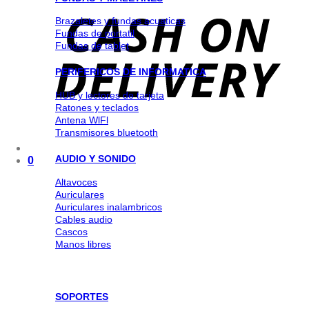
Brazaletes y fundas acuaticas
Fundas de portatil
Fundas de tablet
PERIFERICOS DE INFORMATICA
HUB y lectores de tarjeta
Ratones y teclados
Antena WlFl
Transmisores bluetooth
AUDIO Y SONIDO
0
Altavoces
Auriculares
Auriculares inalambricos
Cables audio
Cascos
Manos libres
SOPORTES