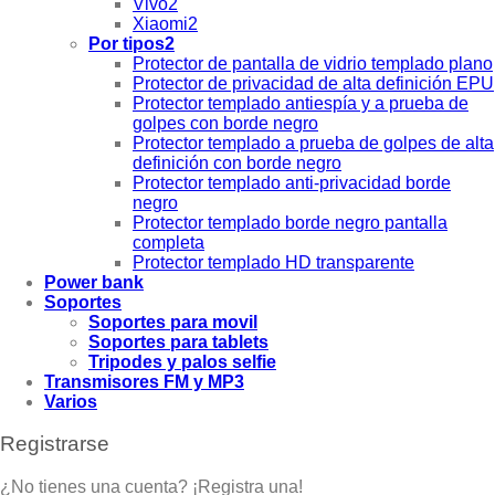
Vivo2
Xiaomi2
Por tipos2
Protector de pantalla de vidrio templado plano
Protector de privacidad de alta definición EPU
Protector templado antiespía y a prueba de
golpes con borde negro
Protector templado a prueba de golpes de alta
definición con borde negro
Protector templado anti-privacidad borde
negro
Protector templado borde negro pantalla
completa
Protector templado HD transparente
Power bank
Soportes
Soportes para movil
Soportes para tablets
Tripodes y palos selfie
Transmisores FM y MP3
Varios
Registrarse
¿No tienes una cuenta? ¡Registra una!