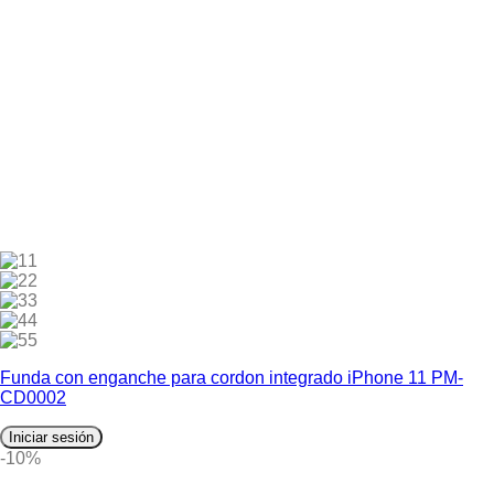
1
2
3
4
5
Funda con enganche para cordon integrado iPhone 11 PM-
CD0002
Iniciar sesión
-10%