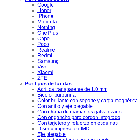
Google
Honor
iPhone
Motorola
Nothing
One Plus
Oppo
Poco
Realme
Redmi
Samsung
Vivo
Xiaomi
ZTE
Por tipos de fundas
Acrílica transparente de 1.0 mm
Bicolor purpurina
Color brillante con soporte y carga magnética
Con anillo y eje plegable
Con chapa de diamantes galvanizado
Con enganche para cordon integrado
Con tarjetero y refuerzo en esquinas
Diseño impreso en IMD
Eje plegable
Epoxi degradado carga magnética