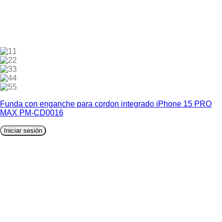
1
2
3
4
5
Funda con enganche para cordon integrado iPhone 15 PRO
MAX PM-CD0016
Iniciar sesión