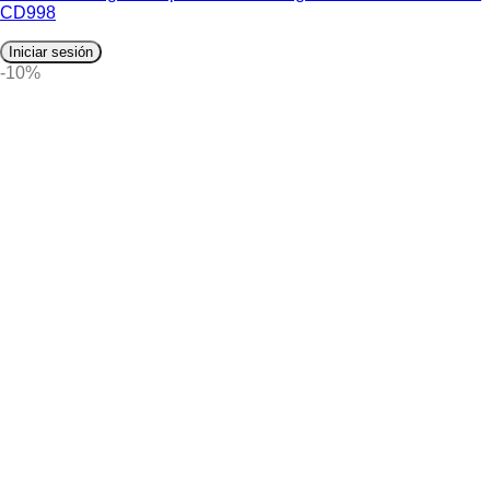
CD998
Iniciar sesión
-10%