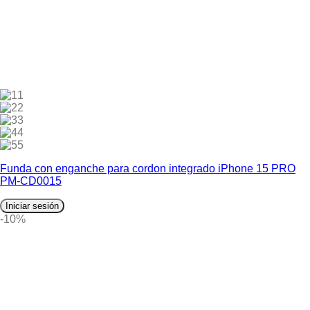
1
2
3
4
5
Funda con enganche para cordon integrado iPhone 15 PRO
PM-CD0015
Iniciar sesión
-10%