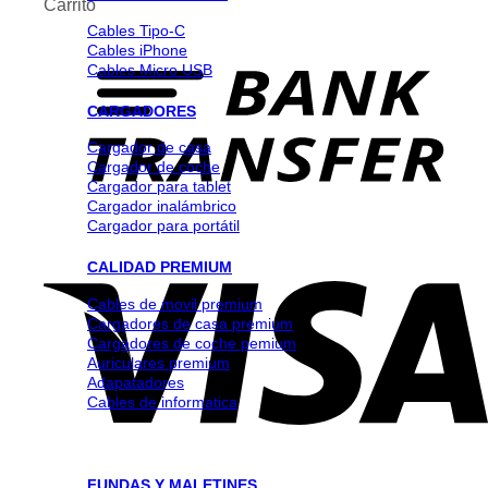
Carrito
Cables Tipo-C
Cables iPhone
Cables Micro USB
CARGADORES
Cargador de casa
Cargador de coche
Cargador para tablet
Cargador inalámbrico
Cargador para portátil
CALIDAD PREMIUM
Cables de movil premium
Cargadores de casa premium
Cargadores de coche pemium
Auriculares premium
Adapatadores
Cables de informatica
FUNDAS Y MALETINES