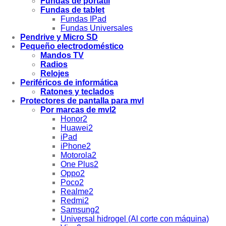
Fundas de portátil
Fundas de tablet
Fundas IPad
Fundas Universales
Pendrive y Micro SD
Pequeño electrodoméstico
Mandos TV
Radios
Relojes
Periféricos de informática
Ratones y teclados
Protectores de pantalla para mvl
Por marcas de mvl2
Honor2
Huawei2
iPad
iPhone2
Motorola2
One Plus2
Oppo2
Poco2
Realme2
Redmi2
Samsung2
Universal hidrogel (Al corte con máquina)