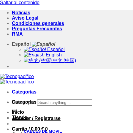
Saltar al contenido
Noticias
Aviso Legal
Condiciones generales
Preguntas Frecuentes
RMA
Español
Español
English
中文 (中国)
Categorías
Categorías
Buscar por:
Inicio
Tienda
Acceder / Registrarse
Carrito /
0.00
€
0
CABLES DE MOVIL