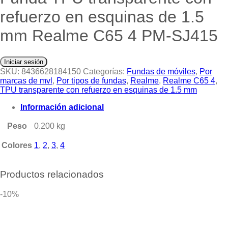
refuerzo en esquinas de 1.5
mm Realme C65 4 PM-SJ415
Iniciar sesión
SKU:
8436628184150
Categorías:
Fundas de móviles
,
Por
marcas de mvl
,
Por tipos de fundas
,
Realme
,
Realme C65 4
,
TPU transparente con refuerzo en esquinas de 1.5 mm
Información adicional
Peso
0.200 kg
Colores
1
,
2
,
3
,
4
Productos relacionados
-10%