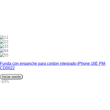
1
2
3
4
5
Funda con enganche para cordon integrado iPhone 16E PM-
CD0022
Iniciar sesión
-10%