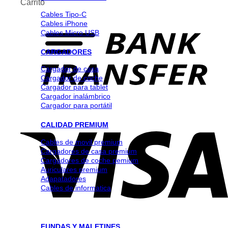
Carrito
Cables Tipo-C
Cables iPhone
Cables Micro USB
CARGADORES
Cargador de casa
Cargador de coche
Cargador para tablet
Cargador inalámbrico
Cargador para portátil
CALIDAD PREMIUM
Cables de movil premium
Cargadores de casa premium
Cargadores de coche pemium
Auriculares premium
Adapatadores
Cables de informatica
FUNDAS Y MALETINES