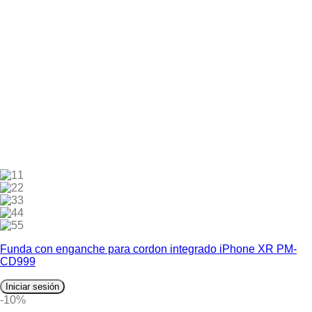
1
2
3
4
5
Funda con enganche para cordon integrado iPhone XR PM-
CD999
Iniciar sesión
-10%