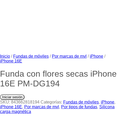
Inicio
/
Fundas de móviles
/
Por marcas de mvl
/
iPhone
/
iPhone 16E
Funda con flores secas iPhone
16E PM-DG194
Iniciar sesión
SKU:
843662818194
Categorías:
Fundas de móviles
,
iPhone
,
iPhone 16E
,
Por marcas de mvl
,
Por tipos de fundas
,
Silicona
carga magnética