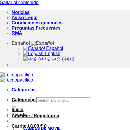
Saltar al contenido
Noticias
Aviso Legal
Condiciones generales
Preguntas Frecuentes
RMA
Español
Español
English
中文 (中国)
Categorías
Categorías
Buscar por:
Inicio
Tienda
Acceder / Registrarse
Carrito /
0.00
€
0
CABLES DE MOVIL