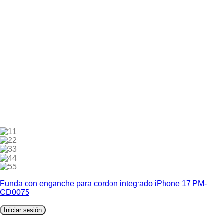
1
2
3
4
5
Funda con enganche para cordon integrado iPhone 17 PM-
CD0075
Iniciar sesión