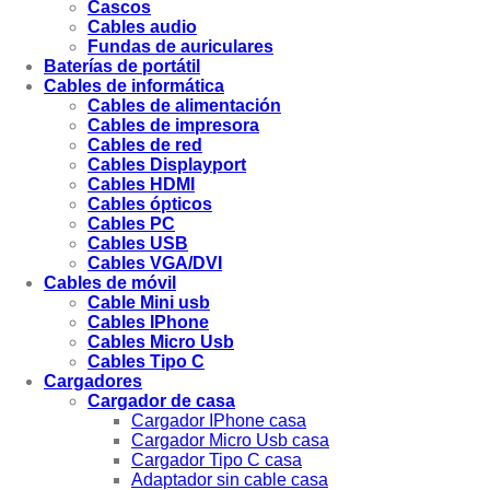
Cascos
Cables audio
Fundas de auriculares
Baterías de portátil
Cables de informática
Cables de alimentación
Cables de impresora
Cables de red
Cables Displayport
Cables HDMI
Cables ópticos
Cables PC
Cables USB
Cables VGA/DVI
Cables de móvil
Cable Mini usb
Cables IPhone
Cables Micro Usb
Cables Tipo C
Cargadores
Cargador de casa
Cargador IPhone casa
Cargador Micro Usb casa
Cargador Tipo C casa
Adaptador sin cable casa