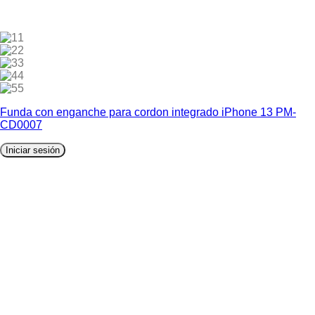
1
2
3
4
5
Funda con enganche para cordon integrado iPhone 13 PM-
CD0007
Iniciar sesión