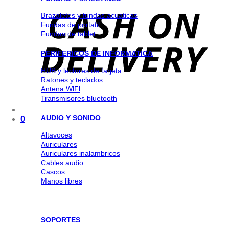
Brazaletes y fundas acuaticas
Fundas de portatil
Fundas de tablet
PERIFERICOS DE INFORMATICA
HUB y lectores de tarjeta
Ratones y teclados
Antena WlFl
Transmisores bluetooth
AUDIO Y SONIDO
0
Altavoces
Auriculares
Auriculares inalambricos
Cables audio
Cascos
Manos libres
SOPORTES