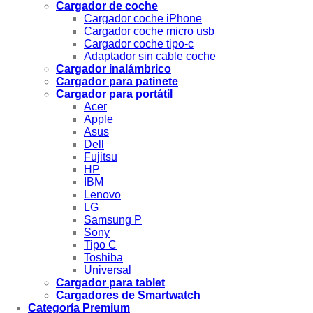
Cargador de coche
Cargador coche iPhone
Cargador coche micro usb
Cargador coche tipo-c
Adaptador sin cable coche
Cargador inalámbrico
Cargador para patinete
Cargador para portátil
Acer
Apple
Asus
Dell
Fujitsu
HP
IBM
Lenovo
LG
Samsung P
Sony
Tipo C
Toshiba
Universal
Cargador para tablet
Cargadores de Smartwatch
Categoría Premium