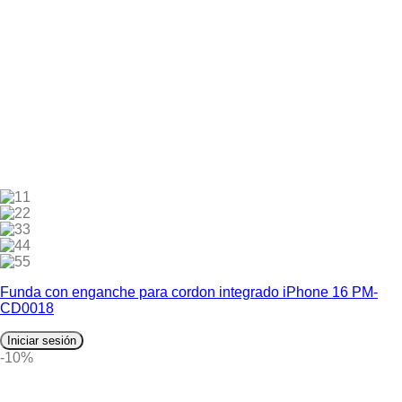
1
2
3
4
5
Funda con enganche para cordon integrado iPhone 16 PM-
CD0018
Iniciar sesión
-10%