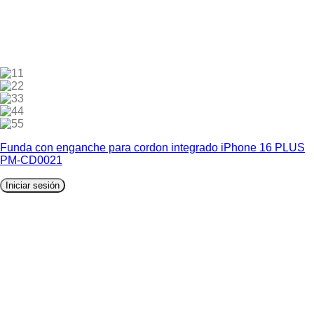
1
2
3
4
5
Funda con enganche para cordon integrado iPhone 16 PLUS
PM-CD0021
Iniciar sesión