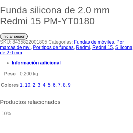
Funda silicona de 2.0 mm
Redmi 15 PM-YT0180
Iniciar sesión
SKU:
8435822001805
Categorías:
Fundas de móviles
,
Por
marcas de mvl
,
Por tipos de fundas
,
Redmi
,
Redmi 15
,
Silicona
de 2.0 mm
Información adicional
Peso
0.200 kg
Colores
1
,
10
,
2
,
3
,
4
,
5
,
6
,
7
,
8
,
9
Productos relacionados
-10%