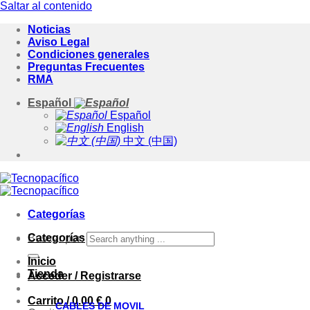
Saltar al contenido
Noticias
Aviso Legal
Condiciones generales
Preguntas Frecuentes
RMA
Español
Español
English
中文 (中国)
Categorías
Categorías
Buscar por:
Inicio
Tienda
Acceder / Registrarse
Carrito /
0.00
€
0
CABLES DE MOVIL