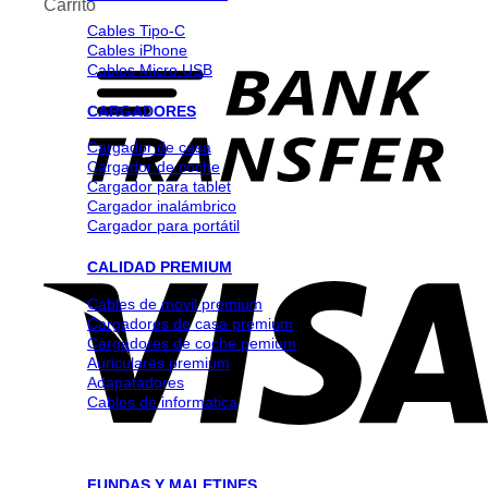
Carrito
Cables Tipo-C
Cables iPhone
Cables Micro USB
CARGADORES
Cargador de casa
Cargador de coche
Cargador para tablet
Cargador inalámbrico
Cargador para portátil
CALIDAD PREMIUM
Cables de movil premium
Cargadores de casa premium
Cargadores de coche pemium
Auriculares premium
Adapatadores
Cables de informatica
FUNDAS Y MALETINES