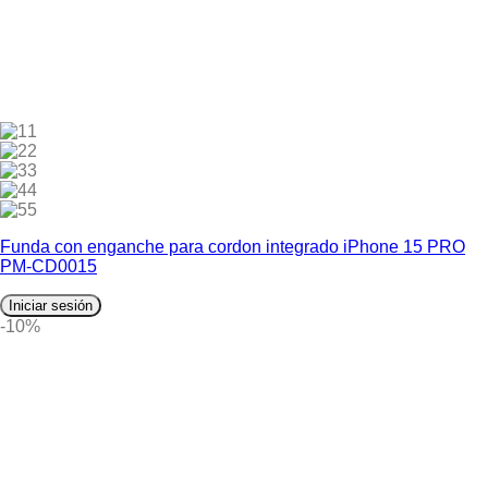
1
2
3
4
5
Funda con enganche para cordon integrado iPhone 15 PRO
PM-CD0015
Iniciar sesión
-10%