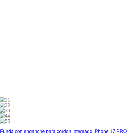
1
2
3
4
5
Funda con enganche para cordon integrado iPhone 17 PRO