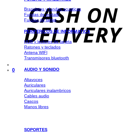
Brazaletes y fundas acuaticas
Fundas de portatil
Fundas de tablet
PERIFERICOS DE INFORMATICA
HUB y lectores de tarjeta
Ratones y teclados
Antena WlFl
Transmisores bluetooth
AUDIO Y SONIDO
0
Altavoces
Auriculares
Auriculares inalambricos
Cables audio
Cascos
Manos libres
SOPORTES