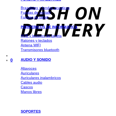
Brazaletes y fundas acuaticas
Fundas de portatil
Fundas de tablet
PERIFERICOS DE INFORMATICA
HUB y lectores de tarjeta
Ratones y teclados
Antena WlFl
Transmisores bluetooth
AUDIO Y SONIDO
0
Altavoces
Auriculares
Auriculares inalambricos
Cables audio
Cascos
Manos libres
SOPORTES