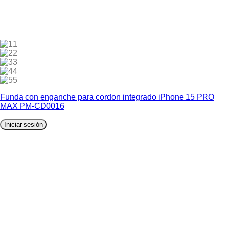
1
2
3
4
5
Funda con enganche para cordon integrado iPhone 15 PRO
MAX PM-CD0016
Iniciar sesión