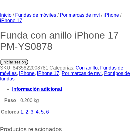
Inicio
/
Fundas de móviles
/
Por marcas de mvl
/
iPhone
/
iPhone 17
Funda con anillo iPhone 17
PM-YS0878
Iniciar sesión
SKU:
8435822008781
Categorías:
Con anillo
,
Fundas de
móviles
,
iPhone
,
iPhone 17
,
Por marcas de mvl
,
Por tipos de
fundas
Información adicional
Peso
0.200 kg
Colores
1
,
2
,
3
,
4
,
5
,
6
Productos relacionados