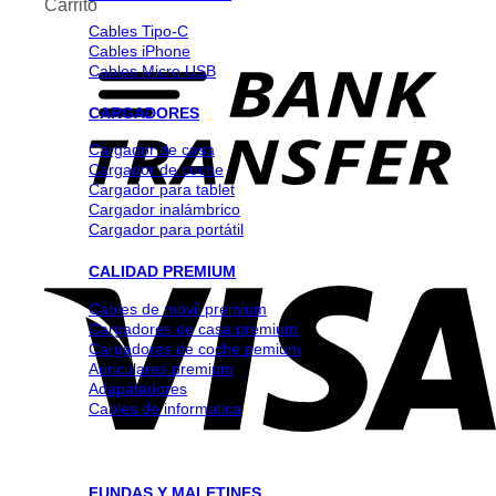
Carrito
Cables Tipo-C
Cables iPhone
Cables Micro USB
CARGADORES
Cargador de casa
Cargador de coche
Cargador para tablet
Cargador inalámbrico
Cargador para portátil
CALIDAD PREMIUM
Cables de movil premium
Cargadores de casa premium
Cargadores de coche pemium
Auriculares premium
Adapatadores
Cables de informatica
FUNDAS Y MALETINES