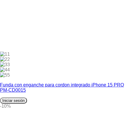
1
2
3
4
5
Funda con enganche para cordon integrado iPhone 15 PRO
PM-CD0015
Iniciar sesión
-10%