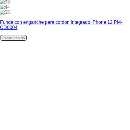
3
4
5
Funda con enganche para cordon integrado iPhone 12 PM-
CD0004
Iniciar sesión