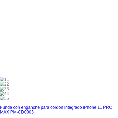
1
2
3
4
5
Funda con enganche para cordon integrado iPhone 11 PRO
MAX PM-CD0003