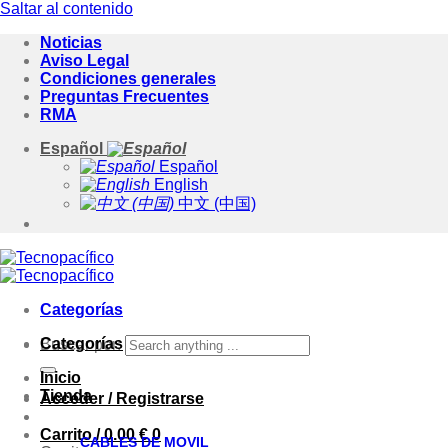
Saltar al contenido
Noticias
Aviso Legal
Condiciones generales
Preguntas Frecuentes
RMA
Español
Español
English
中文 (中国)
Categorías
Categorías
Buscar por:
Inicio
Tienda
Acceder / Registrarse
Carrito /
0.00
€
0
CABLES DE MOVIL