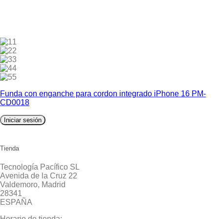
1
2
3
4
5
Funda con enganche para cordon integrado iPhone 16 PM-
CD0018
Iniciar sesión
Tienda
Tecnología Pacífico SL
Avenida de la Cruz 22
Valdemoro, Madrid
28341
ESPAÑA
Horario de tienda: