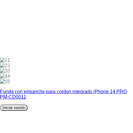
1
2
3
4
5
Funda con enganche para cordon integrado iPhone 14 PRO
PM-CD0011
Iniciar sesión